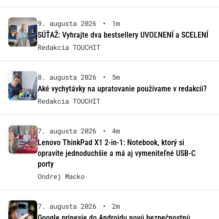
9. augusta 2026
•
1m
SÚŤAŽ: Vyhrajte dva bestsellery UVOĽNENÍ a SCELENÍ
Redakcia TOUCHIT
8. augusta 2026
•
5m
Aké vychytávky na upratovanie používame v redakcii?
Redakcia TOUCHIT
7. augusta 2026
•
4m
Lenovo ThinkPad X1 2-in-1: Notebook, ktorý si
opravíte jednoduchšie a má aj vymeniteľné USB-C
porty
Ondrej Macko
7. augusta 2026
•
2m
Google prinesie do Androidu novú bezpečnostnú