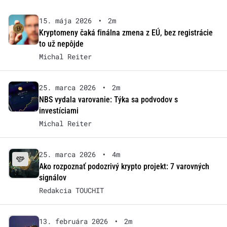
15. mája 2026
•
2m
Kryptomeny čaká finálna zmena z EÚ, bez registrácie
to už nepôjde
Michal Reiter
25. marca 2026
•
2m
NBS vydala varovanie: Týka sa podvodov s
investíciami
Michal Reiter
25. marca 2026
•
4m
Ako rozpoznať podozrivý krypto projekt: 7 varovných
signálov
Redakcia TOUCHIT
13. februára 2026
•
2m