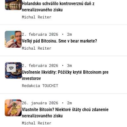
Holandsko schválilo kontroverznú daň z
nerealizovaného zisku
Michal Reiter
2. februára 2026
•
2m
Veľký pád Bitcoinu. Sme v bear markete?
Michal Reiter
2. februára 2026
•
3m
Uvoľnenie likvidity: Pôžičky kryté Bitcoinom pre
investorov
Redakcia TOUCHIT
26. januára 2026
•
2m
Vlastníte Bitcoin? Niektoré štáty chcú zdanenie
nerealizovaného zisku
Michal Reiter