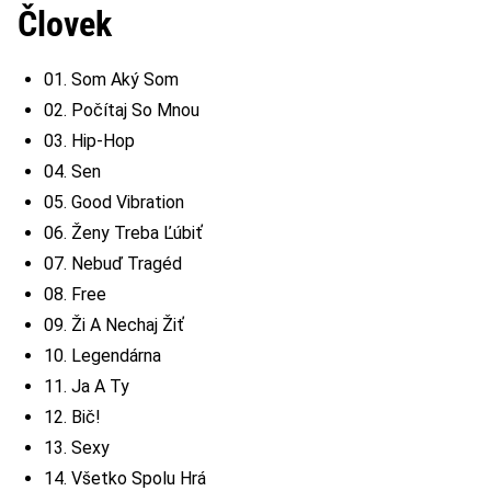
Človek
01. Som Aký Som
02. Počítaj So Mnou
03. Hip-Hop
04. Sen
05. Good Vibration
06. Ženy Treba Ľúbiť
07. Nebuď Tragéd
08. Free
09. Ži A Nechaj Žiť
10. Legendárna
11. Ja A Ty
12. Bič!
13. Sexy
14. Všetko Spolu Hrá