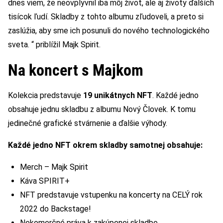
dnes viem, že neovplyvnil iba môj život, ale aj životy ďalších
tisícok ľudí. Skladby z tohto albumu zľudoveli, a preto si
zaslúžia, aby sme ich posunuli do nového technologického
sveta. “ priblížil Majk Spirit.
Na koncert s Majkom
Kolekcia predstavuje
19 unikátnych NFT
. Každé jedno
obsahuje jednu skladbu z albumu Nový Človek. K tomu
jedinečné grafické stvárnenie a ďalšie výhody.
Každé jedno NFT okrem skladby samotnej obsahuje:
Merch – Majk Spirit
Káva SPIRIT+
NFT predstavuje vstupenku na koncerty na CELÝ rok
2022 do Backstage!
Nekomerčné práva k zakúpenej skladbe