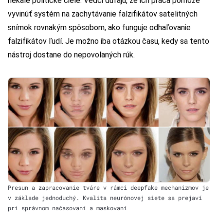
nekalé politické ciele. Vedci dúfajú, že ich práca pomôže
vyvinúť systém na zachytávanie falzifikátov satelitných
snímok rovnakým spôsobom, ako funguje odhaľovanie
falzifikátov ľudí. Je možno iba otázkou času, kedy sa tento
nástroj dostane do nepovolaných rúk.
Presun a zapracovanie tváre v rámci deepfake mechanizmov je
v základe jednoduchý. Kvalita neurónovej siete sa prejaví
pri správnom načasovaní a maskovaní