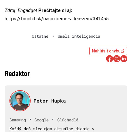
Zdroj:
Engadget
Prečítajte si aj:
https://touchit.sk/casozberne-videa-zem/341455
Ostatné
•
Umelá inteligencia
Nahlásiť chybu
Redaktor
Peter Hupka
•
•
Samsung
Google
Slúchadlá
Každý deň sledujem aktuálne dianie v