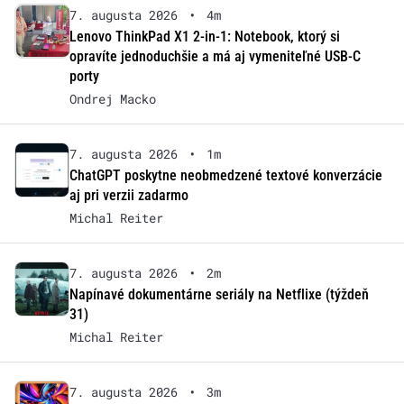
7. augusta 2026
•
4m
Lenovo ThinkPad X1 2-in-1: Notebook, ktorý si
opravíte jednoduchšie a má aj vymeniteľné USB-C
porty
Ondrej Macko
7. augusta 2026
•
1m
ChatGPT poskytne neobmedzené textové konverzácie
aj pri verzii zadarmo
Michal Reiter
7. augusta 2026
•
2m
Napínavé dokumentárne seriály na Netflixe (týždeň
31)
Michal Reiter
7. augusta 2026
•
3m