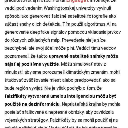
predstavovať aj hrozbu. Portál
informuje, že
vedci pod vedením Washingtonskej univerzity vyvinuli
spôsob, ako generovať falošné satelitné fotografie ako
súčasť snahy o ich detekciu. Tím použil algoritmus AI na
generovanie deepfake signálov pomocou vkladania prvkov
do rôznych základných máp. Prevedenie nie je síce
bezchybné, ale svoj účel môže plní. Vedúci tímu vedcov
poznamenal, že takto
upravené satelitné snímky môžu
nájsť aj pozitívne využitie
. Môžu simulovať stav z
minulosti, aby sme porozumeli klimatickým zmenám, mohli
študovať zväčšovanie miest alebo predpovedať, ako sa
bude región vyvíjať. Nie je však pochýb o tom, že
falzifikáty vytvorené umelou inteligenciou môžu byť
použité na dezinformáciu.
Nepriateľská krajina by mohla
posielať sfalšované a nepresné obrázky, aby zavádzala
vojenských stratégov. Falzifikáty by sa mohli použiť aj na