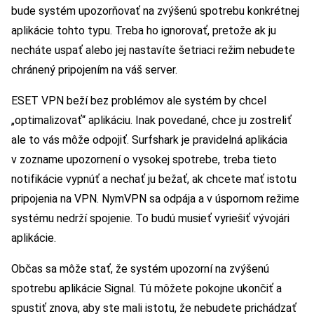
bude systém upozorňovať na zvýšenú spotrebu konkrétnej
aplikácie tohto typu. Treba ho ignorovať, pretože ak ju
necháte uspať alebo jej nastavíte šetriaci režim nebudete
chránený pripojením na váš server.
ESET VPN beží bez problémov ale systém by chcel
„optimalizovať“ aplikáciu. Inak povedané, chce ju zostreliť
ale to vás môže odpojiť. Surfshark je pravidelná aplikácia
v zozname upozornení o vysokej spotrebe, treba tieto
notifikácie vypnúť a nechať ju bežať, ak chcete mať istotu
pripojenia na VPN. NymVPN sa odpája a v úspornom režime
systému nedrží spojenie. To budú musieť vyriešiť vývojári
aplikácie.
Občas sa môže stať, že systém upozorní na zvýšenú
spotrebu aplikácie Signal. Tú môžete pokojne ukončiť a
spustiť znova, aby ste mali istotu, že nebudete prichádzať