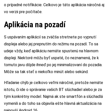
o prípadné notifikácie. Celkovo je táto aplikácia náročná aj
vo verzii pre počítače.
Aplikácia na pozadí
S uspávaním aplikácií sa zväčša stretnete po vypnutí
displeja alebo jej prepnutím do režimu na pozadí. To sa
udeje vždy, keď aplikáciu nemáte spustenú na hlavnom
displeji. Niektoré môžu byť uspaté, čo neznamená, že k
tomuto javu dôjde ihneď po jej minimalizovaní do pozadia.
Môže sa tak stať o niekoľko minút alebo sekúnd.
Hľadanie chýb je celkovo veľmi náročné, pretože nemáte
istotu, či ide o správanie vašich BT slúchadiel alebo je za
tým konkrétny model. Najmä ak ste smartfón a slúchadlá
vymenili a do toho sa objavila ešte hlavná aktualizácia na
najnovší Android 16.