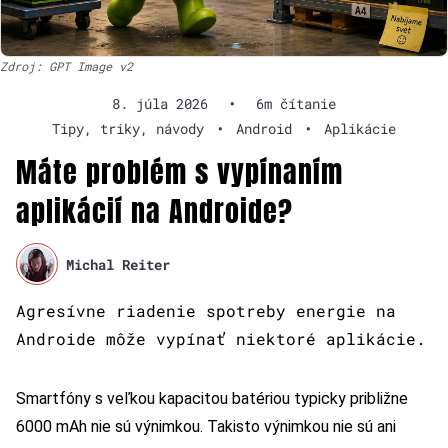
Zdroj: GPT Image v2
8. júla 2026
•
6m čítanie
Tipy, triky, návody
•
Android
•
Aplikácie
Máte problém s vypínaním
aplikácií na Androide?
Michal Reiter
Agresívne riadenie spotreby energie na
Androide môže vypínať niektoré aplikácie.
Smartfóny s veľkou kapacitou batériou typicky približne
6000 mAh nie sú výnimkou. Takisto výnimkou nie sú ani