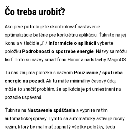
Čo treba urobiť?
Ako prvé potrebujete skontrolovať nastavenie
optimalizácie batérie pre konkrétnu aplikáciu. Ťuknite na jej
ikonu a v tlačidle „i“ /
Informácie o aplikácii
vyberte
položku
Podrobnosti o spotrebe energie
. Názvy sa môžu
líšiť. Toto sú názvy smartfónu Honor a nadstavby MagicOS.
Tu nás zaujíma položka s názvom
Používanie / spotreba
energie na pozadí
. Ak tu máte minimálny časový údaj,
môže to značiť problém, že aplikácia je pri umiestnení na
pozadie uspávaná.
Ťuknite na
Nastavenie spúšťania
a vypnite režim
automatickej správy. Týmto sa automaticky aktivuje ručný
režim, ktorý by mal mať zapnutý všetky položky, teda