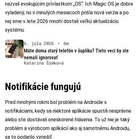
nazvali evokujúcim prívlastkom „OS“. Ich Magic OS je dobre
vyladený, no v minulých mesiacoch prišla nová verzia a po
nej sme v lete 2026 mnohí dostali veľkú aktualizáciu
systému.
6. júla 2026
•
6m
Máte doma starý telefón v šuplíku? Tieto veci by ste
nemali ignorovať
Katarína Šimková
Notifikácie fungujú
Pred mnohými rokmi bol problém na Androide s
notifikáciami, kedy sa niektoré aplikácie spustili nesprávne
alebo ste dostávali oneskorené hlásenia. To už nie je taký
problém a výrobcom aplikácií ako aj samotnému Androidu,
sa to podarilo vyriešiť.