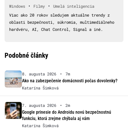
•
•
Windows
Filmy
Umelá inteligencia
Viac ako 20 rokov sledujem aktuálne trendy z
oblasti bezpečnosti, súkromia, multimediálneho
hardvéru, AI, Chat Control, Signal a iné.
Podobné články
8. augusta 2026
•
7m
Ako na zabezpečenie domácnosti počas dovolenky?
Katarína Šimková
7. augusta 2026
•
2m
Google prinesie do Androidu novú bezpečnostnú
funkciu, ktorá zrejme chýbala aj vám
Katarína Šimková