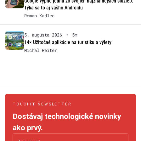
Google vypne jednu zo svojich najznámejších služieb.
Týka sa to aj vášho Androidu
Roman Kadlec
5. augusta 2026
•
5m
14× Užitočné aplikácie na turistiku a výlety
Michal Reiter
TOUCHIT NEWSLETTER
Dostávaj technologické novinky
ako prvý.