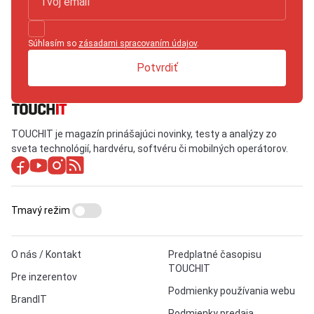
Súhlasím so
zásadami spracovaním údajov
.
Potvrdiť
TOUCHIT je magazín prinášajúci novinky, testy a analýzy zo
sveta technológií, hardvéru, softvéru či mobilných operátorov.
Tmavý režim
O nás / Kontakt
Predplatné časopisu
TOUCHIT
Pre inzerentov
Podmienky používania webu
BrandIT
Podmienky predaja