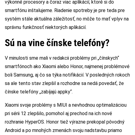
výkonné procesory a čoraz viac aplikácií, ktoré si do
smartfónu inštalujeme. Riadenie spotreby je pre teda pre
systém stále aktuálna záležitosť, no môže to mať vplyv na
správnu funkčnosť niektorých aplikácií.
Sú na vine čínske telefóny?
V minulosti sme mali v redakcii problémy pri „čínskych“
smartfónoch ako Xiaomi alebo Honor, najmenej problémové
boli Samsung, aj čo sa týka notifikácií. V posledných rokoch
sa ale tento stav zlepšil a rozhodne sa nedá povedať, že
čínske telefóny „zabíjajú appky“.
Xiaomi svoje problémy s MIUI a nevhodnou optimalizáciou
pri sérii 12 zlepšilo, pomohol aj prechod na ich nové
rozhranie HyperOS. Honor tiež výrazne prekopal pôvodný
Android a po mnohých zmenách svoju nadstavbu priamo