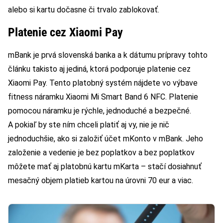
alebo si kartu dočasne či trvalo zablokovať.
Platenie cez Xiaomi Pay
mBank je prvá slovenská banka a k dátumu prípravy tohto
článku takisto aj jediná, ktorá podporuje platenie cez
Xiaomi Pay. Tento platobný systém nájdete vo výbave
fitness náramku Xiaomi Mi Smart Band 6 NFC. Platenie
pomocou náramku je rýchle, jednoduché a bezpečné.
A pokiaľ by ste ním chceli platiť aj vy, nie je nič
jednoduchšie, ako si založiť účet mKonto v mBank. Jeho
založenie a vedenie je bez poplatkov a bez poplatkov
môžete mať aj platobnú kartu mKarta – stačí dosiahnuť
mesačný objem platieb kartou na úrovni 70 eur a viac.