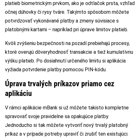
platieb biometrickým prvkom, ako je odtlačok prsta, vzhľad
očnej dúhovky či rysy tváre. Takýmto spôsobom môžete
potvrdzovať vykonávané platby a zmeny súvisiace s
platobnými kartami – napríklad pri úprave limitov platieb.
Kvôli zvýšeniu bezpečnosti na pozadí prebiehajú procesy,
ktoré overujú dôveryhodnosť transakcie a tiež kumulatívnu
výšku platieb. Po dosiahnutí určeného limitu si aplikácia
vyžiada potvrdenie platby pomocou PIN-kódu.
Úprava trvalých príkazov priamo cez
aplikáciu
V rámci aplikácie mBank si už môžete takisto kompletne
spravovať svoje pravidelne sa opakujúce platby.
Jednoducho si tak môžete vytvoriť nový trvalý platobný
príkaz a v prípade potreby upraviť či zrušiť ten existujúci.