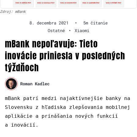
Zdroj: mBank
8. decembra 2021
•
5m čítanie
Ostatné
•
Xiaomi
mBank nepoľavuje: Tieto
inovácie priniesla v posledných
týždňoch
Roman Kadlec
mBank patrí medzi najaktívnejšie banky na
Slovensku z hľadiska zlepšovania mobilnej
aplikácie a prinášania nových funkcií
a inovácií.