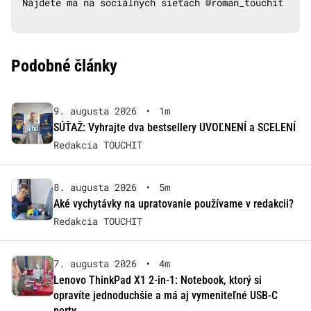
Nájdete ma na sociálnych sieťach @roman_touchit
Podobné články
9. augusta 2026
•
1m
SÚŤAŽ: Vyhrajte dva bestsellery UVOĽNENÍ a SCELENÍ
Redakcia TOUCHIT
8. augusta 2026
•
5m
Aké vychytávky na upratovanie používame v redakcii?
Redakcia TOUCHIT
7. augusta 2026
•
4m
Lenovo ThinkPad X1 2-in-1: Notebook, ktorý si
opravíte jednoduchšie a má aj vymeniteľné USB-C
porty