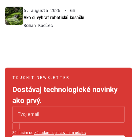
6. augusta 2026
•
6m
Ako si vybrať robotickú kosačku
Roman Kadlec
TOUCHIT NEWSLETTER
Dostávaj technologické novinky
ako prvý.
Súhlasím so
zásadami spracovaním údajov
.