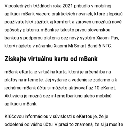
V posledných týždňoch roka 2021 pribudlo v mobilnej
aplikácii mBank viacero praktických noviniek, ktoré zlepšujú
používateľský zážitok aj komfort a zároveň umožňujú nové
spôsoby platenia. mBank je takisto prvou slovenskou
bankou s podporou platenia cez nový systém Xiaomi Pay,
ktorý nájdete v náramku Xiaomi Mi Smart Band 6 NFC.
Získajte virtuálnu kartu od mBank
mBank eKarta je virtuálna karta, ktorá je určená iba na
platby na internete. Jej vydanie a vedenie je zadarmo a k
jednému mBank účtu si môžete aktivovať až 10 eKariet.
Aktivácia je možná cez internetbanking alebo mobilnú
aplikáciu mBank.
Kľúčovou informáciou v súvislosti s eKartou je, že je
oddelená od vášho účtu. V praxi to znamená, že si ju musíte