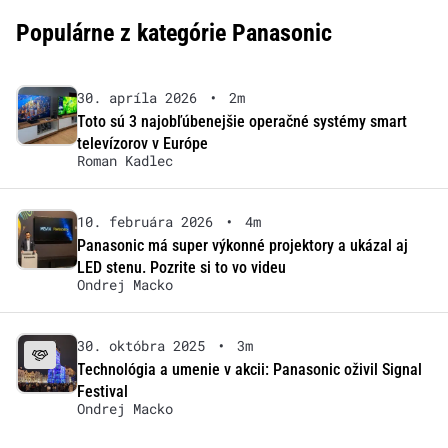
Populárne z kategórie Panasonic
30. apríla 2026
•
2m
Toto sú 3 najobľúbenejšie operačné systémy smart
televízorov v Európe
Roman Kadlec
10. februára 2026
•
4m
Panasonic má super výkonné projektory a ukázal aj
LED stenu. Pozrite si to vo videu
Ondrej Macko
30. októbra 2025
•
3m
Technológia a umenie v akcii: Panasonic oživil Signal
Festival
Ondrej Macko