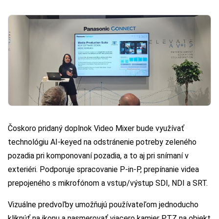
Čoskoro pridaný doplnok Video Mixer bude využívať
technológiu AI-keyed na odstránenie potreby zeleného
pozadia pri komponovaní pozadia, a to aj pri snímaní v
exteriéri. Podporuje spracovanie P-in-P, prepínanie videa
prepojeného s mikrofónom a vstup/výstup SDI, NDI a SRT.
Vizuálne predvoľby umožňujú používateľom jednoducho
kliknúť na ikonu a nasmerovať viacero kamier PTZ na objekt