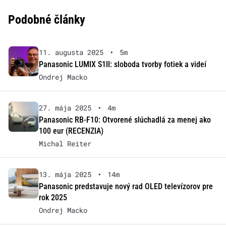
Podobné články
11. augusta 2025
•
5m
Panasonic LUMIX S1II: sloboda tvorby fotiek a videí
Ondrej Macko
27. mája 2025
•
4m
Panasonic RB-F10: Otvorené slúchadlá za menej ako
100 eur (RECENZIA)
Michal Reiter
13. mája 2025
•
14m
Panasonic predstavuje nový rad OLED televízorov pre
rok 2025
Ondrej Macko