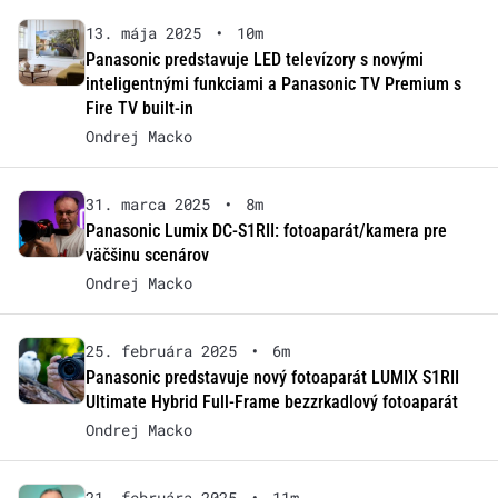
13. mája 2025
•
10m
Panasonic predstavuje LED televízory s novými
inteligentnými funkciami a Panasonic TV Premium s
Fire TV built-in
Ondrej Macko
31. marca 2025
•
8m
Panasonic Lumix DC-S1RII: fotoaparát/kamera pre
väčšinu scenárov
Ondrej Macko
25. februára 2025
•
6m
Panasonic predstavuje nový fotoaparát LUMIX S1RII
Ultimate Hybrid Full-Frame bezzrkadlový fotoaparát
Ondrej Macko
21. februára 2025
•
11m