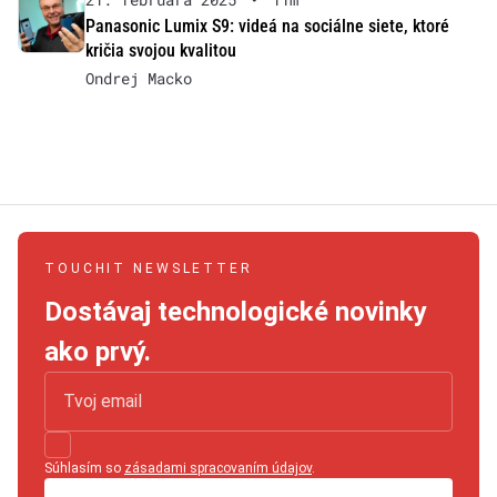
Panasonic Lumix S9: videá na sociálne siete, ktoré
kričia svojou kvalitou
Ondrej Macko
TOUCHIT NEWSLETTER
Dostávaj technologické novinky
ako prvý.
Súhlasím so
zásadami spracovaním údajov
.