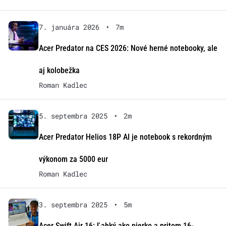
7. januára 2026
•
7m
Acer Predator na CES 2026: Nové herné notebooky, ale
aj kolobežka
Roman Kadlec
5. septembra 2025
•
2m
Acer Predator Helios 18P AI je notebook s rekordným
výkonom za 5000 eur
Roman Kadlec
3. septembra 2025
•
5m
Acer Swift Air 16: Ľahký ako pierko a pritom 16-