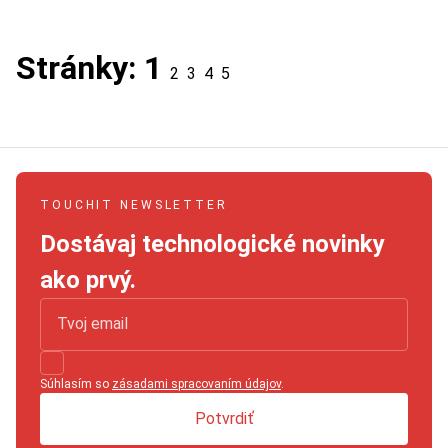
Stránky:
1
2
3
4
5
TOUCHIT NEWSLETTER
Dostávaj technologické novinky
ako prvý.
Súhlasím so
zásadami spracovaním údajov
.
Potvrdiť