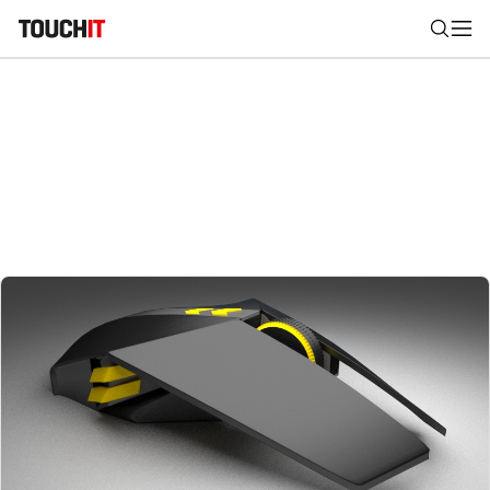
Nájsť
Všetko
Recenzie
Videá
Tipy, triky, návody
Tla
Výsledky vyhľadávania
Zadajte frázu pre vyhľadanie