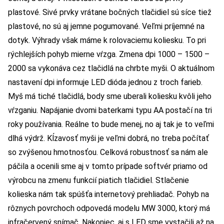
plastové. Sivé prvky vrátane bočných tlačidiel sú síce tiež
plastové, no sú aj jemne pogumované. Veľmi príjemné na
dotyk. Výhrady však máme k rolovaciemu koliesku. To pri
rýchlejších pohyb mierne vŕzga. Zmena dpi 1000 – 1500 –
2000 sa vykonáva cez tlačidlá na chrbte myši. O aktuálnom
nastavení dpi informuje LED dióda jednou z troch farieb.
Myš má tiché tlačidlá, body sme uberali koliesku kvôli jeho
vŕzganiu. Napájanie dvomi baterkami typu AA postačí na tri
roky používania. Reálne to bude menej, no aj tak je to veľmi
dlhá výdrž. Kĺzavosť myši je veľmi dobrá, no treba počítať
so zvýšenou hmotnosťou. Celková robustnosť sa nám ale
páčila a ocenili sme aj v tomto prípade softvér priamo od
výrobcu na zmenu funkcií piatich tlačidiel. Stlačenie
kolieska nám tak spúšťa internetový prehliadač. Pohyb na
rôznych povrchoch odpovedá modelu MW 3000, ktorý má
infračervený snímač. Nakoniec, aj s LED sme vystačili až na