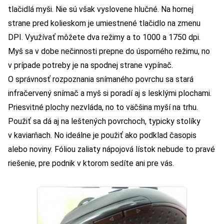
tlačidlá myši. Nie sú však vyslovene hlučné. Na hornej
strane pred kolieskom je umiestnené tlačidlo na zmenu
DPI. Využívať môžete dva režimy a to 1000 a 1750 dpi.
Myš sa v dobe nečinnosti prepne do úsporného režimu, no
v prípade potreby je na spodnej strane vypínač.
O správnosť rozpoznania snímaného povrchu sa stará
infračervený snímač a myš si poradí aj s lesklými plochami.
Priesvitné plochy nezvláda, no to väčšina myší na trhu.
Použiť sa dá aj na leštených povrchoch, typicky stolíky
v kaviarňach. No ideálne je použiť ako podklad časopis
alebo noviny. Fóliou zaliaty nápojová lístok nebude to pravé
riešenie, pre podnik v ktorom sedíte ani pre vás.