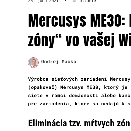
25. júna 2021
•
4m čítanie
Mercusys ME30: E
zóny“ vo vašej Wi-
Ondrej Macko
Výrobca sieťových zariadení Mercusy
(opakovač) Mercusys ME30, ktorý je 
siete v rámci domácnosti alebo kanc
pre zariadenia, ktoré sa nedajú k s
Eliminácia tzv. mŕtvych zón