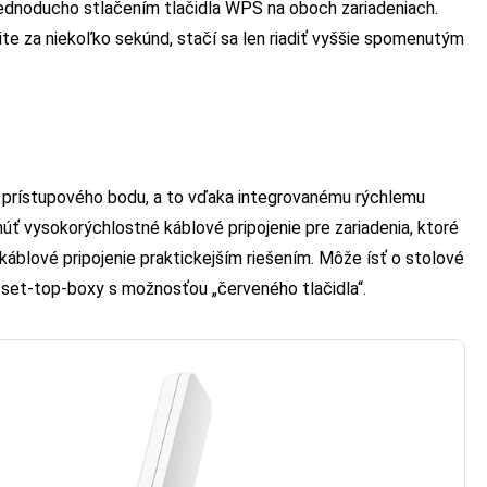
dnoducho stlačením tlačidla WPS na oboch zariadeniach.
ite za niekoľko sekúnd, stačí sa len riadiť vyššie spomenutým
prístupového bodu, a to vďaka integrovanému rýchlemu
 vysokorýchlostné káblové pripojenie pre zariadenia, ktoré
káblové pripojenie praktickejším riešením. Môže ísť o stolové
set-top-boxy s možnosťou „červeného tlačidla“.