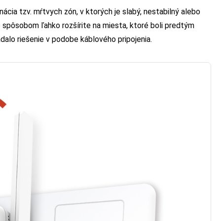
ia tzv. mŕtvych zón, v ktorých je slabý, nestabilný alebo
o spôsobom ľahko rozšírite na miesta, ktoré boli predtým
dalo riešenie v podobe káblového pripojenia.