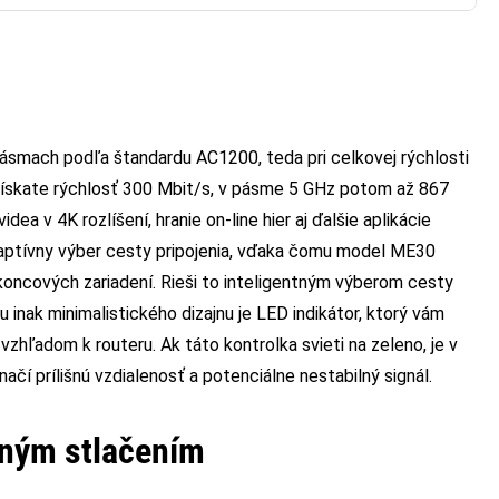
ásmach podľa štandardu AC1200, teda pri celkovej rýchlosti
ískate rýchlosť 300 Mbit/s, v pásme 5 GHz potom až 867
ea v 4K rozlíšení, hranie on-line hier aj ďalšie aplikácie
daptívny výber cesty pripojenia, vďaka čomu model ME30
 koncových zariadení. Rieši to inteligentným výberom cesty
 inak minimalistického dizajnu je LED indikátor, ktorý vám
zhľadom k routeru. Ak táto kontrolka svieti na zeleno, je v
ačí prílišnú vzdialenosť a potenciálne nestabilný signál.
dným stlačením