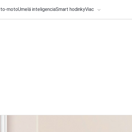
uto-moto
Umelá inteligencia
Smart hodinky
Viac
HLO BY VÁS ZAUJÍMAŤ
lačové správy
30. júla 2026
•
2m
Hry zadarmo v Epic
ADÁVANIA
(AUGUST 2026)
Roman Kadlec
Zadajte frázu pre vyhľadanie