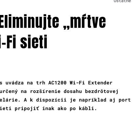
Ostatné
liminujte „mŕtve
Fi sieti
s uvádza na trh AC1200 Wi-Fi Extender
určený na rozšírenie dosahu bezdrôtovej
elárie. A k dispozícii je napríklad aj port
ieti pripojiť inak ako po kábli.