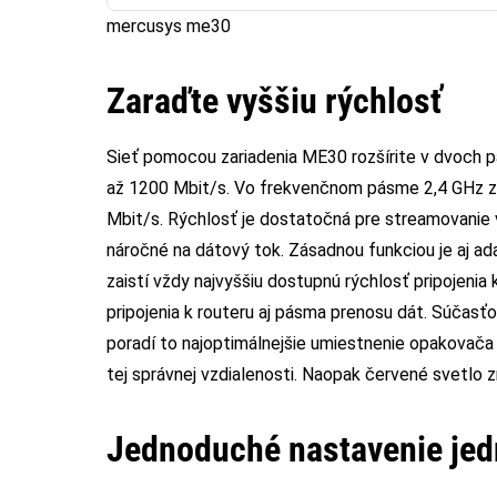
mercusys me30
Zaraďte vyššiu rýchlosť
Sieť pomocou zariadenia ME30 rozšírite v dvoch p
až 1200 Mbit/s. Vo frekvenčnom pásme 2,4 GHz z
Mbit/s. Rýchlosť je dostatočná pre streamovanie vid
náročné na dátový tok. Zásadnou funkciou je aj a
zaistí vždy najvyššiu dostupnú rýchlosť pripojenia
pripojenia k routeru aj pásma prenosu dát. Súčasťou
poradí to najoptimálnejšie umiestnenie opakovača v
tej správnej vzdialenosti. Naopak červené svetlo zn
Jednoduché nastavenie je