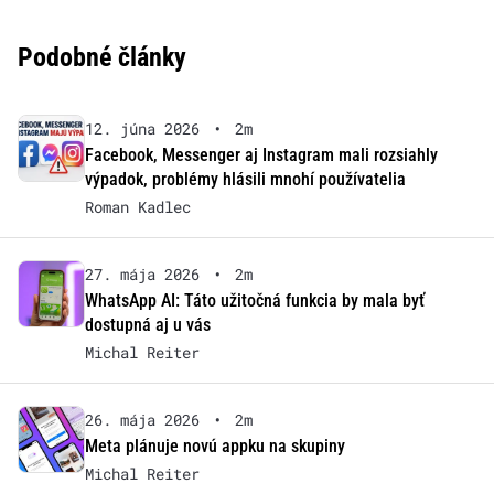
Podobné články
12. júna 2026
•
2m
Facebook, Messenger aj Instagram mali rozsiahly
výpadok, problémy hlásili mnohí používatelia
Roman Kadlec
27. mája 2026
•
2m
WhatsApp AI: Táto užitočná funkcia by mala byť
dostupná aj u vás
Michal Reiter
26. mája 2026
•
2m
Meta plánuje novú appku na skupiny
Michal Reiter