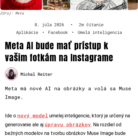
Zdroj: Meta
8. júla 2026
•
2m čítanie
Aplikácie
•
Facebook
•
Umelá inteligencia
Meta AI bude mať prístup k
vašim fotkám na Instagrame
Michal Reiter
Meta má nové AI na obrázky a volá sa Muse
Image.
nový model
Ide o
umelej inteligencie, ktorý je určený na
úpravu obrázkov
generovanie ale aj
. Na rozdiel od
bežných modelov na tvorbu obrázkov Muse Image bude