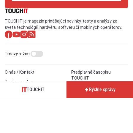
TOUCHIT je magazín prinášajúci novinky, testy a analýzy zo
sveta technológií, hardvéru, softvéru či mobilných operátorov.
Tmavý režim
O nás / Kontakt
Predplatné časopisu
TOUCHIT
Pre inzerentov
Podmienky používania webu
TOUCHIT
Rýchle správy
BrandIT
Podmienky predaja
Predplatné
predplatného
GDPR
Nastavenia cookies