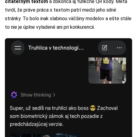
čitateľným textom
a dokonca aj funkčné QR kódy. Meta
tvrdí, že práve práca s textom patrí medzi jeho silné
stránky. To bolo inak slabinou väčšiny modelov a ešte stále
to nie je úplne vyladené ani pri konkurencii.