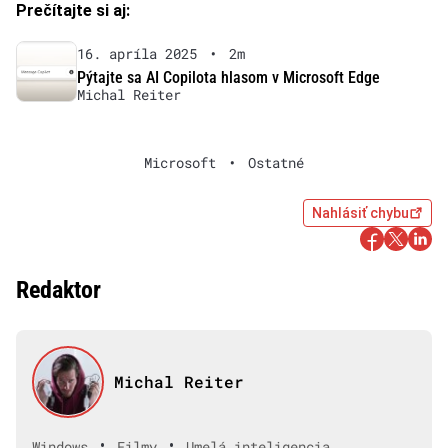
Prečítajte si aj:
16. apríla 2025
•
2m
Pýtajte sa AI Copilota hlasom v Microsoft Edge
Michal Reiter
Microsoft
•
Ostatné
Nahlásiť chybu
Redaktor
Michal Reiter
•
•
Windows
Filmy
Umelá inteligencia