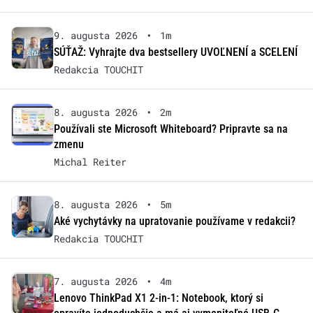
9. augusta 2026
•
1m
SÚŤAŽ: Vyhrajte dva bestsellery UVOĽNENÍ a SCELENÍ
Redakcia TOUCHIT
8. augusta 2026
•
2m
Používali ste Microsoft Whiteboard? Pripravte sa na
zmenu
Michal Reiter
8. augusta 2026
•
5m
Aké vychytávky na upratovanie používame v redakcii?
Redakcia TOUCHIT
7. augusta 2026
•
4m
Lenovo ThinkPad X1 2-in-1: Notebook, ktorý si