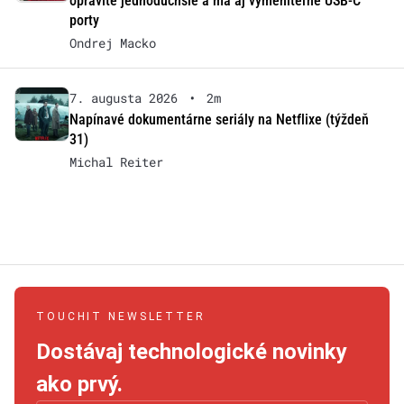
opravíte jednoduchšie a má aj vymeniteľné USB-C
porty
Ondrej Macko
7. augusta 2026
•
2m
Napínavé dokumentárne seriály na Netflixe (týždeň
31)
Michal Reiter
TOUCHIT NEWSLETTER
Dostávaj technologické novinky
ako prvý.