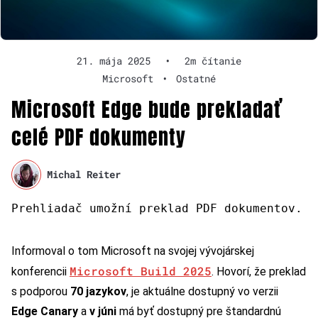
21. mája 2025
•
2m čítanie
Microsoft
•
Ostatné
Microsoft Edge bude prekladať
celé PDF dokumenty
Michal Reiter
Prehliadač umožní preklad PDF dokumentov.
Informoval o tom Microsoft na svojej vývojárskej
Microsoft Build 2025
konferencii
. Hovorí, že preklad
s podporou
70 jazykov
, je aktuálne dostupný vo verzii
Edge Canary
a
v júni
má byť dostupný pre štandardnú