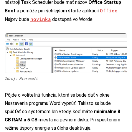
nástroji Task Scheduler bude mať názov
Office Startup
Office
Boot
a pomôže pri rýchlejšom štarte aplikácií
.
novinka
Najprv bude
dostupná vo Worde.
Zdroj: Microsoft
Pôjde o voliteľnú funkciu, ktorá sa bude dať v okne
Nastavenia programu Word vypnúť. Takisto sa bude
spúšťať so systémom len vtedy, keď máte
minimálne 8
GB RAM a 5 GB
miesta na pevnom disku. Pri spustenom
režime úspory energie sa úloha deaktivuje.