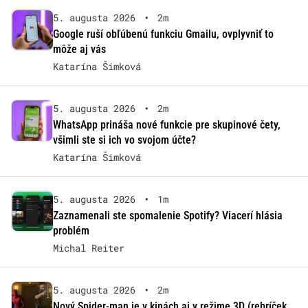
5. augusta 2026
•
2m
Google ruší obľúbenú funkciu Gmailu, ovplyvniť to
môže aj vás
Katarína Šimková
5. augusta 2026
•
2m
WhatsApp prináša nové funkcie pre skupinové čety,
všimli ste si ich vo svojom účte?
Katarína Šimková
5. augusta 2026
•
1m
Zaznamenali ste spomalenie Spotify? Viacerí hlásia
problém
Michal Reiter
5. augusta 2026
•
2m
Nový Spider-man je v kinách aj v režime 3D (rebríček