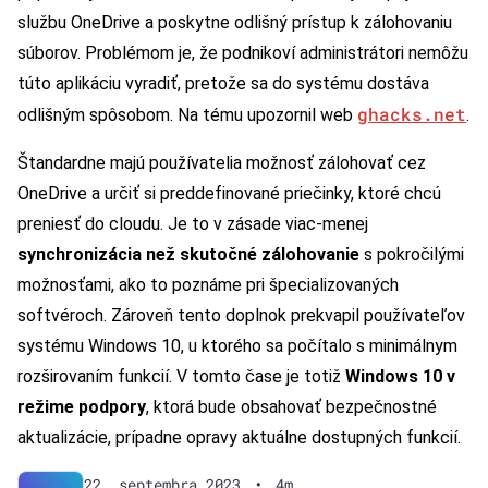
službu OneDrive a poskytne odlišný prístup k zálohovaniu
súborov. Problémom je, že podnikoví administrátori nemôžu
túto aplikáciu vyradiť, pretože sa do systému dostáva
ghacks.net
odlišným spôsobom. Na tému upozornil web
.
Štandardne majú používatelia možnosť zálohovať cez
OneDrive a určiť si preddefinované priečinky, ktoré chcú
preniesť do cloudu. Je to v zásade viac-menej
synchronizácia než skutočné zálohovanie
s pokročilými
možnosťami, ako to poznáme pri špecializovaných
softvéroch. Zároveň tento doplnok prekvapil používateľov
systému Windows 10, u ktorého sa počítalo s minimálnym
rozširovaním funkcií. V tomto čase je totiž
Windows 10 v
režime podpory
, ktorá bude obsahovať bezpečnostné
aktualizácie, prípadne opravy aktuálne dostupných funkcií.
22. septembra 2023
•
4m