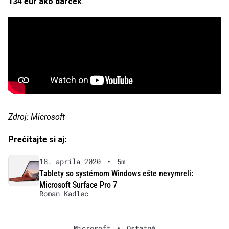
134 eur ako darček
.
Zdroj: Microsoft
Prečítajte si aj:
18. apríla 2020
•
5m
Tablety so systémom Windows ešte nevymreli:
Microsoft Surface Pro 7
Roman Kadlec
Microsoft
•
Ostatné