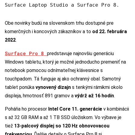
Surface Laptop Studio a Surface Pro 8.
Obe novinky budú na slovenskom trhu dostupné pre
komerčných i koncových zákazníkov a to
od 22. februára
2022
.
Surface Pro 8
predstavuje najnovšiu generáciu
Windows tabletu, ktorý je možné jednoducho premeniť na
notebook pomocou odnímateľnej klávesnice s
touchpadom. Tá funguje aj ako ochranný obal. Samotný
tablet ponúka
vynovený dizajn
s tenkými rámikmi okolo
displeja, hmotnosť 891 gramov a
výdrž až 16 hodín
.
Poháňa ho procesor
Intel Core 11. generácie
v kombinácii
s až 32 GB RAM a až 1 TB SSD úložiskom. Vo výbave je
tiež
13-palcový displej so 120 Hz obnovovacou
frekvenciou
. Ďalšie detaily o Surface Pro 8 si