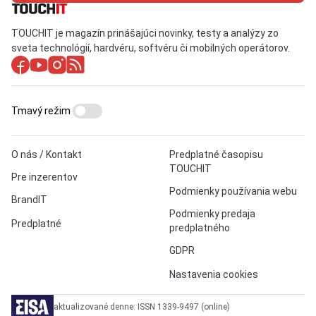
TOUCHIT je magazín prinášajúci novinky, testy a analýzy zo
sveta technológií, hardvéru, softvéru či mobilných operátorov.
Tmavý režim
O nás / Kontakt
Predplatné časopisu
TOUCHIT
Pre inzerentov
Podmienky používania webu
BrandIT
Podmienky predaja
Predplatné
predplatného
GDPR
Nastavenia cookies
aktualizované denne: ISSN 1339-9497 (online)