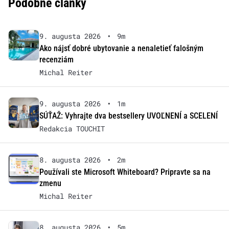
Podobné články
9. augusta 2026
•
9m
Ako nájsť dobré ubytovanie a nenaletieť falošným
recenziám
Michal Reiter
9. augusta 2026
•
1m
SÚŤAŽ: Vyhrajte dva bestsellery UVOĽNENÍ a SCELENÍ
Redakcia TOUCHIT
8. augusta 2026
•
2m
Používali ste Microsoft Whiteboard? Pripravte sa na
zmenu
Michal Reiter
8. augusta 2026
•
5m