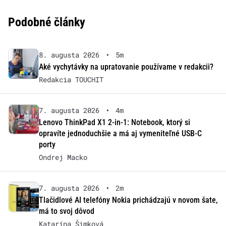
Podobné články
8. augusta 2026
•
5m
Aké vychytávky na upratovanie používame v redakcii?
Redakcia TOUCHIT
7. augusta 2026
•
4m
Lenovo ThinkPad X1 2-in-1: Notebook, ktorý si
opravíte jednoduchšie a má aj vymeniteľné USB-C
porty
Ondrej Macko
7. augusta 2026
•
2m
Tlačidlové AI telefóny Nokia prichádzajú v novom šate,
má to svoj dôvod
Katarína Šimková