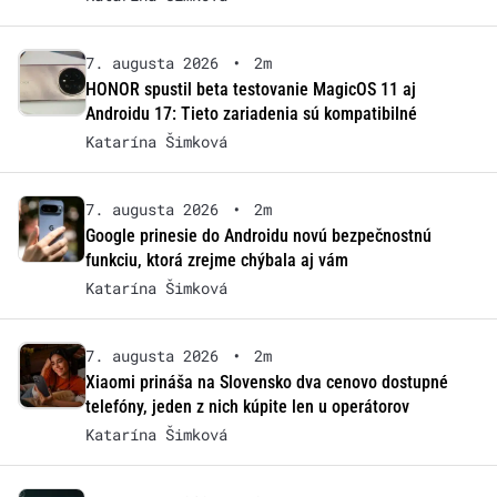
7. augusta 2026
•
2m
HONOR spustil beta testovanie MagicOS 11 aj
Androidu 17: Tieto zariadenia sú kompatibilné
Katarína Šimková
7. augusta 2026
•
2m
Google prinesie do Androidu novú bezpečnostnú
funkciu, ktorá zrejme chýbala aj vám
Katarína Šimková
7. augusta 2026
•
2m
Xiaomi prináša na Slovensko dva cenovo dostupné
telefóny, jeden z nich kúpite len u operátorov
Katarína Šimková