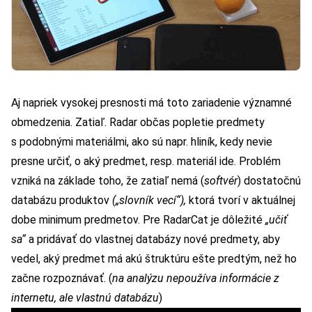
Aj napriek vysokej presnosti má toto zariadenie významné
obmedzenia. Zatiaľ. Radar občas popletie predmety
s podobnými materiálmi, ako sú napr. hliník, kedy nevie
presne určiť, o aký predmet, resp. materiál ide. Problém
vzniká na základe toho, že zatiaľ nemá (
softvér
) dostatočnú
databázu produktov
(„slovník vecí“),
ktorá tvorí v aktuálnej
dobe minimum predmetov. Pre RadarCat je dôležité
„učiť
sa“
a pridávať do vlastnej databázy nové predmety, aby
vedel, aký predmet má akú štruktúru ešte predtým, než ho
začne rozpoznávať. (
na analýzu nepoužíva informácie z
internetu, ale vlastnú databázu
)