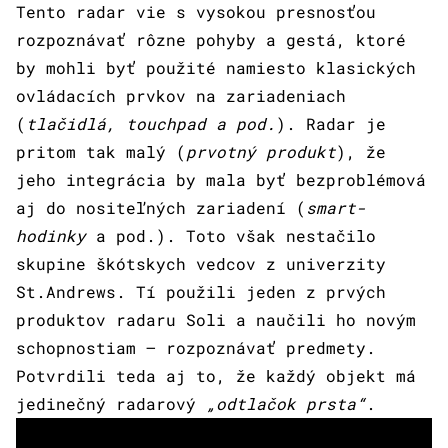
Tento radar vie s vysokou presnosťou
rozpoznávať rôzne pohyby a gestá, ktoré
by mohli byť použité namiesto klasických
ovládacích prvkov na zariadeniach
(
tlačidlá, touchpad a pod.
). Radar je
pritom tak malý (
prvotný produkt
), že
jeho integrácia by mala byť bezproblémová
aj do nositeľných zariadení (
smart-
hodinky
a pod.). Toto však nestačilo
skupine škótskych vedcov z univerzity
St.Andrews. Tí použili jeden z prvých
produktov radaru Soli a naučili ho novým
schopnostiam – rozpoznávať predmety.
Potvrdili teda aj to, že každý objekt má
jedinečný radarový
„odtlačok prsta“
.