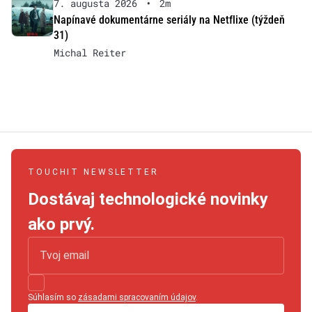
7. augusta 2026
•
2m
Napínavé dokumentárne seriály na Netflixe (týždeň
31)
Michal Reiter
TOUCHIT NEWSLETTER
Dostávaj technologické novinky
ako prvý.
Súhlasím so
zásadami spracovaním údajov
.