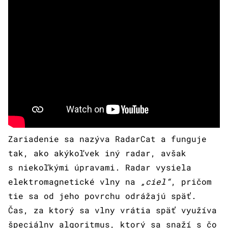
Zariadenie sa nazýva RadarCat a funguje
tak, ako akýkoľvek iný radar, avšak
s niekoľkými úpravami. Radar vysiela
elektromagnetické vlny na
„ciel“
, pričom
tie sa od jeho povrchu odrážajú späť.
Čas, za ktorý sa vlny vrátia späť využíva
špeciálny algoritmus, ktorý sa snaží s čo