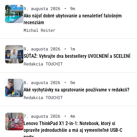
9. augusta 2026
•
9m
Ako nájsť dobré ubytovanie a nenaletieť falošným
recenziám
Michal Reiter
9. augusta 2026
•
1m
SÚŤAŽ: Vyhrajte dva bestsellery UVOĽNENÍ a SCELENÍ
Redakcia TOUCHIT
8. augusta 2026
•
5m
Aké vychytávky na upratovanie používame v redakcii?
Redakcia TOUCHIT
7. augusta 2026
•
4m
Lenovo ThinkPad X1 2-in-1: Notebook, ktorý si
opravíte jednoduchšie a má aj vymeniteľné USB-C
porty