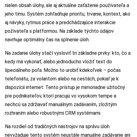
nielen obsah úlohy, ale aj aktuálne zaťaženie používateľa a
jeho tímu. Systém zohľadňuje prioritu, trvanie, kontext, ako
aj návyky, rytmus práce a predchádzajúce interakcie
požívateľa s platformou. Na základe týchto údajov
navrhuje optimálny čas na splnenie úloh.
Na zadanie úlohy stačí vysloviť tri základne prvky: kto, čo a
kedy má vykonať, alebo jednoducho vložiť text do
špeciálneho poľa. Možno to urobiť kdekoľvek – počas
telefonátu, za volantom alebo na cestách, pokiaľ je k
dispozícii internet. Tento prístup je mimoriadne užitočný
pre podnikateľov, ktorí pracujú vo vysokom tempe a
nechcú sa zdržiavať manuálnym zadávaním, zložitým
rozhraním alebo robustnými CRM systémami.
Na rozdiel od tradičných nástrojov na správu úloh
nevyžaduje tento systém neustále manuálne zadávanie ani