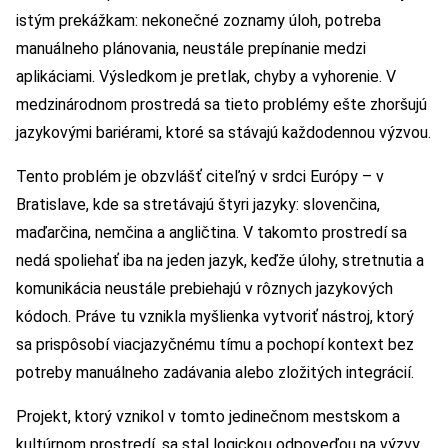
istým prekážkam: nekonečné zoznamy úloh, potreba
manuálneho plánovania, neustále prepínanie medzi
aplikáciami. Výsledkom je pretlak, chyby a vyhorenie. V
medzinárodnom prostredá sa tieto problémy ešte zhoršujú
jazykovými bariérami, ktoré sa stávajú každodennou výzvou.
Tento problém je obzvlášť citeľný v srdci Európy – v
Bratislave, kde sa stretávajú štyri jazyky: slovenčina,
maďarčina, nemčina a angličtina. V takomto prostredí sa
nedá spoliehať iba na jeden jazyk, keďže úlohy, stretnutia a
komunikácia neustále prebiehajú v rôznych jazykových
kódoch. Práve tu vznikla myšlienka vytvoriť nástroj, ktorý
sa prispôsobí viacjazyčnému tímu a pochopí kontext bez
potreby manuálneho zadávania alebo zložitých integrácií.
Projekt, ktorý vznikol v tomto jedinečnom mestskom a
kultúrnom prostredí, sa stal logickou odpoveďou na výzvy