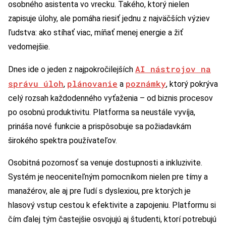
osobného asistenta vo vrecku. Takého, ktorý nielen
zapisuje úlohy, ale pomáha riesiť jednu z najväčších výziev
ľudstva: ako stíhať viac, míňať menej energie a žiť
vedomejšie.
AI nástrojov na
Dnes ide o jeden z najpokročilejších
správu úloh
plánovanie
poznámky
,
a
, ktorý pokrýva
celý rozsah každodenného vyťaženia – od biznis procesov
po osobnú produktivitu. Platforma sa neustále vyvíja,
prináša nové funkcie a prispôsobuje sa požiadavkám
širokého spektra používateľov.
Osobitná pozornosť sa venuje dostupnosti a inkluzivite.
Systém je neoceniteľným pomocníkom nielen pre tímy a
manažérov, ale aj pre ľudí s dyslexiou, pre ktorých je
hlasový vstup cestou k efektivite a zapojeniu. Platformu si
čím ďalej tým častejšie osvojujú aj študenti, ktorí potrebujú