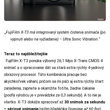
„FujiFilm X-T3 má integrovaný systém čistenia snímača (po
vypnutí alebo na vyžiadanie) – Ultra Sonic Vibration.“
Teraz to najdôležitejšie
: FujiFilm X-T3 ponúka výborný 26,1 Mpx X-Trans CMOS 4
snímač a o spracovanie dát sa stará extra rýchly 4-jadrový
obrazový procesor. Táto kombinácia pracuje bez
akýchkoľvek váhaní, pričom sa mi páči aj extra rýchly štart
zariadenia, zapnete a okamžite fotíte, žiadne čakanie
(
podľa výrobcu je v prevádzke za 0,3 sekundy
). A to nie je
všetko. X-T3 dokáže spracovať až
30 snímok za sekundu
– sériové snímanie
/režim hľadáčika (
liveview až 60 fps
),