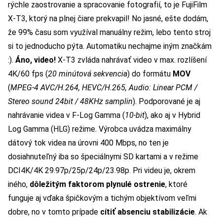
rýchle zaostrovanie a spracovanie fotografií, to je FujiFilm
X-T3, ktorý na plnej čiare prekvapil! No jasné, ešte dodám,
že 99% času som využíval manuálny režim, lebo tento stroj
si to jednoducho pýta. Automatiku nechajme iným značkám
:).
Áno, video!
X-T3 zvláda nahrávať video v max. rozlíšení
4K/60 fps (
20 minútová sekvencia
) do formátu
MOV
(
MPEG-4 AVC/H.264, HEVC/H.265, Audio: Linear PCM /
Stereo sound 24bit / 48KHz samplin
). Podporované je aj
nahrávanie videa v F-Log Gamma (
10-bit
), ako aj v Hybrid
Log Gamma (HLG) režime. Výrobca uvádza maximálny
dátový tok videa na úrovni 400 Mbps, no ten je
dosiahnuteľný iba so špeciálnymi SD kartami a v režime
DCI4K/4K 29.97p/25p/24p/23.98p. Pri videu je, okrem
iného,
dôležitým faktorom plynulé ostrenie
, ktoré
funguje aj vďaka špičkovým a tichým objektívom veľmi
dobre, no v tomto prípade
cítiť absenciu stabilizácie
. Ak