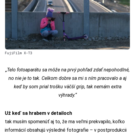
FujiFilm X-T3
„Telo fotoaparátu sa môže na prvý pohľad zdať nepohodlné,
no nie je to tak. Celkom dobre sa mi s ním pracovalo a aj
keď by som prial trošku väčší grip, tak nemám extra
výhrady.“
Už keď sa hrabem v detailoch
tak musím spomenúť aj to, že ma veľmi prekvapilo, koľko
informácií obsahujú výsledné fotografie – v postprodukcii