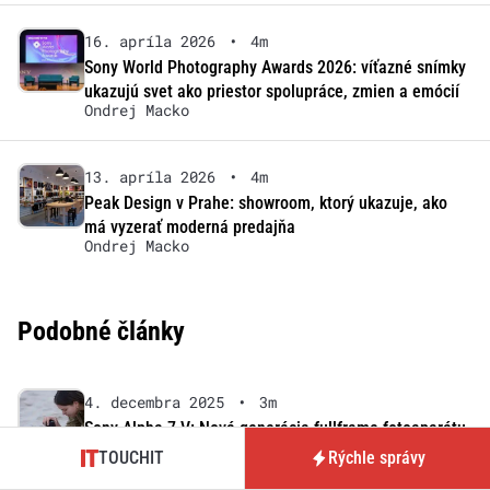
16. apríla 2026
•
4m
Sony World Photography Awards 2026: víťazné snímky
ukazujú svet ako priestor spolupráce, zmien a emócií
Ondrej Macko
13. apríla 2026
•
4m
Peak Design v Prahe: showroom, ktorý ukazuje, ako
má vyzerať moderná predajňa
Ondrej Macko
Podobné články
4. decembra 2025
•
3m
Sony Alpha 7 V: Nová generácia fullframe fotoaparátu
s AI, ktorá mení spôsob fotografovania
TOUCHIT
Rýchle správy
Ondrej Macko