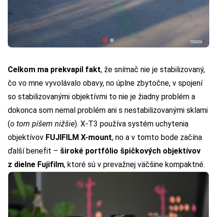
Celkom ma prekvapil fakt
, že snímač nie je stabilizovaný,
čo vo mne vyvolávalo obavy, no úplne zbytočne, v spojení
so stabilizovanými objektívmi to nie je žiadny problém a
dokonca som nemal problém ani s nestabilizovanými sklami
(
o tom píšem nižšie
). X-T3 používa systém uchytenia
objektívov
FUJIFILM X-mount
, no a v tomto bode začína
ďalší benefit –
široké portfólio špičkových objektívov
z dielne Fujifilm
, ktoré sú v prevažnej väčšine kompaktné.