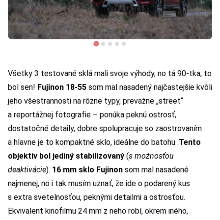
Všetky 3 testované sklá mali svoje výhody, no tá 90-tka, to
bol sen!
Fujinon 18-55
som mal nasadený najčastejšie kvôli
jeho všestrannosti na rôzne typy, prevažne „street“
a reportážnej fotografie – ponúka peknú ostrosť,
dostatočné detaily, dobre spolupracuje so zaostrovaním
a hlavne je to kompaktné sklo, ideálne do batohu .
Tento
objektív bol jediný stabilizovaný
(
s možnosťou
deaktivácie
).
16 mm sklo Fujinon
som mal nasadené
najmenej, no i tak musím uznať, že ide o podarený kus
s extra svetelnosťou, peknými detailmi a ostrosťou.
Ekvivalent kinofilmu 24 mm z neho robí, okrem iného,