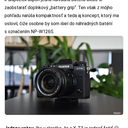
zaobstarať doplnkový „battery grip“. Ten však z môjho
pohľadu narúša kompaktnosť a teda aj koncept, ktorý ma
oslovil, čiže osobne by som išiel do náhradných batérií
s označením NP-W126S.