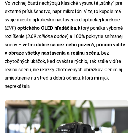
Vo vrchnej časti nechýbajú klasické vysunuté „sánky“ pre
externé príslušenstvo, napr. mikrofón. V tejto kupole má
svoje miesto aj koliesko nastavenia dioptrickej korekcie
(
EVF
)
optického OLED hľadáčika
, ktorý ponúka výborné
rozlíšenie (
3,69 milióna bodov
) a 100% pokrytie snímanej
scény –
veľmi dobre sa cez neho pozerá, pričom vidíte
v obraze všetky nastavenia a reálnu scénu
, bez
zbytočných ukážok, keď cvakáte rýchlo, tak stále vidíte
reálnu scénu, nie ukážky zhotovených obrázkov. Cením aj
umiestnenie na stred a dobrú očnicu, ktorá mi nijak
neprekážala.