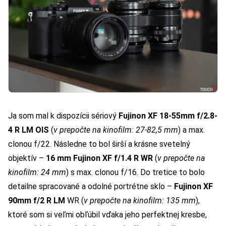
Ja som mal k dispozícii sériový
Fujinon
XF 18-55mm f/2.8-
4 R LM OIS
(
v prepočte na kinofilm: 27-82,5 mm
) a max.
clonou f/22. Následne to bol širší a krásne svetelný
objektív –
16 mm Fujinon XF f/1.4 R WR
(
v prepočte na
kinofilm: 24 mm
) s max. clonou f/16. Do tretice to bolo
detailne spracované a odolné portrétne sklo –
Fujinon XF
90mm f/2 R LM
WR (
v prepočte na kinofilm: 135 mm
),
ktoré som si veľmi obľúbil vďaka jeho perfektnej kresbe,