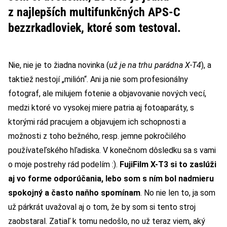
z najlepších multifunkčných APS-C
bezzrkadloviek, ktoré som testoval.
Nie, nie je to žiadna novinka (
už je na trhu parádna X-T4
), a
taktiež nestojí „milión“. Ani ja nie som profesionálny
fotograf, ale milujem fotenie a objavovanie nových vecí,
medzi ktoré vo vysokej miere patria aj fotoaparáty, s
ktorými rád pracujem a objavujem ich schopnosti a
možnosti z toho bežného, resp. jemne pokročilého
používateľského hľadiska. V konečnom dôsledku sa s vami
o moje postrehy rád podelím :).
FujiFilm X-T3 si to zaslúži
aj vo forme odporúčania, lebo som s ním bol nadmieru
spokojný a často naňho spomínam
. No nie len to, ja som
už párkrát uvažoval aj o tom, že by som si tento stroj
zaobstaral. Zatiaľ k tomu nedošlo, no už teraz viem, aký