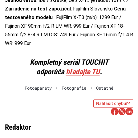
Jednou vetou
: Iba v skratke, že s X-T3 je radosť fotiť 🙂
Zariadenie na test zapožičal
:
FujiFilm Slovensko
Cena
testovaného modelu
: FujiFilm X-T3 (
telo
): 1299 Eur /
Fujinon XF 90mm f/2 R LM WR: 999 Eur / Fujinon XF 18-
55mm f/2.8-4 R LM OIS: 749 Eur / Fujinon XF 16mm f/1.4 R
WR: 999 Eur.
Kompletný seriál TOUCHIT
odporúča
hľadajte TU
.
Fotoaparáty
•
Fotografie
•
Ostatné
Nahlásiť chybu
Redaktor