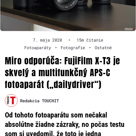
7. mája 2020
•
15m čítanie
Fotoaparáty
•
Fotografie
•
Ostatné
Miro odporúča: FujiFilm X-T3 je
skvelý a multifunkčný APS-C
fotoaparát („dailydriver“)
Redakcia TOUCHIT
Od tohoto fotoaparátu som nečakal
absolútne žiadne zázraky, no počas testu
som si uvedomil, že toto je jedna