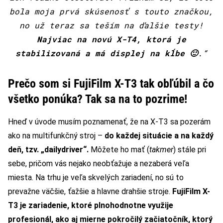
bola moja prvá skúsenosť s touto značkou,
no už teraz sa teším na ďalšie testy!
Najviac na novú X-T4, ktorá je
stabilizovaná a má displej na kĺbe 🙂
.“
Prečo som si FujiFilm X-T3 tak obľúbil a čo
všetko ponúka? Tak sa na to pozrime!
Hneď v úvode musím poznamenať, že na X-T3 sa pozerám
ako na multifunkčný stroj –
do každej situácie a na každý
deň, tzv. „dailydriver“.
Môžete ho mať (
takmer
) stále pri
sebe, pričom vás nejako neobťažuje a nezaberá veľa
miesta. Na trhu je veľa skvelých zariadení, no sú to
prevažne väčšie, ťažšie a hlavne drahšie stroje.
FujiFilm X-
T3 je zariadenie, ktoré plnohodnotne využije
profesionál, ako aj mierne pokročilý začiatočník, ktorý