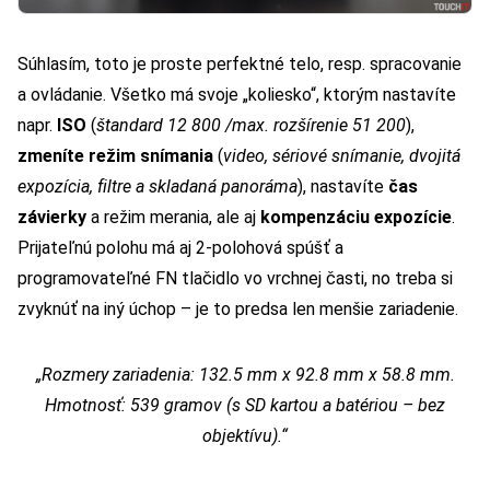
Súhlasím, toto je proste perfektné telo, resp. spracovanie
a ovládanie. Všetko má svoje „koliesko“, ktorým nastavíte
napr.
ISO
(
štandard 12 800 /max. rozšírenie 51 200
),
zmeníte režim snímania
(
video, sériové snímanie, dvojitá
expozícia, filtre a skladaná panoráma
), nastavíte
čas
závierky
a režim merania, ale aj
kompenzáciu expozície
.
Prijateľnú polohu má aj 2-polohová spúšť a
programovateľné FN tlačidlo vo vrchnej časti, no treba si
zvyknúť na iný úchop – je to predsa len menšie zariadenie.
„Rozmery zariadenia: 132.5 mm x 92.8 mm x 58.8 mm.
Hmotnosť: 539 gramov (s SD kartou a batériou – bez
objektívu).“