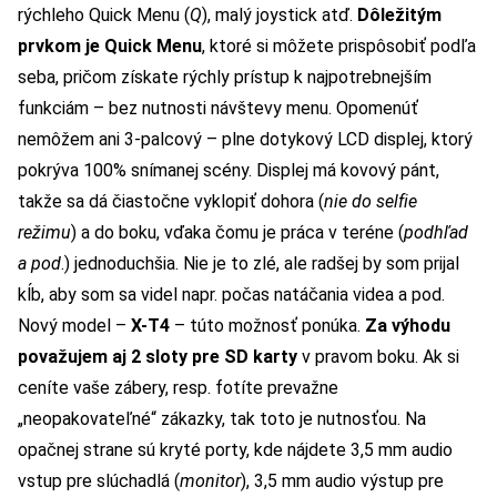
rýchleho Quick Menu (
Q
), malý joystick atď.
Dôležitým
prvkom je Quick Menu
, ktoré si môžete prispôsobiť podľa
seba, pričom získate rýchly prístup k najpotrebnejším
funkciám – bez nutnosti návštevy menu. Opomenúť
nemôžem ani 3-palcový – plne dotykový LCD displej, ktorý
pokrýva 100% snímanej scény. Displej má kovový pánt,
takže sa dá čiastočne vyklopiť dohora (
nie do selfie
režimu
) a do boku, vďaka čomu je práca v teréne (
podhľad
a pod
.) jednoduchšia. Nie je to zlé, ale radšej by som prijal
kĺb, aby som sa videl napr. počas natáčania videa a pod.
Nový model –
X-T4
– túto možnosť ponúka.
Za výhodu
považujem aj 2 sloty pre SD karty
v pravom boku. Ak si
ceníte vaše zábery, resp. fotíte prevažne
„neopakovateľné“ zákazky, tak toto je nutnosťou. Na
opačnej strane sú kryté porty, kde nájdete 3,5 mm audio
vstup pre slúchadlá (
monitor
), 3,5 mm audio výstup pre