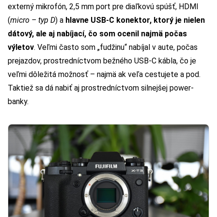
externý mikrofón, 2,5 mm port pre diaľkovú spúšť, HDMI
(
micro – typ D
) a
hlavne USB-C konektor, ktorý je nielen
dátový, ale aj nabíjací, čo som ocenil najmä počas
výletov
. Veľmi často som „fudžinu“ nabíjal v aute, počas
prejazdov, prostredníctvom bežného USB-C kábla, čo je
veľmi dôležitá možnosť – najmä ak veľa cestujete a pod.
Taktiež sa dá nabiť aj prostredníctvom silnejšej power-
banky.