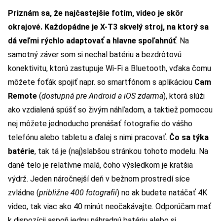
Priznám sa, že najčastejšie fotím, video je skôr
okrajové. Každopádne je X-T3 skvelý stroj, na ktorý sa
dá veľmi rýchlo adaptovať a hlavne spoľahnúť
. Na
samotný záver som si nechal batériu a bezdrôtovú
konektivitu, ktorú zastupuje Wi-Fi a Bluetooth, vďaka čomu
môžete foťák spojiť napr. so smartfónom s aplikáciou
Cam
Remote
(
dostupná pre Android a iOS zdarma
), ktorá slúži
ako vzdialená spúšť so živým náhľadom, a taktiež pomocou
nej môžete jednoducho prenášať fotografie do vášho
telefónu alebo tabletu a ďalej s nimi pracovať.
Čo sa týka
batérie
, tak tá je (naj)slabšou stránkou tohoto modelu. Na
dané telo je relatívne malá, čoho výsledkom je kratšia
výdrž. Jeden náročnejší deň v bežnom prostredí síce
zvládne (
približne 400 fotografií
) no ak budete natáčať 4K
video, tak viac ako 40 minút neočakávajte. Odporúčam mať
k dispozícii aspoň jednu náhradnú batériu alebo si