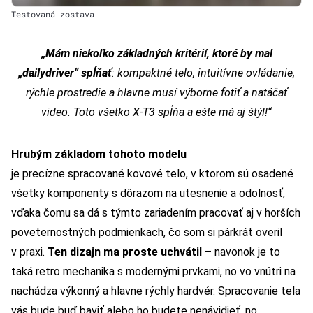
Testovaná zostava
„Mám niekoľko základných kritérií, ktoré by mal
„dailydriver“ spĺňať
: kompaktné telo, intuitívne ovládanie,
rýchle prostredie a hlavne musí výborne fotiť a natáčať
video. Toto všetko X-T3 spĺňa a ešte má aj štýl!“
Hrubým základom tohoto modelu
je precízne spracované kovové telo, v ktorom sú osadené
všetky komponenty s dôrazom na utesnenie a odolnosť,
vďaka čomu sa dá s týmto zariadením pracovať aj v horších
poveternostných podmienkach, čo som si párkrát overil
v praxi.
Ten dizajn ma proste uchvátil
– navonok je to
taká retro mechanika s modernými prvkami, no vo vnútri na
nachádza výkonný a hlavne rýchly hardvér. Spracovanie tela
vás bude buď baviť alebo ho budete nenávidieť, no