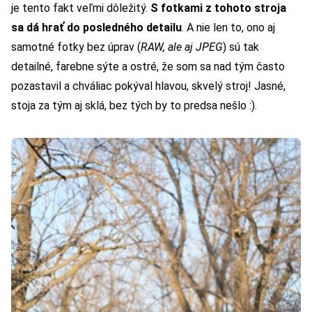
je tento fakt veľmi dôležitý.
S fotkami z tohoto stroja
sa dá hrať do posledného detailu
. A nie len to, ono aj
samotné fotky bez úprav (
RAW, ale aj JPEG
) sú tak
detailné, farebne sýte a ostré, že som sa nad tým často
pozastavil a chváliac pokýval hlavou, skvelý stroj! Jasné,
stoja za tým aj sklá, bez tých by to predsa nešlo :).