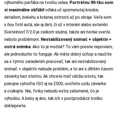
výborného parťáka na tvorbu videa.
Portrétnu 90-tku som
si maximálne obľúbil
vďaka už spomenutej kresbe,
detailom, bokehu a krásnej ostrosti až po okraje. Veľa som
s ňou fotil autá, ale aj deti, či už v interiéri alebo exteriéri.
Svetelnosť f/2.0 je celkom slušná, takže ani horšie svetlo
nebolo problémom.
Nestabilizovaný snímač + objektív =
ostrá snímka
. Ako to je možné? To vám presne nepoviem,
ale jednoducho to funguje. Ak máte dobrý úchop a naučíte
sa s týmto zariadením pracovať, tak ani nestabilizovaný
snímač + objektív nebude problém, a to ani s dlhším časom
závierky bez statívu. Ak chcete mať väčšiu istotu, tak
pokojne vyhoďte ISO aj na 2500, uvoľnite uzdu závierke
a cvakajte. Nie, fotky nebudú extra zašumené, čo je
výhodou. A keby aj áno, tak ich v postprodukcii trošku
doklepnete.