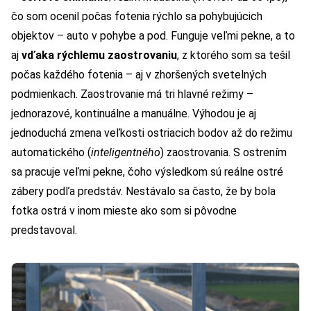
čo som ocenil počas fotenia rýchlo sa pohybujúcich
objektov – auto v pohybe a pod. Funguje veľmi pekne, a to
aj
vďaka rýchlemu zaostrovaniu
, z ktorého som sa tešil
počas každého fotenia – aj v zhoršených svetelných
podmienkach. Zaostrovanie má tri hlavné režimy –
jednorazové, kontinuálne a manuálne. Výhodou je aj
jednoduchá zmena veľkosti ostriacich bodov až do režimu
automatického (
inteligentného
) zaostrovania. S ostrením
sa pracuje veľmi pekne, čoho výsledkom sú reálne ostré
zábery podľa predstáv. Nestávalo sa často, že by bola
fotka ostrá v inom mieste ako som si pôvodne
predstavoval.