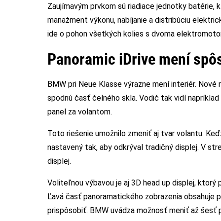
Zaujímavým prvkom sú riadiace jednotky batérie, 
manažment výkonu, nabíjanie a distribúciu elektri
ide o pohon všetkých kolies s dvoma elektromoto
Panoramic iDrive mení spô
BMW pri Neue Klasse výrazne mení interiér. Nové r
spodnú časť čelného skla. Vodič tak vidí napríklad
panel za volantom.
Toto riešenie umožnilo zmeniť aj tvar volantu. Keď
nastavený tak, aby odkrýval tradičný displej. V s
displej.
Voliteľnou výbavou je aj 3D head up displej, ktorý
Ľavá časť panoramatického zobrazenia obsahuje pov
prispôsobiť. BMW uvádza možnosť meniť až šesť p