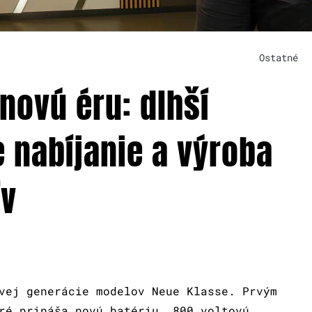
Ostatné
novú éru: dlhší
e nabíjanie a výroba
ív
vej generácie modelov Neue Klasse. Prvým
ré prináša novú batériu, 800 voltovú