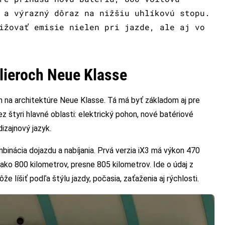
 a výrazný dôraz na nižšiu uhlíkovú stopu.
ižovať emisie nielen pri jazde, ale aj vo
ilieroch Neue Klasse
na architektúre Neue Klasse. Tá má byť základom aj pre
z štyri hlavné oblasti: elektrický pohon, nové batériové
dizajnový jazyk.
binácia dojazdu a nabíjania. Prvá verzia iX3 má výkon 470
ko 800 kilometrov, presne 805 kilometrov. Ide o údaj z
e líšiť podľa štýlu jazdy, počasia, zaťaženia aj rýchlosti.