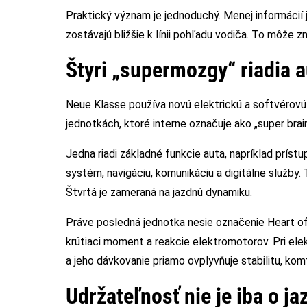
Praktický význam je jednoduchý. Menej informácií 
zostávajú bližšie k línii pohľadu vodiča. To môže 
Štyri „supermozgy“ riadia 
Neue Klasse používa novú elektrickú a softvérovú 
jednotkách, ktoré interne označuje ako „super brain
Jedna riadi základné funkcie auta, napríklad príst
systém, navigáciu, komunikáciu a digitálne služby.
Štvrtá je zameraná na jazdnú dynamiku.
Práve posledná jednotka nesie označenie Heart of J
krútiaci moment a reakcie elektromotorov. Pri ele
a jeho dávkovanie priamo ovplyvňuje stabilitu, komf
Udržateľnosť nie je iba o j