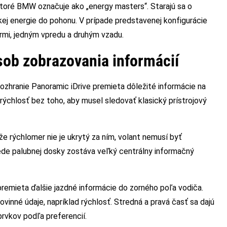
ktoré BMW označuje ako „energy masters“. Starajú sa o
ckej energie do pohonu. V prípade predstavenej konfigurácie
rmi, jedným vpredu a druhým vzadu.
sob zobrazovania informácií
ozhranie Panoramic iDrive premieta dôležité informácie na
 rýchlosť bez toho, aby musel sledovať klasický prístrojový
že rýchlomer nie je ukrytý za ním, volant nemusí byť
trede palubnej dosky zostáva veľký centrálny informačný
 premieta ďalšie jazdné informácie do zorného poľa vodiča.
inné údaje, napríklad rýchlosť. Stredná a pravá časť sa dajú
rvkov podľa preferencií.