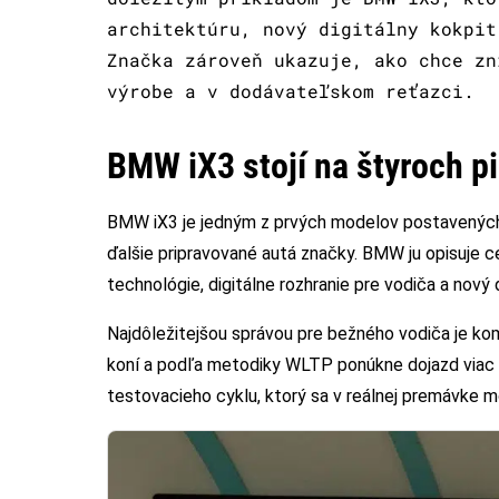
architektúru, nový digitálny kokpit
Značka zároveň ukazuje, ako chce zn
výrobe a v dodávateľskom reťazci.
BMW iX3 stojí na štyroch p
BMW iX3 je jedným z prvých modelov postavených 
ďalšie pripravované autá značky. BMW ju opisuje ce
technológie, digitálne rozhranie pre vodiča a nový 
Najdôležitejšou správou pre bežného vodiča je kom
koní a podľa metodiky WLTP ponúkne dojazd viac a
testovacieho cyklu, ktorý sa v reálnej premávke môž