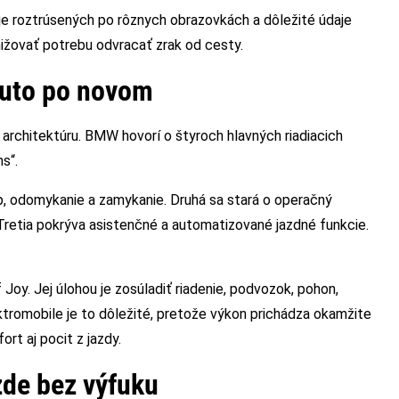
je roztrúsených po rôznych obrazovkách a dôležité údaje
znižovať potrebu odvracať zrak od cesty.
auto po novom
architektúru. BMW hovorí o štyroch hlavných riadiacich
s“.
up, odomykanie a zamykanie. Druhá sa stará o operačný
 Tretia pokrýva asistenčné a automatizované jazdné funkcie.
oy. Jej úlohou je zosúladiť riadenie, podvozok, pohon,
ktromobile je to dôležité, pretože výkon prichádza okamžite
ort aj pocit z jazdy.
azde bez výfuku