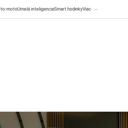
uto-moto
Umelá inteligencia
Smart hodinky
Viac
HLO BY VÁS ZAUJÍMAŤ
lačové správy
5. augusta 2026
•
2m
ADÁVANIA
Hra DOOM beží v ďal
Michal Reiter
Zadajte frázu pre vyhľadanie