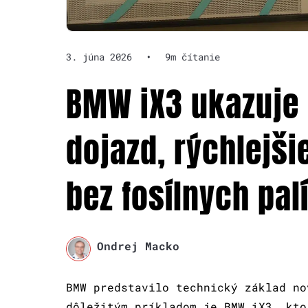
3. júna 2026
•
9m čítanie
BMW iX3 ukazuje 
dojazd, rýchlejši
bez fosílnych pal
Ondrej Macko
BMW predstavilo technický základ no
dôležitým príkladom je BMW iX3, kto