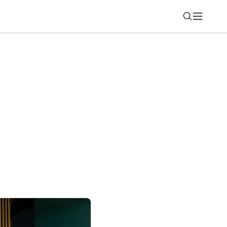
Nájsť
šej aplikácii, toto by ste neuhádli