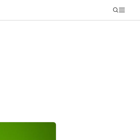
Nájsť
va na Slovensku pred oficiálnym
ízku cenu a veľkú batériu