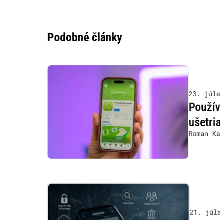
Podobné články
23. júla
Použív
ušetri
Roman Ka
21. júl