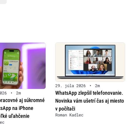
29. júla 2026
•
2m
WhatsApp zlepšil telefonovanie.
026
•
2m
pracovné aj súkromné
Novinka vám ušetrí čas aj miesto
tsApp na iPhone
v počítači
Roman Kadlec
eľké uľahčenie
ec