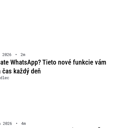
 2026
•
2m
ate WhatsApp? Tieto nové funkcie vám
a čas každý deň
dlec
a 2026
•
4m