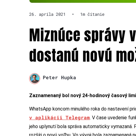
26. apríla 2021
•
1m čítanie
Miznúce správy 
dostanú novú mo
Peter Hupka
Zaznamenaný bol nový 24-hodinový časový limi
WhatsApp koncom minulého roka do nastavení prida
v aplikácii Telegram
. V čase uvedenie fun
jeho uplynutí bola správa automaticky vymazaná. 
rozšíri o novú voľbu. Vo vývoji bola zaznamenaná 