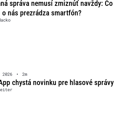
ná správa nemusí zmiznúť navždy: Čo
 o nás prezrádza smartfón?
Macko
 2026
•
2m
pp chystá novinku pre hlasové správy
eiter