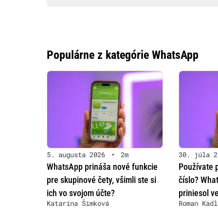
Populárne z kategórie WhatsApp
5. augusta 2026
•
2m
30. júla 2
WhatsApp prináša nové funkcie
Používate 
pre skupinové čety, všimli ste si
číslo? Wha
ich vo svojom účte?
priniesol v
Katarína Šimková
Roman Kadl