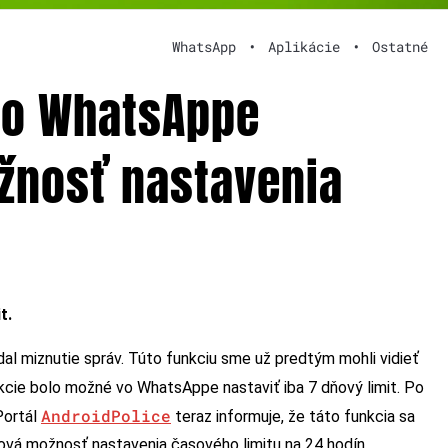
WhatsApp
•
Aplikácie
•
Ostatné
vo WhatsAppe
žnosť nastavenia
t.
l miznutie správ. Túto funkciu sme už predtým mohli vidieť
kcie bolo možné vo WhatsAppe nastaviť iba 7 dňový limit. Po
AndroidPolice
Portál
teraz informuje, že táto funkcia sa
nová možnosť nastavenia časového limitu na 24 hodín.