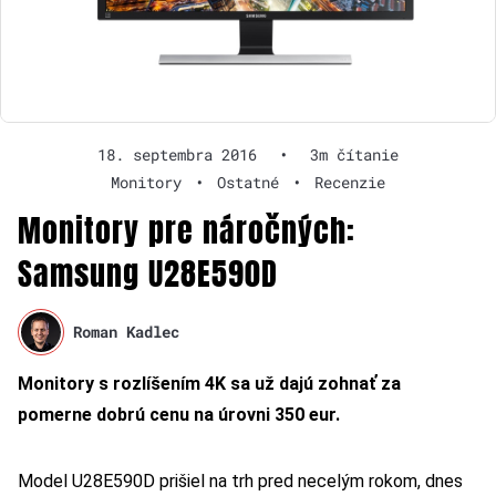
18. septembra 2016
•
3m čítanie
Monitory
•
Ostatné
•
Recenzie
Monitory pre náročných:
Samsung U28E590D
Roman Kadlec
Monitory s rozlíšením 4K sa už dajú zohnať za
pomerne dobrú cenu na úrovni 350 eur.
Model U28E590D prišiel na trh pred necelým rokom, dnes