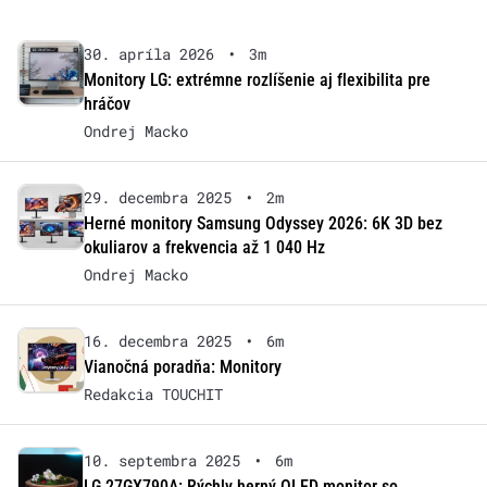
30. apríla 2026
•
3m
Monitory LG: extrémne rozlíšenie aj flexibilita pre
hráčov
Ondrej Macko
29. decembra 2025
•
2m
Herné monitory Samsung Odyssey 2026: 6K 3D bez
okuliarov a frekvencia až 1 040 Hz
Ondrej Macko
16. decembra 2025
•
6m
Vianočná poradňa: Monitory
Redakcia TOUCHIT
10. septembra 2025
•
6m
LG 27GX790A: Rýchly herný OLED monitor so