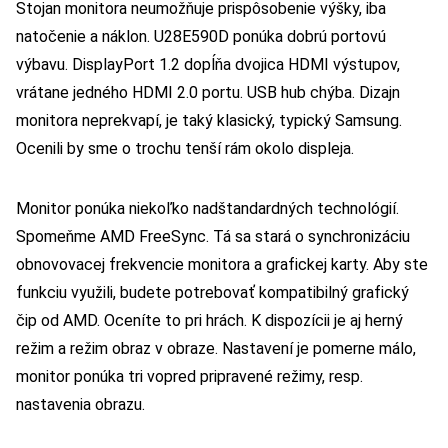
Stojan monitora neumožňuje prispôsobenie výšky, iba
natočenie a náklon. U28E590D ponúka dobrú portovú
výbavu. DisplayPort 1.2 dopĺňa dvojica HDMI výstupov,
vrátane jedného HDMI 2.0 portu. USB hub chýba. Dizajn
monitora neprekvapí, je taký klasický, typický Samsung.
Ocenili by sme o trochu tenší rám okolo displeja.
Monitor ponúka niekoľko nadštandardných technológií.
Spomeňme AMD FreeSync. Tá sa stará o synchronizáciu
obnovovacej frekvencie monitora a grafickej karty. Aby ste
funkciu využili, budete potrebovať kompatibilný grafický
čip od AMD. Oceníte to pri hrách. K dispozícii je aj herný
režim a režim obraz v obraze. Nastavení je pomerne málo,
monitor ponúka tri vopred pripravené režimy, resp.
nastavenia obrazu.