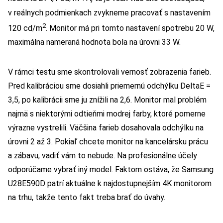
v reálnych podmienkach zvykneme pracovať s nastavením
2
120 cd/m
. Monitor má pri tomto nastavení spotrebu 20 W,
maximálna nameraná hodnota bola na úrovni 33 W.
V rámci testu sme skontrolovali vernosť zobrazenia farieb.
Pred kalibráciou sme dosiahli priemernú odchýlku DeltaE =
3,5, po kalibrácii sme ju znížili na 2,6. Monitor mal problém
najmä s niektorými odtieňmi modrej farby, ktoré pomerne
výrazne vystrelili. Väčšina farieb dosahovala odchýlku na
úrovni 2 až 3. Pokiaľ chcete monitor na kancelársku prácu
a zábavu, vadiť vám to nebude. Na profesionálne účely
odporúčame vybrať iný model. Faktom ostáva, že Samsung
U28E590D patrí aktuálne k najdostupnejším 4K monitorom
na trhu, takže tento fakt treba brať do úvahy.