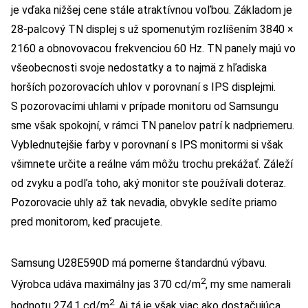
je vďaka nižšej cene stále atraktívnou voľbou. Základom je
28-palcový TN displej s už spomenutým rozlíšením 3840 ×
2160 a obnovovacou frekvenciou 60 Hz. TN panely majú vo
všeobecnosti svoje nedostatky a to najmä z hľadiska
horších pozorovacích uhlov v porovnaní s IPS displejmi.
S pozorovacími uhlami v prípade monitoru od Samsungu
sme však spokojní, v rámci TN panelov patrí k nadpriemeru.
Vyblednutejšie farby v porovnaní s IPS monitormi si však
všimnete určite a reálne vám môžu trochu prekážať. Záleží
od zvyku a podľa toho, aký monitor ste používali doteraz.
Pozorovacie uhly až tak nevadia, obvykle sedíte priamo
pred monitorom, keď pracujete.
Samsung U28E590D má pomerne štandardnú výbavu.
2
Výrobca udáva maximálny jas 370 cd/m
, my sme namerali
2
hodnotu 274,1 cd/m
. Aj tá je však viac ako dostačujúca,