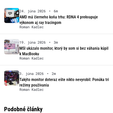
24. júna 2026
•
6m
AMD má čierneho koňa trhu: RDNA 4 prekvapuje
výkonom aj ray tracingom
Roman Kadlec
19. júna 2026
•
3m
MSI ukázalo monitor, ktorý by som si bez váhania kúpil
k MacBooku
Roman Kadlec
3. júna 2026
•
2m
Takýto monitor doteraz ešte nikto nevyrobil: Ponúka tri
režimy používania
Roman Kadlec
Podobné články