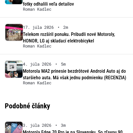
fotky odhalili veľa detailov
Roman Kadlec
17. júla 2026
•
2m
Telekom rozšíril ponuku. Pribudli nové Motoroly,
HONOR, LG aj skladací elektrobicykel
Roman Kadlec
4. júla 2026
•
5m
Motorola MA2 prinesie bezdrôtové Android Auto aj do
staršieho auta. Má však jednu podmienku (RECENZIA)
Roman Kadlec
Podobné články
3. júla 2026
•
3m
Motorola Edge 70 Pro je na Slovensku. So zľavou 90