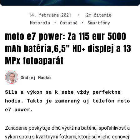
14. februára 2021
•
2m čítanie
Motorola
•
Ostatné
•
Smartfóny
moto e7 power: Za 115 eur 5000
mAh batéria,6,5″ HD+ displej a 13
MPx fotoaparát
Ondrej Macko
Sila a výkon sa k sebe vždy perfektne
hodia. Takto je zameraný aj telefón moto
e7 power.
Zariadenie poskytuje dlhú výdrž na batériu, spoľahlivosť a
výkon spolu s kvalitnými fotkami, ktoré sú v jeho cenovej