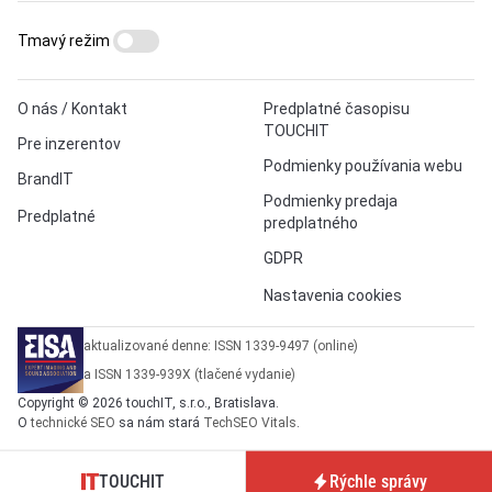
Tmavý režim
O nás / Kontakt
Predplatné časopisu
TOUCHIT
Pre inzerentov
Podmienky používania webu
BrandIT
Podmienky predaja
Predplatné
predplatného
GDPR
Nastavenia cookies
aktualizované denne: ISSN 1339-9497 (online)
a ISSN 1339-939X (tlačené vydanie)
Copyright © 2026 touchIT, s.r.o., Bratislava.
O
technické SEO
sa nám stará
TechSEO Vitals
.
TOUCHIT
Rýchle správy