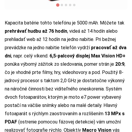
Kapacita batérie tohto telefónu je 5000 mAh. Môžete tak
prehrávať hudbu až 76 hodín
, videá až 14 hodín alebo
prehliadať web až 12 hodín na jedno nabitie. Pri bežnej
prevádzke na jedno nabitie telefón vydrží
pracovať až dva
dni
, napr. celý víkend.
6,5-palcový displej Max Vision HD+
ponúka výborný zážitok zo sledovania, pomer strán je
20:9
,
čo je vhodné prte filmy, hry, videohovory a pod. Použitý 8-
jadrový procesor s taktom 2,0 GHz je dostatočne výkonný
na náročné činnosti bez viditeľného oneskorenia. Systém
dvoch fotoaparátov, ktorým je moto e7 power vybavený
postačí na väčšie snímky alebo na malé detaily. Hlavný
fotoaparát s rýchlym zaostrovaním a rozlíšením
13 MPx s
PDAF
(ostrenie pomocou fázovej detekcie) vám umožní
realizovať fotografie rýchlo. Objektív
Macro Vision
vás