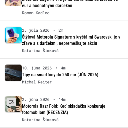
eur a hodnotnými darčekmi
Roman Kadlec
2. júla 2026
•
2m
Štýlová Motorola Signature s kryštálmi Swarovski je v
zľave a s darčekmi, nepremeškajte akciu
Katarína Šimková
10. júna 2026
•
4m
Tipy na smartfóny do 250 eur (JÚN 2026)
Michal Reiter
2. júna 2026
•
14m
Motorola Razr Fold: Keď skladačka konkuruje
fotomobilom (RECENZIA)
Katarína Šimková