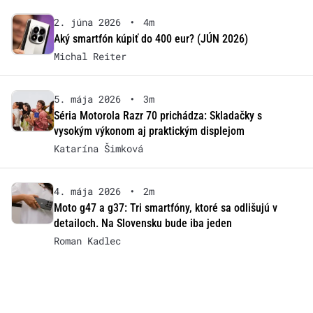
2. júna 2026
•
4m
Aký smartfón kúpiť do 400 eur? (JÚN 2026)
Michal Reiter
5. mája 2026
•
3m
Séria Motorola Razr 70 prichádza: Skladačky s
vysokým výkonom aj praktickým displejom
Katarína Šimková
4. mája 2026
•
2m
Moto g47 a g37: Tri smartfóny, ktoré sa odlišujú v
detailoch. Na Slovensku bude iba jeden
Roman Kadlec