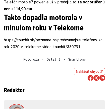
Telefón moto e7 power je už v predaji a to
za odporúčanú
cenu 114,90 eur
.
Takto dopadla motorola v
minulom roku v Telekome
https://touchit.sk/pozname-najpredavanejsie-telefony-za-
rok-2020-v-telekome-video-touchit/330791
Motorola
•
Ostatné
•
Smartfóny
Nahlásiť chybu
Redaktor