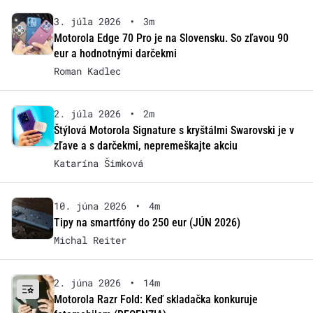
3. júla 2026
•
3m
Motorola Edge 70 Pro je na Slovensku. So zľavou 90
eur a hodnotnými darčekmi
Roman Kadlec
2. júla 2026
•
2m
Štýlová Motorola Signature s kryštálmi Swarovski je v
zľave a s darčekmi, nepremeškajte akciu
Katarína Šimková
10. júna 2026
•
4m
Tipy na smartfóny do 250 eur (JÚN 2026)
Michal Reiter
2. júna 2026
•
14m
Motorola Razr Fold: Keď skladačka konkuruje