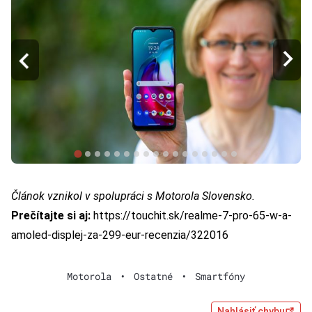
Článok vznikol v spolupráci s Motorola Slovensko.
Prečítajte si aj:
https://touchit.sk/realme-7-pro-65-w-a-
amoled-displej-za-299-eur-recenzia/322016
Motorola
•
Ostatné
•
Smartfóny
Nahlásiť chybu