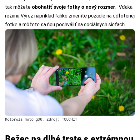
tak môžete
obohatiť svoje fotky o nový rozmer
. Vďaka
režimu Výrez napríklad ľahko zmeníte pozadie na odfotenej
fotke a môžete sa ňou pochváliť na sociálnych sieťach.
Motorola moto g30, Zdroj: TOUCHIT
Bežec na dlhé trate s extrémnou