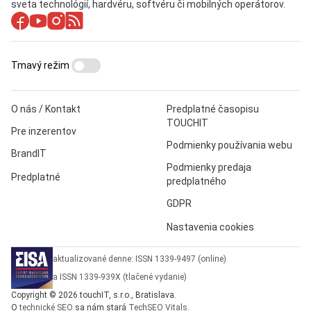
sveta technológií, hardvéru, softvéru či mobilných operátorov.
Tmavý režim
O nás / Kontakt
Predplatné časopisu
TOUCHIT
Pre inzerentov
Podmienky používania webu
BrandIT
Podmienky predaja
Predplatné
predplatného
GDPR
Nastavenia cookies
aktualizované denne: ISSN 1339-9497 (online)
a ISSN 1339-939X (tlačené vydanie)
Copyright © 2026 touchIT, s.r.o., Bratislava.
O
technické SEO
sa nám stará
TechSEO Vitals
.