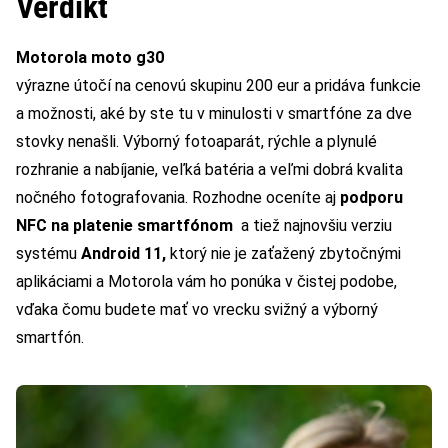
Verdikt
Motorola moto g30
výrazne útočí na cenovú skupinu 200 eur a pridáva funkcie
a možnosti, aké by ste tu v minulosti v smartfóne za dve
stovky nenašli. Výborný fotoaparát, rýchle a plynulé
rozhranie a nabíjanie, veľká batéria a veľmi dobrá kvalita
nočného fotografovania. Rozhodne oceníte aj
podporu
NFC na platenie smartfónom
a tiež najnovšiu verziu
systému
Android 11,
ktorý nie je zaťažený zbytočnými
aplikáciami a Motorola vám ho ponúka v čistej podobe,
vďaka čomu budete mať vo vrecku svižný a výborný
smartfón.