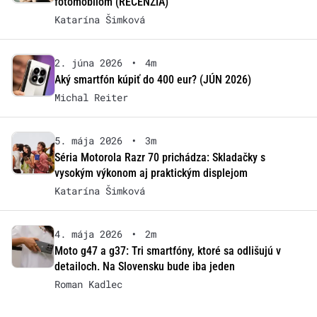
fotomobilom (RECENZIA)
Katarína Šimková
2. júna 2026
•
4m
Aký smartfón kúpiť do 400 eur? (JÚN 2026)
Michal Reiter
5. mája 2026
•
3m
Séria Motorola Razr 70 prichádza: Skladačky s
vysokým výkonom aj praktickým displejom
Katarína Šimková
4. mája 2026
•
2m
Moto g47 a g37: Tri smartfóny, ktoré sa odlišujú v
detailoch. Na Slovensku bude iba jeden
Roman Kadlec