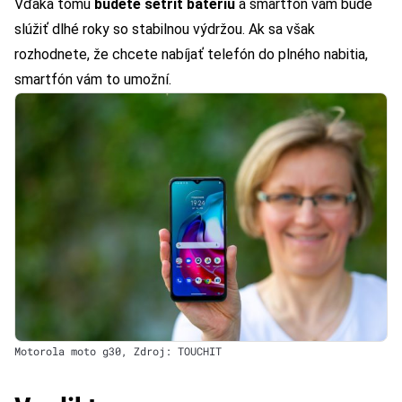
Vďaka tomu
budete šetriť batériu
a smartfón vám bude
slúžiť dlhé roky so stabilnou výdržou. Ak sa však
rozhodnete, že chcete nabíjať telefón do plného nabitia,
smartfón vám to umožní.
Motorola moto g30, Zdroj: TOUCHIT