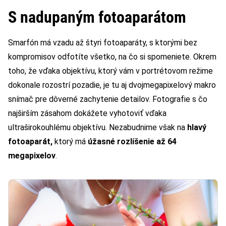
S nadupaným fotoaparátom
Smarfón má vzadu až štyri fotoaparáty, s ktorými bez
kompromisov odfotíte všetko, na čo si spomeniete. Okrem
toho, že vďaka objektívu, ktorý vám v portrétovom režime
dokonale rozostrí pozadie, je tu aj dvojmegapixelový makro
snímač pre dôverné zachytenie detailov. Fotografie s čo
najširším zásahom dokážete vyhotoviť vďaka
ultraširokouhlému objektívu. Nezabudnime však na
hlavý
fotoaparát,
ktorý má
úžasné rozlíšenie až 64
megapixelov
.