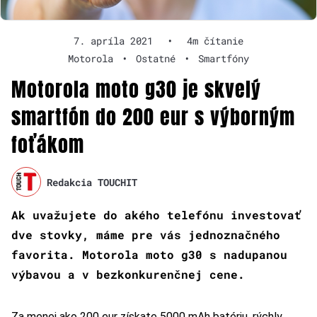
7. apríla 2021
•
4m čítanie
Motorola
•
Ostatné
•
Smartfóny
Motorola moto g30 je skvelý
smartfón do 200 eur s výborným
foťákom
Redakcia TOUCHIT
Ak uvažujete do akého telefónu investovať
dve stovky, máme pre vás jednoznačného
favorita. Motorola moto g30 s nadupanou
výbavou a v bezkonkurenčnej cene.
Za menej ako 200 eur získate 5000 mAh batériu, rýchly