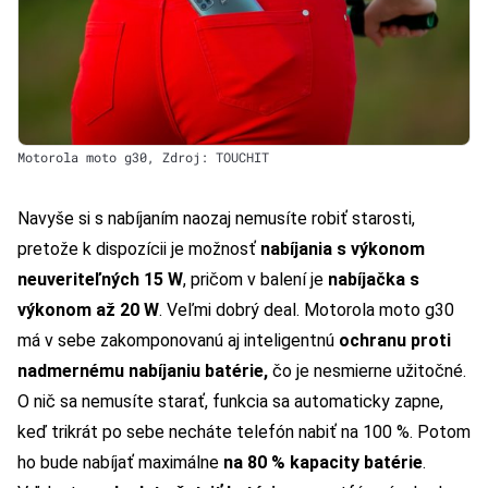
Motorola moto g30, Zdroj: TOUCHIT
Navyše si s nabíjaním naozaj nemusíte robiť starosti,
pretože k dispozícii je možnosť
nabíjania s výkonom
neuveriteľných 15 W
, pričom v balení je
nabíjačka s
výkonom až 20 W
. Veľmi dobrý deal. Motorola moto g30
má v sebe zakomponovanú aj inteligentnú
ochranu proti
nadmernému nabíjaniu batérie,
čo je nesmierne užitočné.
O nič sa nemusíte starať, funkcia sa automaticky zapne,
keď trikrát po sebe necháte telefón nabiť na 100 %. Potom
ho bude nabíjať maximálne
na 80 % kapacity batérie
.