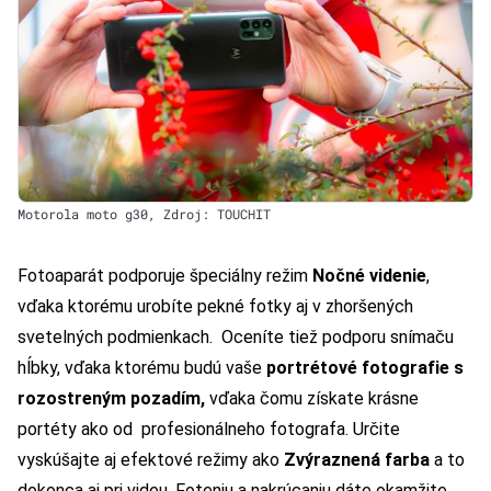
Motorola moto g30, Zdroj: TOUCHIT
Fotoaparát podporuje špeciálny režim
Nočné videnie
,
vďaka ktorému urobíte pekné fotky aj v zhoršených
svetelných podmienkach. Oceníte tiež podporu snímaču
hĺbky, vďaka ktorému budú vaše
portrétové fotografie s
rozostreným pozadím,
vďaka čomu získate krásne
portéty ako od profesionálneho fotografa. Určite
vyskúšajte aj efektové režimy ako
Zvýraznená farba
a to
dokonca aj pri videu. Foteniu a nakrúcaniu dáte okamžite