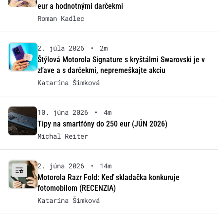
eur a hodnotnými darčekmi
Roman Kadlec
2. júla 2026
•
2m
Štýlová Motorola Signature s kryštálmi Swarovski je v
zľave a s darčekmi, nepremeškajte akciu
Katarína Šimková
10. júna 2026
•
4m
Tipy na smartfóny do 250 eur (JÚN 2026)
Michal Reiter
2. júna 2026
•
14m
Motorola Razr Fold: Keď skladačka konkuruje
fotomobilom (RECENZIA)
Katarína Šimková