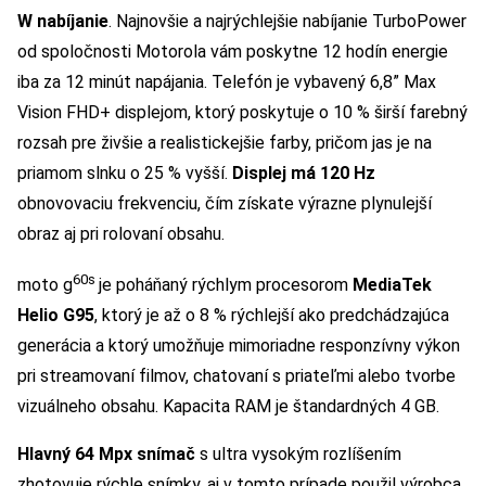
W nabíjanie
. Najnovšie a najrýchlejšie nabíjanie TurboPower
od spoločnosti Motorola vám poskytne 12 hodín energie
iba za 12 minút napájania. Telefón je vybavený 6,8” Max
Vision FHD+ displejom, ktorý poskytuje o 10 % širší farebný
rozsah pre živšie a realistickejšie farby, pričom jas je na
priamom slnku o 25 % vyšší.
Displej má 120 Hz
obnovovaciu frekvenciu, čím získate výrazne plynulejší
obraz aj pri rolovaní obsahu.
60s
moto g
je poháňaný rýchlym procesorom
MediaTek
Helio G95
, ktorý je až o 8 % rýchlejší ako predchádzajúca
generácia a ktorý umožňuje mimoriadne responzívny výkon
pri streamovaní filmov, chatovaní s priateľmi alebo tvorbe
vizuálneho obsahu. Kapacita RAM je štandardných 4 GB.
Hlavný 64 Mpx snímač
s ultra vysokým rozlíšením
zhotovuje rýchle snímky, aj v tomto prípade použil výrobca