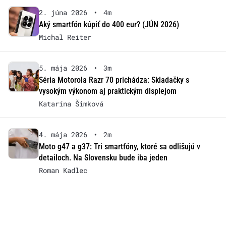
2. júna 2026
•
4m
Aký smartfón kúpiť do 400 eur? (JÚN 2026)
Michal Reiter
5. mája 2026
•
3m
Séria Motorola Razr 70 prichádza: Skladačky s
vysokým výkonom aj praktickým displejom
Katarína Šimková
4. mája 2026
•
2m
Moto g47 a g37: Tri smartfóny, ktoré sa odlišujú v
detailoch. Na Slovensku bude iba jeden
Roman Kadlec