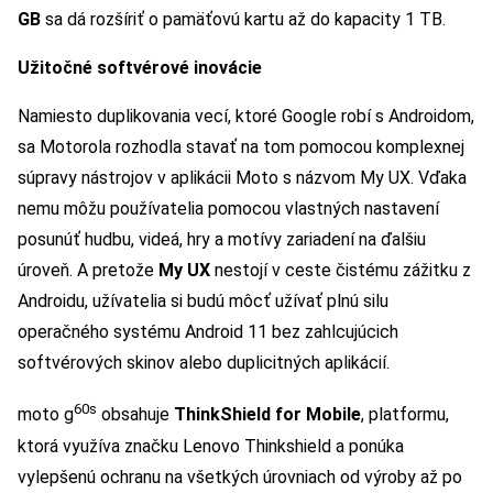
GB
sa dá rozšíriť o pamäťovú kartu až do kapacity 1 TB.
Užitočné softvérové ​​inovácie
Namiesto duplikovania vecí, ktoré Google robí s Androidom,
sa Motorola rozhodla stavať na tom pomocou komplexnej
súpravy nástrojov v aplikácii Moto s názvom My UX. Vďaka
nemu môžu používatelia pomocou vlastných nastavení
posunúť hudbu, videá, hry a motívy zariadení na ďalšiu
úroveň. A pretože
My UX
nestojí v ceste čistému zážitku z
Androidu, užívatelia si budú môcť užívať plnú silu
operačného systému Android 11 bez zahlcujúcich
softvérových skinov alebo duplicitných aplikácií.
60s
moto g
obsahuje
ThinkShield for Mobile
, platformu,
ktorá využíva značku Lenovo Thinkshield a ponúka
vylepšenú ochranu na všetkých úrovniach od výroby až po