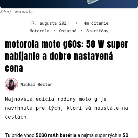
Zdroj: motorola
17. augusta 2021
•
4m čítanie
Motorola
•
Ostatné
•
Smartfóny
motorola moto g60s: 50 W super
nabíjanie a dobre nastavená
cena
Michal Reiter
Najnovšia edícia rodiny moto g je
navrhnutá pre tých, ktorí sú neustále na
cestách.
Tu príde vhod
5000 mAh batéria
a najmä super rýchle
50