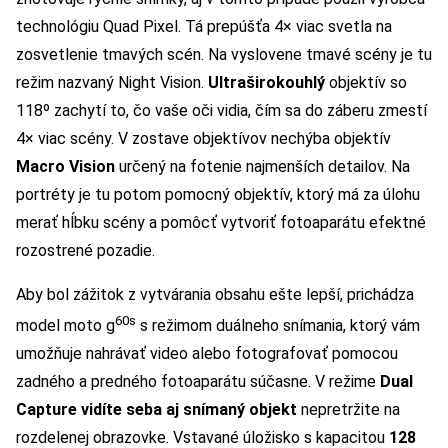
technológiu Quad Pixel. Tá prepúšťa 4× viac svetla na
zosvetlenie tmavých scén. Na vyslovene tmavé scény je tu
režim nazvaný Night Vision.
Ultraširokouhlý
objektív so
118º zachytí to, čo vaše oči vidia, čím sa do záberu zmestí
4× viac scény. V zostave objektívov nechýba objektív
Macro Vision
určený na fotenie najmenších detailov. Na
portréty je tu potom pomocný objektív, ktorý má za úlohu
merať hĺbku scény a pomôcť vytvoriť fotoaparátu efektné
rozostrené pozadie.
Aby bol zážitok z vytvárania obsahu ešte lepší, prichádza
60s
model moto g
s režimom duálneho snímania, ktorý vám
umožňuje nahrávať video alebo fotografovať pomocou
zadného a predného fotoaparátu súčasne. V režime
Dual
Capture vidíte seba aj snímaný objekt
nepretržite na
rozdelenej obrazovke. Vstavané úložisko s kapacitou
128