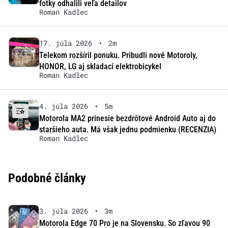
fotky odhalili veľa detailov
Roman Kadlec
17. júla 2026
•
2m
Telekom rozšíril ponuku. Pribudli nové Motoroly,
HONOR, LG aj skladací elektrobicykel
Roman Kadlec
4. júla 2026
•
5m
Motorola MA2 prinesie bezdrôtové Android Auto aj do
staršieho auta. Má však jednu podmienku (RECENZIA)
Roman Kadlec
Podobné články
3. júla 2026
•
3m
Motorola Edge 70 Pro je na Slovensku. So zľavou 90