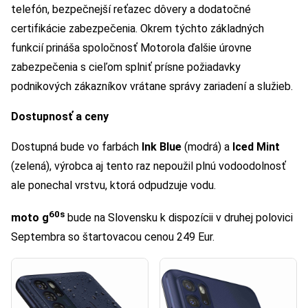
telefón, bezpečnejší reťazec dôvery a dodatočné
certifikácie zabezpečenia. Okrem týchto základných
funkcií prináša spoločnosť Motorola ďalšie úrovne
zabezpečenia s cieľom splniť prísne požiadavky
podnikových zákazníkov vrátane správy zariadení a služieb.
Dostupnosť a ceny
Dostupná bude vo farbách
Ink Blue
(modrá) a
Iced Mint
(zelená), výrobca aj tento raz nepoužil plnú vodoodolnosť
ale ponechal vrstvu, ktorá odpudzuje vodu.
60s
moto g
bude na Slovensku k dispozícii v druhej polovici
Septembra so štartovacou cenou 249 Eur.