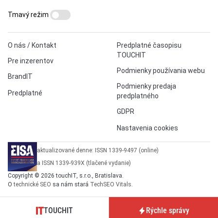
Tmavý režim
O nás / Kontakt
Predplatné časopisu
TOUCHIT
Pre inzerentov
Podmienky používania webu
BrandIT
Podmienky predaja
Predplatné
predplatného
GDPR
Nastavenia cookies
aktualizované denne: ISSN 1339-9497 (online)
a ISSN 1339-939X (tlačené vydanie)
Copyright © 2026 touchIT, s.r.o., Bratislava.
O
technické SEO
sa nám stará
TechSEO Vitals
.
TOUCHIT
Rýchle správy