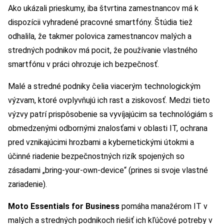
Ako ukázali prieskumy, iba štvrtina zamestnancov má k
dispozícii vyhradené pracovné smartfóny. Štúdia tiež
odhalila, že takmer polovica zamestnancov malých a
stredných podnikov má pocit, že používanie vlastného
smartfónu v práci ohrozuje ich bezpečnosť.
Malé a stredné podniky čelia viacerým technologickým
výzvam, ktoré ovplyvňujú ich rast a ziskovosť. Medzi tieto
výzvy patrí prispôsobenie sa vyvíjajúcim sa technológiám s
obmedzenými odbornými znalosťami v oblasti IT, ochrana
pred vznikajúcimi hrozbami a kybernetickými útokmi a
účinné riadenie bezpečnostných rizík spojených so
zásadami „bring-your-own-device“ (prines si svoje vlastné
zariadenie).
Moto Essentials for Business
pomáha manažérom IT v
malých a stredných podnikoch riešiť ich kľúčové potreby v