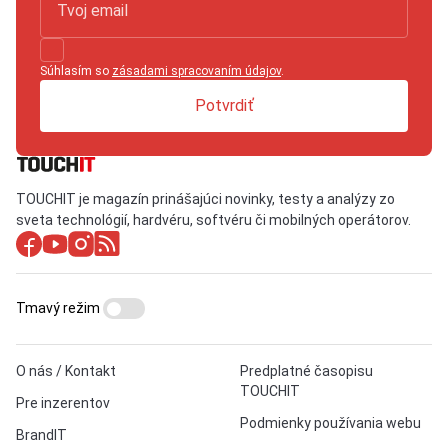
Súhlasím so
zásadami spracovaním údajov
.
Potvrdiť
TOUCHIT je magazín prinášajúci novinky, testy a analýzy zo
sveta technológií, hardvéru, softvéru či mobilných operátorov.
Tmavý režim
O nás / Kontakt
Predplatné časopisu
TOUCHIT
Pre inzerentov
Podmienky používania webu
BrandIT