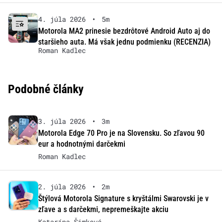
4. júla 2026
•
5m
Motorola MA2 prinesie bezdrôtové Android Auto aj do
staršieho auta. Má však jednu podmienku (RECENZIA)
Roman Kadlec
Podobné články
3. júla 2026
•
3m
Motorola Edge 70 Pro je na Slovensku. So zľavou 90
eur a hodnotnými darčekmi
Roman Kadlec
2. júla 2026
•
2m
Štýlová Motorola Signature s kryštálmi Swarovski je v
zľave a s darčekmi, nepremeškajte akciu
Katarína Šimková