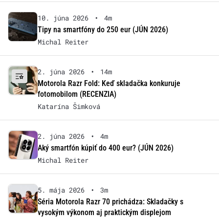
10. júna 2026
•
4m
Tipy na smartfóny do 250 eur (JÚN 2026)
Michal Reiter
2. júna 2026
•
14m
Motorola Razr Fold: Keď skladačka konkuruje
fotomobilom (RECENZIA)
Katarína Šimková
2. júna 2026
•
4m
Aký smartfón kúpiť do 400 eur? (JÚN 2026)
Michal Reiter
5. mája 2026
•
3m
Séria Motorola Razr 70 prichádza: Skladačky s
vysokým výkonom aj praktickým displejom