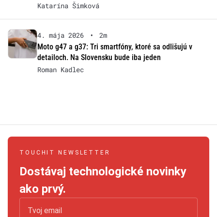
Katarína Šimková
4. mája 2026
•
2m
Moto g47 a g37: Tri smartfóny, ktoré sa odlišujú v
detailoch. Na Slovensku bude iba jeden
Roman Kadlec
TOUCHIT NEWSLETTER
Dostávaj technologické novinky
ako prvý.