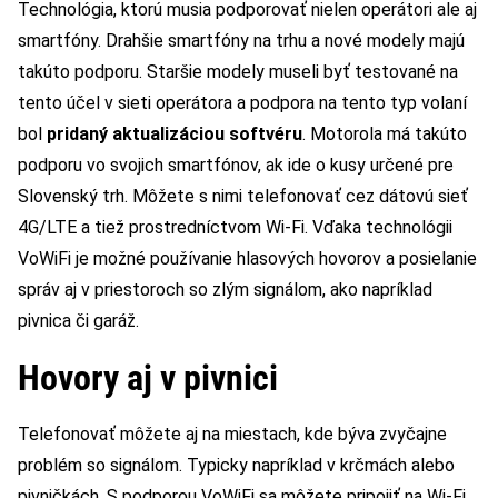
Technológia, ktorú musia podporovať nielen operátori ale aj
smartfóny. Drahšie smartfóny na trhu a nové modely majú
takúto podporu. Staršie modely museli byť testované na
tento účel v sieti operátora a podpora na tento typ volaní
bol
pridaný aktualizáciou softvéru
. Motorola má takúto
podporu vo svojich smartfónov, ak ide o kusy určené pre
Slovenský trh. Môžete s nimi telefonovať cez dátovú sieť
4G/LTE a tiež prostredníctvom Wi-Fi. Vďaka technológii
VoWiFi je možné používanie hlasových hovorov a posielanie
správ aj v priestoroch so zlým signálom, ako napríklad
pivnica či garáž.
Hovory aj v pivnici
Telefonovať môžete aj na miestach, kde býva zvyčajne
problém so signálom. Typicky napríklad v krčmách alebo
pivničkách. S podporou VoWiFi sa môžete pripojiť na Wi-Fi,