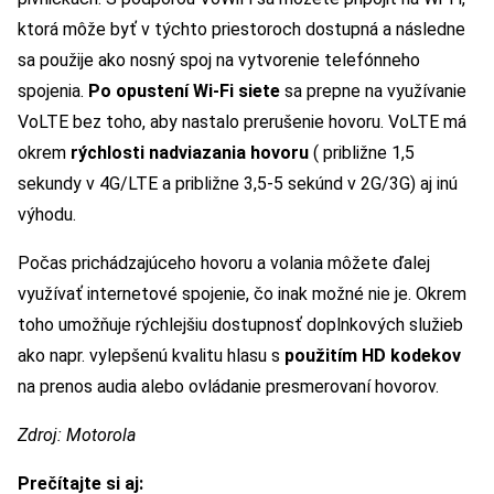
ktorá môže byť v týchto priestoroch dostupná a následne
sa použije ako nosný spoj na vytvorenie telefónneho
spojenia.
Po opustení Wi-Fi siete
sa prepne na využívanie
VoLTE bez toho, aby nastalo prerušenie hovoru. VoLTE má
okrem
rýchlosti nadviazania hovoru
( približne 1,5
sekundy v 4G/LTE a približne 3,5-5 sekúnd v 2G/3G) aj inú
výhodu.
Počas prichádzajúceho hovoru a volania môžete ďalej
využívať internetové spojenie, čo inak možné nie je. Okrem
toho umožňuje rýchlejšiu dostupnosť doplnkových služieb
ako napr. vylepšenú kvalitu hlasu s
použitím HD kodekov
na prenos audia alebo ovládanie presmerovaní hovorov.
Zdroj: Motorola
Prečítajte si aj: