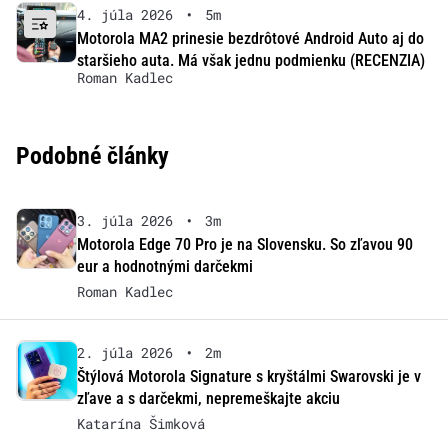
4. júla 2026
•
5m
Motorola MA2 prinesie bezdrôtové Android Auto aj do
staršieho auta. Má však jednu podmienku (RECENZIA)
Roman Kadlec
Podobné články
3. júla 2026
•
3m
Motorola Edge 70 Pro je na Slovensku. So zľavou 90
eur a hodnotnými darčekmi
Roman Kadlec
2. júla 2026
•
2m
Štýlová Motorola Signature s kryštálmi Swarovski je v
zľave a s darčekmi, nepremeškajte akciu
Katarína Šimková