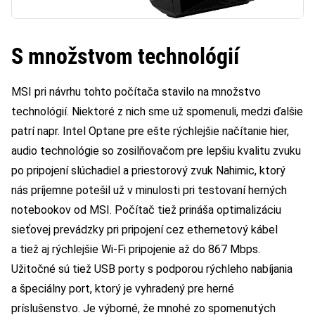
S množstvom technológií
MSI pri návrhu tohto počítača stavilo na množstvo
technológií. Niektoré z nich sme už spomenuli, medzi ďalšie
patrí napr. Intel Optane pre ešte rýchlejšie načítanie hier,
audio technológie so zosilňovačom pre lepšiu kvalitu zvuku
po pripojení slúchadiel a priestorový zvuk Nahimic, ktorý
nás príjemne potešil už v minulosti pri testovaní herných
notebookov od MSI. Počítač tiež prináša optimalizáciu
sieťovej prevádzky pri pripojení cez ethernetový kábel
a tiež aj rýchlejšie Wi-Fi pripojenie až do 867 Mbps.
Užitočné sú tiež USB porty s podporou rýchleho nabíjania
a špeciálny port, ktorý je vyhradený pre herné
príslušenstvo. Je výborné, že mnohé zo spomenutých