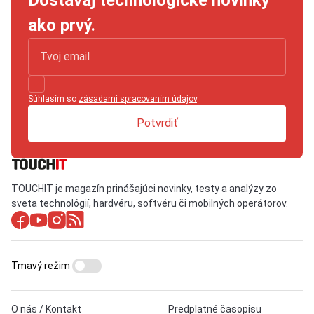
Dostávaj technologické novinky
ako prvý.
Súhlasím so
zásadami spracovaním údajov
.
Potvrdiť
TOUCHIT je magazín prinášajúci novinky, testy a analýzy zo
sveta technológií, hardvéru, softvéru či mobilných operátorov.
Tmavý režim
O nás / Kontakt
Predplatné časopisu