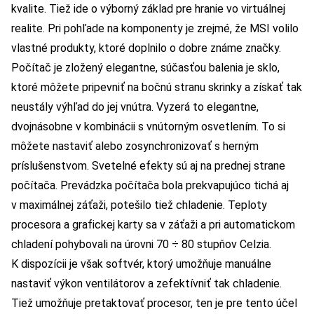
kvalite. Tiež ide o výborný základ pre hranie vo virtuálnej
realite. Pri pohľade na komponenty je zrejmé, že MSI volilo
vlastné produkty, ktoré doplnilo o dobre známe značky.
Počítač je zložený elegantne, súčasťou balenia je sklo,
ktoré môžete pripevniť na bočnú stranu skrinky a získať tak
neustály výhľad do jej vnútra. Vyzerá to elegantne,
dvojnásobne v kombinácii s vnútorným osvetlením. To si
môžete nastaviť alebo zosynchronizovať s herným
príslušenstvom. Svetelné efekty sú aj na prednej strane
počítača. Prevádzka počítača bola prekvapujúco tichá aj
v maximálnej záťaži, potešilo tiež chladenie. Teploty
procesora a grafickej karty sa v záťaži a pri automatickom
chladení pohybovali na úrovni 70 ÷ 80 stupňov Celzia.
K dispozícii je však softvér, ktorý umožňuje manuálne
nastaviť výkon ventilátorov a zefektívniť tak chladenie.
Tiež umožňuje pretaktovať procesor, ten je pre tento účel