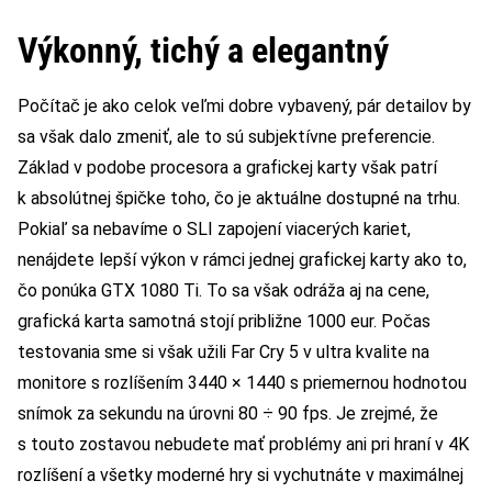
Výkonný, tichý a elegantný
Počítač je ako celok veľmi dobre vybavený, pár detailov by
sa však dalo zmeniť, ale to sú subjektívne preferencie.
Základ v podobe procesora a grafickej karty však patrí
k absolútnej špičke toho, čo je aktuálne dostupné na trhu.
Pokiaľ sa nebavíme o SLI zapojení viacerých kariet,
nenájdete lepší výkon v rámci jednej grafickej karty ako to,
čo ponúka GTX 1080 Ti. To sa však odráža aj na cene,
grafická karta samotná stojí približne 1000 eur. Počas
testovania sme si však užili Far Cry 5 v ultra kvalite na
monitore s rozlíšením 3440 × 1440 s priemernou hodnotou
snímok za sekundu na úrovni 80 ÷ 90 fps. Je zrejmé, že
s touto zostavou nebudete mať problémy ani pri hraní v 4K
rozlíšení a všetky moderné hry si vychutnáte v maximálnej