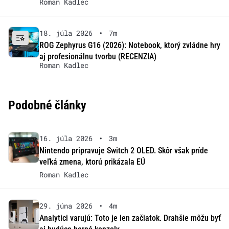
Roman Kadlec
18. júla 2026
•
7m
ROG Zephyrus G16 (2026): Notebook, ktorý zvládne hry
aj profesionálnu tvorbu (RECENZIA)
Roman Kadlec
Podobné články
16. júla 2026
•
3m
Nintendo pripravuje Switch 2 OLED. Skôr však príde
veľká zmena, ktorú prikázala EÚ
Roman Kadlec
29. júna 2026
•
4m
Analytici varujú: Toto je len začiatok. Drahšie môžu byť