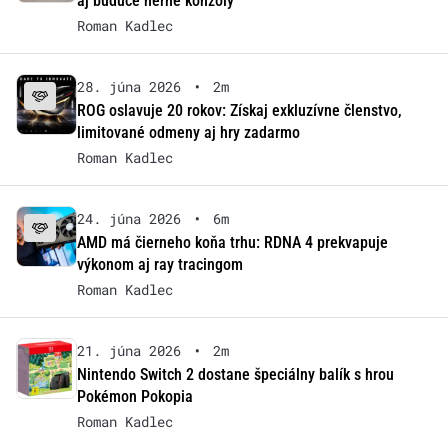
aj budúce herné konzoly
Roman Kadlec
28. júna 2026
•
2m
ROG oslavuje 20 rokov: Získaj exkluzívne členstvo,
limitované odmeny aj hry zadarmo
Roman Kadlec
24. júna 2026
•
6m
AMD má čierneho koňa trhu: RDNA 4 prekvapuje
výkonom aj ray tracingom
Roman Kadlec
21. júna 2026
•
2m
Nintendo Switch 2 dostane špeciálny balík s hrou
Pokémon Pokopia
Roman Kadlec