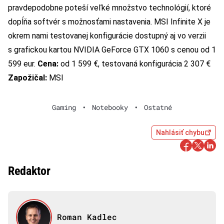
pravdepodobne poteší veľké množstvo technológií, ktoré
dopĺňa softvér s možnosťami nastavenia. MSI Infinite X je
okrem nami testovanej konfigurácie dostupný aj vo verzii
s grafickou kartou NVIDIA GeForce GTX 1060 s cenou od 1
599 eur.
Cena:
od 1 599 €, testovaná konfigurácia 2 307 €
Zapožičal:
MSI
Gaming
•
Notebooky
•
Ostatné
Nahlásiť chybu
Redaktor
Roman Kadlec