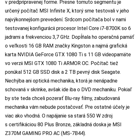
v predpripravenej forme. Presne tomuto segmentu je
určený počítač MSI Infinite X, ktorý sme testovali v jeho
najvýkonnejšom prevedení. Srdcom počítača bol v nami
testovanej konfigurácii procesor Intel Core i7-8700K so 6
jadrami a frekvenciou 3,7 GHz. Dopĺňala ho operačná pamäť
o veľkosti 16 GB RAM značky Kingston a najmä grafická
karta NVIDIA GeForce GTX 1080 Ti s 11 GB videopamäte
vo verzii MSI GTX 1080 Ti ARMOR OC. Počítač tiež
ponúkal 512 GB SSD disk a 2 TB pevný disk Seagate.
Nechýba ani optická mechanika, ktorá je nenápadne
schovaná v skrinke, avšak ide iba o DVD mechaniku. Pokiaľ
by ste teda chceli pozerať Blu-ray filmy, zabudovaná
mechanika vám nebude postačovať. Pre ostatné účely je
viac ako vhodná. O napájanie sa stará 550 W zdroj
s certifikáciou 80 Plus Bronze, základná doska je MSI
Z370M GAMING PRO AC (MS-7B44).