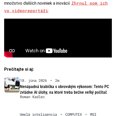
Zhrnul som ich
množstvo ďalších noviniek a inovácií.
vo videoreportáži
:
Prečítajte si aj:
18. júna 2026
•
2m
Nenápadná krabička s obrovským výkonom: Tento PC
zvládne AI úlohy, na ktoré treba bežne veľký počítač
Roman Kadlec
Umelá inteligencia
•
COMPUTEX
•
MSI