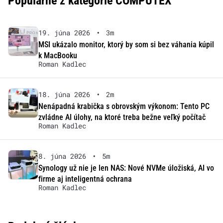
Populárne z kategórie COMPUTEX
19. júna 2026
•
3m
MSI ukázalo monitor, ktorý by som si bez váhania kúpil
k MacBooku
Roman Kadlec
18. júna 2026
•
2m
Nenápadná krabička s obrovským výkonom: Tento PC
zvládne AI úlohy, na ktoré treba bežne veľký počítač
Roman Kadlec
8. júna 2026
•
5m
Synology už nie je len NAS: Nové NVMe úložiská, AI vo
firme aj inteligentná ochrana
Roman Kadlec