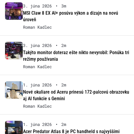
3. júna 2026
•
3m
MSI Claw 8 EX AI+ posúva výkon a dizajn na novú
úroveň
Roman Kadlec
3. júna 2026
•
2m
Takýto monitor doteraz ešte nikto nevyrobil: Ponúka tri
režimy používania
Roman Kadlec
1. júna 2026
•
2m
Nové okuliare od Aceru prinesú 172-palcovú obrazovku
aj AI funkcie s Gemini
Roman Kadlec
1. júna 2026
•
2m
Acer Predator Atlas 8 je PC handheld s najvyššími