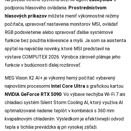
podporou hlasového ovládania.
Prostredníctvom
hlasových príkazov
môžete meniť výkonnostné režimy
počítača, upravovať nastavenia monitorov MSI, ovládať
RGB podsvietenie alebo spravovať ďalšie systémové
funkcie bez použitia klávesnice a myši. Ja som sa asistenta
spýtal na najväčšie novinky, ktoré MSI predstavil na
výstave COMPUTEX 2026. Výrobca zároveň plánuje jeho
funkcie v budúcnosti ďalej rozširovať.
MEG Vision X2 AI+ je výkonný herný počítač vybavený
najnovšími procesormi
Intel Core Ultra
a grafickou kartou
NVIDIA GeForce RTX 5090
. Vo výbave nechýba Wi-Fi 7 ani
chladiaci systém Silent Storm Cooling AI, ktorý využíva AI
optimalizované riadenie teplôt v kombinácii s 360 mm
kvapalinovým chladením. Výsledkom je efektívnejší odvod
tepla a tichšia prevádzka aj pri vysokej záťaži.