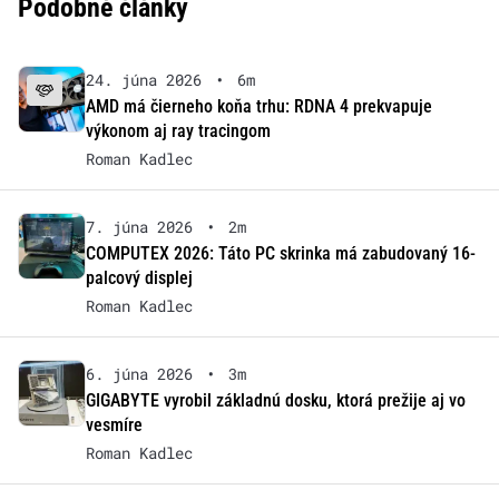
Podobné články
24. júna 2026
•
6m
AMD má čierneho koňa trhu: RDNA 4 prekvapuje
výkonom aj ray tracingom
Roman Kadlec
7. júna 2026
•
2m
COMPUTEX 2026: Táto PC skrinka má zabudovaný 16-
palcový displej
Roman Kadlec
6. júna 2026
•
3m
GIGABYTE vyrobil základnú dosku, ktorá prežije aj vo
vesmíre
Roman Kadlec