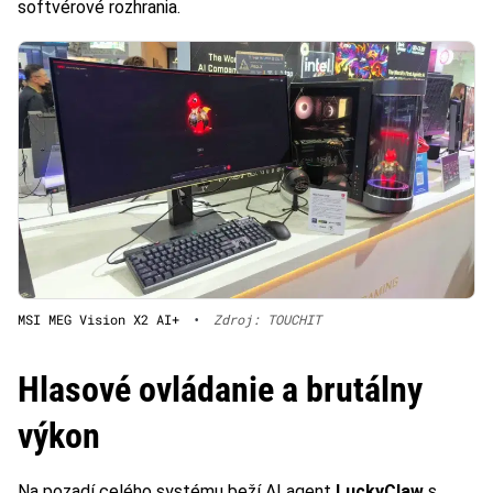
softvérové rozhrania.
MSI MEG Vision X2 AI+
•
Zdroj: TOUCHIT
Hlasové ovládanie a brutálny
výkon
Na pozadí celého systému beží AI agent
LuckyClaw
s