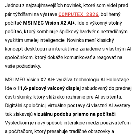
Jednou z najzaujímavejších noviniek, ktoré som videl pred
COMPUTEX 2026
pár týždňami na výstave
, bol herný
počítač
MSI MEG Vision X2 AI+
. Ide o výkonný stolný
počítač, ktorý kombinuje špičkový hardvér s netradičným
využitím umelej inteligencie. Novinka mení klasický
koncept desktopu na interaktívne zariadenie s vlastným AI
spoločníkom, ktorý dokáže komunikovať a reagovať na
vaše požiadavky.
MSI MEG Vision X2 AI+ využíva technológiu AI Holostage.
Ide o
11,6-palcový valcový displej
zabudovaný do prednej
časti skrinky, ktorý slúži ako rozhranie pre AI asistenta.
Digitálni spoločníci, virtuálne postavy či vlastné AI avatary
tak získavajú
vizuálnu podobu priamo na počítači
.
Výsledkom je nový spôsob interakcie medzi používateľom
a počítačom, ktorý presahuje tradičné obrazovky a