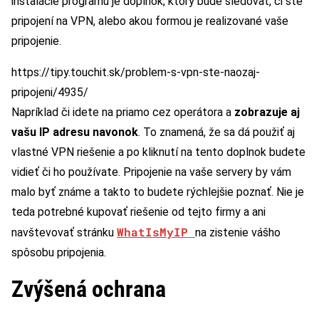
inštalácie programu je doplnok, ktorý bude sledovať, či ste
pripojení na VPN, alebo akou formou je realizované vaše
pripojenie.
https://tipy.touchit.sk/problem-s-vpn-ste-naozaj-
pripojeni/4935/
Napríklad či idete na priamo cez operátora a
zobrazuje aj
vašu IP adresu navonok
. To znamená, že sa dá použiť aj
vlastné VPN riešenie a po kliknutí na tento doplnok budete
vidieť či ho používate. Pripojenie na vaše servery by vám
malo byť známe a takto to budete rýchlejšie poznať. Nie je
teda potrebné kupovať riešenie od tejto firmy a ani
WhatIsMyIP
navštevovať stránku
na zistenie vášho
spôsobu pripojenia.
Zvýšená ochrana