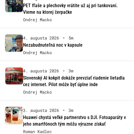
PET fľaše a plechovky vrátite už aj pri tankovaní.
Vieme na ktorej čerpačke
Ondrej Macko
4. augusta 2026
•
5m
Nezabudnuteľná noc v kapsule
Ondrej Macko
4. augusta 2026
•
3m
Slovenský AI kokpit dokáže prevziať riadenie lietadla
cez internet. Pilot môže byť úplne inde
Ondrej Macko
3. augusta 2026
•
3m
Huawei chystá veľké partnerstvo s DJI. Fotoaparáty v
jeho smartfónoch tým môžu výrazne získať
Roman Kadlec