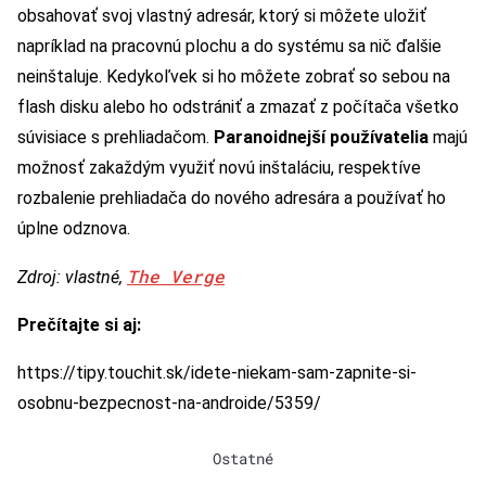
obsahovať svoj vlastný adresár, ktorý si môžete uložiť
napríklad na pracovnú plochu a do systému sa nič ďalšie
neinštaluje. Kedykoľvek si ho môžete zobrať so sebou na
flash disku alebo ho odstrániť a zmazať z počítača všetko
súvisiace s prehliadačom.
Paranoidnejší používatelia
majú
možnosť zakaždým využiť novú inštaláciu, respektíve
rozbalenie prehliadača do nového adresára a používať ho
úplne odznova.
The Verge
Zdroj: vlastné,
Prečítajte si aj:
https://tipy.touchit.sk/idete-niekam-sam-zapnite-si-
osobnu-bezpecnost-na-androide/5359/
Ostatné