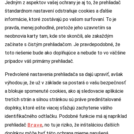
Jedným z aspektov vašej ochrany je aj to, že prehliadač
štandardnom nastavení odstraňuje cookies a ďalšie
informácie, ktoré zostávajú po vašom surfovaní. To je
pravda, menej pohodlné, pretože jeho uzavretím sa
neobnovia karty tam, kde ste skončili, ale zakaždým
začínate s čistým prehliadačom. Je pravdepodobné, že
toto riešenie bude ako doplňujúce a nebude to vo väčšine
prípadov váš primárny prehliadač.
Predvolené nastavenia prehliadača sa dajú upraviť, avšak
výhodou je, že už v základe sa postará o vašu bezpečnosť
a blokuje spomenuté cookies, ako aj sledovacie aplikácie
tretích strán a silnou stránkou sú práve predinštalované
doplnky, ktoré ešte viacej sťažujú zachytenie vášho
identifikačného odtlačku. Podobné funkcie má aj napríklad
Brave
prehliadač
, no tu je riziko, že inštaláciou ďalších
doplnkov môže byť táto ochrana mierne narušená