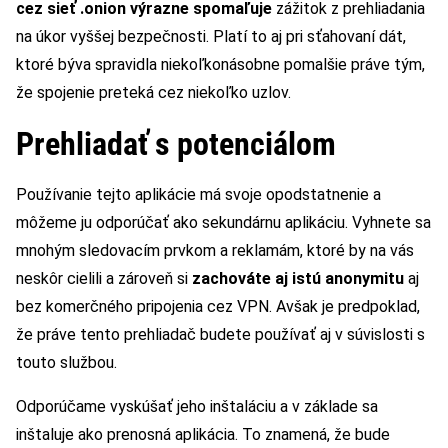
cez sieť .onion výrazne spomaľuje
zážitok z prehliadania
na úkor vyššej bezpečnosti. Platí to aj pri sťahovaní dát,
ktoré býva spravidla niekoľkonásobne pomalšie práve tým,
že spojenie preteká cez niekoľko uzlov.
Prehliadať s potenciálom
Používanie tejto aplikácie má svoje opodstatnenie a
môžeme ju odporúčať ako sekundárnu aplikáciu. Vyhnete sa
mnohým sledovacím prvkom a reklamám, ktoré by na vás
neskôr cielili a zároveň si
zachováte aj istú anonymitu
aj
bez komerčného pripojenia cez VPN. Avšak je predpoklad,
že práve tento prehliadač budete používať aj v súvislosti s
touto službou.
Odporúčame vyskúšať jeho inštaláciu a v základe sa
inštaluje ako prenosná aplikácia. To znamená, že bude