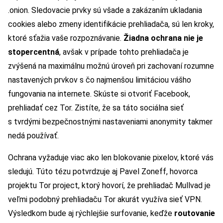
.onion. Sledovacie prvky sú všade a zakázaním ukladania
cookies alebo zmeny identifikácie prehliadača, sú len kroky,
ktoré sťažia vaše rozpoznávanie.
Žiadna ochrana nie je
stopercentná
, avšak v prípade tohto prehliadača je
zvýšená na maximálnu možnú úroveň pri zachovaní rozumne
nastavených prvkov s čo najmenšou limitáciou vášho
fungovania na internete. Skúste si otvoriť Facebook,
prehliadať cez Tor. Zistíte, že sa táto sociálna sieť
s tvrdými bezpečnostnými nastaveniami anonymity takmer
nedá používať.
Ochrana vyžaduje viac ako len blokovanie pixelov, ktoré vás
sledujú. Túto tézu potvrdzuje aj Pavel Zoneff, hovorca
projektu Tor project, ktorý hovorí, že prehliadač Mullvad je
veľmi podobný prehliadaču Tor akurát využíva sieť VPN.
Výsledkom bude aj rýchlejšie surfovanie, keďže
routovanie