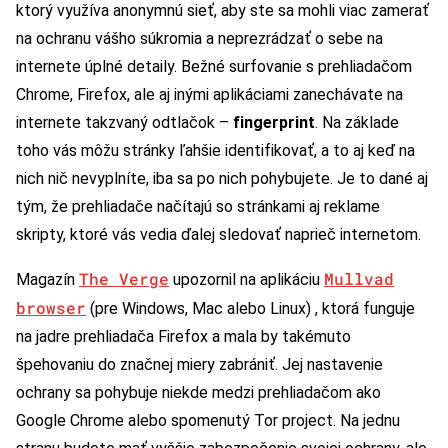
ktorý využíva anonymnú sieť, aby ste sa mohli viac zamerať
na ochranu vášho súkromia a neprezrádzať o sebe na
internete úplné detaily. Bežné surfovanie s prehliadačom
Chrome, Firefox, ale aj inými aplikáciami zanechávate na
internete takzvaný odtlačok –
fingerprint
. Na základe
toho vás môžu stránky ľahšie identifikovať, a to aj keď na
nich nič nevyplníte, iba sa po nich pohybujete. Je to dané aj
tým, že prehliadače načítajú so stránkami aj reklame
skripty, ktoré vás vedia ďalej sledovať naprieč internetom.
The Verge
Mullvad
Magazín
upozornil na aplikáciu
browser
(pre Windows, Mac alebo Linux) , ktorá funguje
na jadre prehliadača Firefox a mala by takémuto
špehovaniu do značnej miery zabrániť. Jej nastavenie
ochrany sa pohybuje niekde medzi prehliadačom ako
Google Chrome alebo spomenutý Tor project. Na jednu