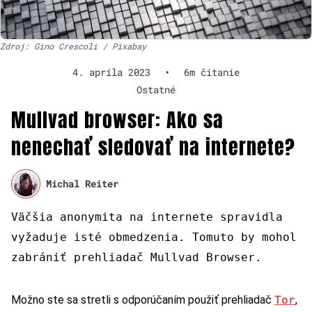
Zdroj: Gino Crescoli / Pixabay
4. apríla 2023
•
6m čítanie
Ostatné
Mullvad browser: Ako sa
nenechať sledovať na internete?
Michal Reiter
Väčšia anonymita na internete spravidla
vyžaduje isté obmedzenia. Tomuto by mohol
zabrániť prehliadač Mullvad Browser.
Tor
Možno ste sa stretli s odporúčaním použiť prehliadač
,