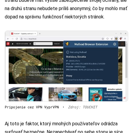
stranu budete mať vyššie zabezpečenie svojej ochrany, ale
na druhú stranu nebudete príliš anonymný, čo by mohlo mať
dopad na správnu funkčnosť niektorých stránok.
Pripojenie cez VPN VyprVPN
•
Zdroj: TOUCHIT
Aj toto je faktor, ktorý mnohých používateľov odrádza
surfovať bezpečne. Nezanechávať po sebe stopy je síce