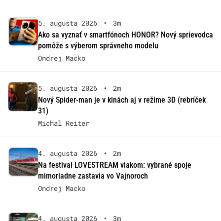
5. augusta 2026
•
3m
Ako sa vyznať v smartfónoch HONOR? Nový sprievodca
pomôže s výberom správneho modelu
Ondrej Macko
5. augusta 2026
•
2m
Nový Spider-man je v kinách aj v režime 3D (rebríček
31)
Michal Reiter
4. augusta 2026
•
2m
Na festival LOVESTREAM vlakom: vybrané spoje
mimoriadne zastavia vo Vajnoroch
Ondrej Macko
4. augusta 2026
•
3m