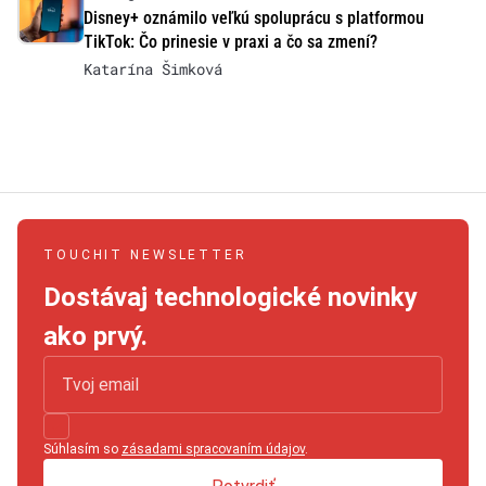
Disney+ oznámilo veľkú spoluprácu s platformou
TikTok: Čo prinesie v praxi a čo sa zmení?
Katarína Šimková
TOUCHIT NEWSLETTER
Dostávaj technologické novinky
ako prvý.
Súhlasím so
zásadami spracovaním údajov
.