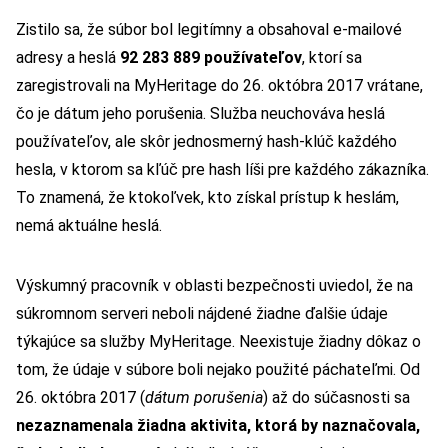
Zistilo sa, že súbor bol legitímny a obsahoval e-mailové
adresy a heslá
92 283 889 používateľov
, ktorí sa
zaregistrovali na MyHeritage do 26. októbra 2017 vrátane,
čo je dátum jeho porušenia.
Služba neuchováva heslá
používateľov, ale skôr jednosmerný hash-klúč každého
hesla, v ktorom sa kľúč pre hash líši pre každého zákazníka.
To znamená, že ktokoľvek, kto získal prístup k heslám,
nemá aktuálne heslá.
Výskumný pracovník v oblasti bezpečnosti uviedol, že na
súkromnom serveri neboli nájdené žiadne ďalšie údaje
týkajúce sa služby MyHeritage. Neexistuje žiadny dôkaz o
tom, že údaje v súbore boli nejako použité páchateľmi. Od
26. októbra 2017 (
dátum porušenia
) až do súčasnosti sa
nezaznamenala žiadna aktivita, ktorá by naznačovala,