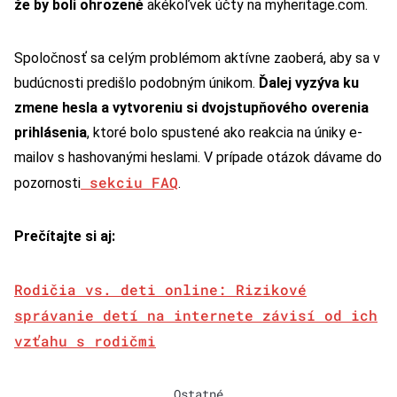
že by boli ohrozené
akékoľvek účty na myheritage.com.
Spoločnosť sa celým problémom aktívne zaoberá, aby sa v
budúcnosti predišlo podobným únikom.
Ďalej vyzýva ku
zmene hesla a vytvoreniu si dvojstupňového overenia
prihlásenia
, ktoré bolo spustené ako reakcia na úniky e-
mailov s hashovanými heslami.
V prípade otázok dávame do
sekciu FAQ
pozornosti
.
Prečítajte si aj:
Rodičia vs. deti online: Rizikové
správanie detí na internete závisí od ich
vzťahu s rodičmi
Ostatné