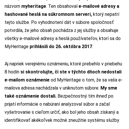
názvom
myheritage
. Ten obsahoval
e-mailové adresy a
hashované heslá na súkromnom serveri,
ktorý nepatrí
tejto službe.
Po vyhodnotení dát v súbore spoločnosť
potvrdila, že jeho obsah pochádza z jej služby a obsahuje
všetky e-mailové adresy a heslá používateľov, ktorí sa do
MyHeritage
prihlásili do 26. októbra 2017
.
Aj napriek verejnému oznámeniu, ktoré prebehlo v priebehu
8 hodín
si skontrolujte, či ste v týchto dňoch nedostali
e-mailom oznámenie
od MyHeritage o tom, že sa vaša e-
mailova adresa nachádzala v uniknutom súbore.
My sme
také oznámenie dostali.
Bezpečnostný tím ihneď po
prijatí informácie o nabúraní analyzoval súbor a začal
vyšetrovanie s cieľom určiť, ako bol jeho obsah získaný a
identifikovať akékoľvek možné zneužitie systému služby.