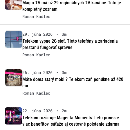
Magio TV má už 29 regionálnych TV kanálov. Toto je
kompletný zoznam
Roman Kadlec
29. júna 2026
•
3m
Telekom vypne 2G sieť. Tieto telefóny a zariadenia
prestanú fungovať správne
Roman Kadlec
26. júna 2026
•
3m
Máte doma starý mobil? Telekom zaň ponúkne až 420
eur
Roman Kadlec
22. júna 2026
•
2m
Telekom rozširuje Magenta Moments: Leto prinesie
viac benefitov, súťaže aj cestovné poistenie zdarma