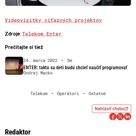
Videovizitky víťazných projektov
Telekom Enter
Zdroje
:
Prečítajte si tiež
24. marca 2022
•
5m
ENTER: takto sa deti budú chcieť naučiť programovať
Ondrej Macko
Telekom
•
Operátori
•
Ostatné
Nahlásiť chybu
Redaktor