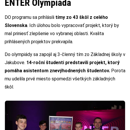
ENTER Olympiáda
DO programu sa prihlásili
tímy zo 43 škôl z celého
Slovenska
. Ich úlohou bolo vypracovať projekt, ktorý by
mal priniesť zlepšenie vo vybranej oblasti. Kvalita
prihlásených projektov prekvapila.
Do olympiády sa zapojil aj 3-členný tím zo Základnej školy v
Jakubove.
14-roční študenti predstavili projekt, ktorý
pomáha asistentom znevýhodnených študentov.
Porota
mu udelila prvé miesto spomedzi všetkých základných
škôl.