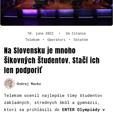
10. júna 2022
•
2m čítanie
Telekom
•
Operátori
•
Ostatné
Na Slovensku je mnoho
šikovných študentov. Stačí ich
len podporiť
Ondrej Macko
Telekom ocenil najlepšie tímy študentov
základných, stredných škôl a gymnázií,
ktorí sa prihlásili do
ENTER Olympiády
v