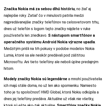
Značka Nokia má za sebou dlhú históriu
, no žiaľ aj
najlepšie roky. Zatiaľ čo v minulosti patrila medzi
najpredávanejšie značky telefónov na celosvetovom trhu,
dnes už telefón s logom tejto značky nájdete v ruke
používateľa len zriedkavo.
S nástupom smartfónov a
operačného systému Android Nokia výrazne upadla
.
Medzitým prišli na trh pokusy v podobe modelov Nokia
Lumia, ktoré sa ale neskôr predávali pod záštitou
Microsoftu. Ani tieto telefóny ale neboli úplne predajným
hitom.
Modely značky Nokia sú legendárne
a mnohí používatelia
ich majú stále doma, no už len ako spomienku. Namiesto
toho je tu spoločnosť HMD Global, ktorá Nokiu odkúpila a
dnes jej telefóny predáva. Aktuálne už však nie všetky,
ktoré sú ešte ako-tak aktuálne.
Smartfóny značky Nokia