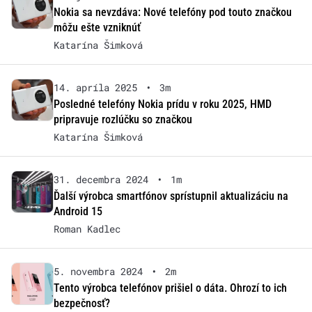
Nokia sa nevzdáva: Nové telefóny pod touto značkou
môžu ešte vzniknúť
Katarína Šimková
14. apríla 2025
•
3m
Posledné telefóny Nokia prídu v roku 2025, HMD
pripravuje rozlúčku so značkou
Katarína Šimková
31. decembra 2024
•
1m
Ďalší výrobca smartfónov sprístupnil aktualizáciu na
Android 15
Roman Kadlec
5. novembra 2024
•
2m
Tento výrobca telefónov prišiel o dáta. Ohrozí to ich
bezpečnosť?