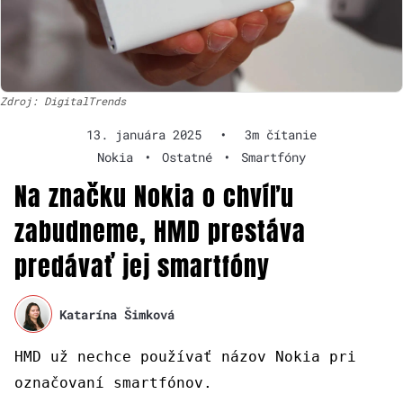
Zdroj: DigitalTrends
13. januára 2025
•
3m čítanie
Nokia
•
Ostatné
•
Smartfóny
Na značku Nokia o chvíľu
zabudneme, HMD prestáva
predávať jej smartfóny
Katarína Šimková
HMD už nechce používať názov Nokia pri
označovaní smartfónov.