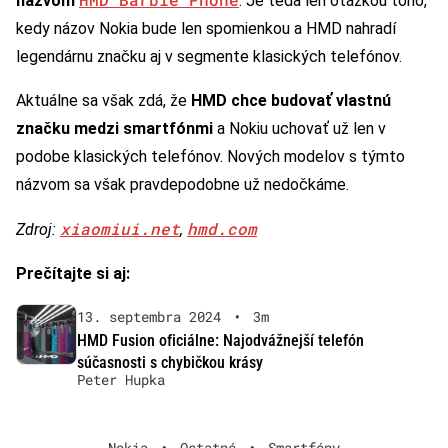
názvom
. Je teda len otázkou toho,
kedy názov Nokia bude len spomienkou a HMD nahradí
legendárnu značku aj v segmente klasických telefónov.
Aktuálne sa však zdá, že
HMD chce budovať vlastnú
značku medzi smartfónmi
a Nokiu uchovať už len v
podobe klasických telefónov. Nových modelov s týmto
názvom sa však pravdepodobne už nedočkáme.
xiaomiui.net
hmd.com
Zdroj:
,
Prečítajte si aj:
13. septembra 2024
•
3m
HMD Fusion oficiálne: Najodvážnejší telefón
súčasnosti s chybičkou krásy
Peter Hupka
Nokia
•
Ostatné
•
Smartfóny