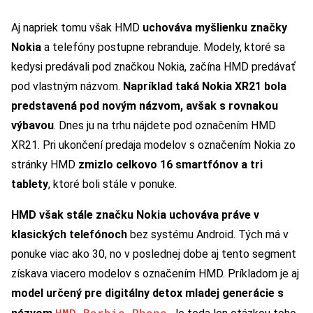
Aj napriek tomu však HMD
uchováva myšlienku značky
Nokia
a telefóny postupne rebranduje. Modely, ktoré sa
kedysi predávali pod značkou Nokia, začína HMD predávať
pod vlastným názvom.
Napríklad taká Nokia XR21 bola
predstavená pod novým názvom, avšak s rovnakou
výbavou
. Dnes ju na trhu nájdete pod označením HMD
XR21. Pri ukončení predaja modelov s označením Nokia zo
stránky HMD
zmizlo celkovo 16 smartfónov a tri
tablety
, ktoré boli stále v ponuke.
HMD však stále značku Nokia uchováva práve v
klasických telefónoch
bez systému Android. Tých má v
ponuke viac ako 30, no v poslednej dobe aj tento segment
získava viacero modelov s označením HMD. Príkladom je aj
model určený pre digitálny detox mladej generácie s
HMD Barbie Phone