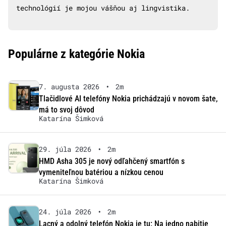
technológií je mojou vášňou aj lingvistika.
Populárne z kategórie Nokia
7. augusta 2026
•
2m
Tlačidlové AI telefóny Nokia prichádzajú v novom šate,
má to svoj dôvod
Katarína Šimková
29. júla 2026
•
2m
HMD Asha 305 je nový odľahčený smartfón s
vymeniteľnou batériou a nízkou cenou
Katarína Šimková
24. júla 2026
•
2m
Lacný a odolný telefón Nokia je tu: Na jedno nabitie