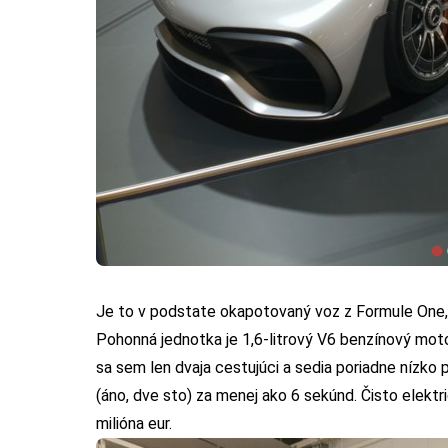
Je to v podstate okapotovaný voz z Formule One, 
Pohonná jednotka
je 1,6-litrový V6 benzínový mot
sa sem len dvaja cestujúci a sedia poriadne nízko 
(áno, dve sto) za menej ako 6 sekúnd. Čisto elektr
milióna eur.