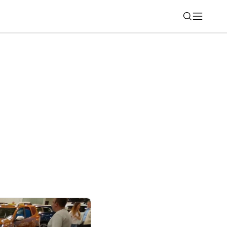
Nájsť
y kartu: Nové balíčky pre volajúcich aj
ľave je Galaxy A17