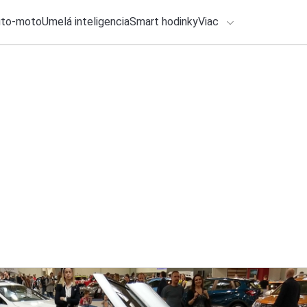
uto-moto
Umelá inteligencia
Smart hodinky
Viac
HLO BY VÁS ZAUJÍMAŤ
lačové správy
31. júla 2026
•
2m
Telekom zlepšil Eas
ADÁVANIA
milovníkov dát, v z
Zadajte frázu pre vyhľadanie
Roman Kadlec