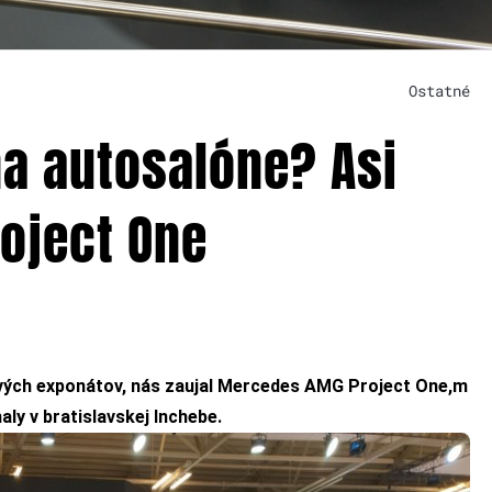
Ostatné
na autosalóne? Asi
oject One
vých exponátov, nás zaujal Mercedes AMG Project One,m
aly v bratislavskej Inchebe.