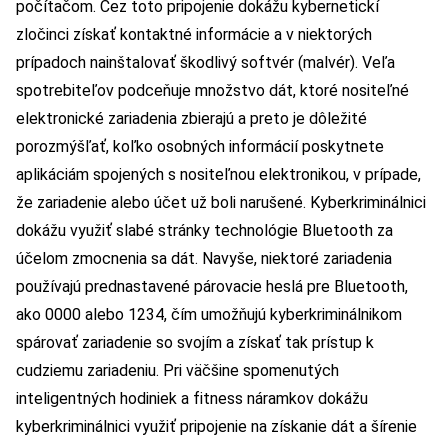
počítačom. Cez toto pripojenie dokážu kybernetickí
zločinci získať kontaktné informácie a v niektorých
prípadoch nainštalovať škodlivý softvér (malvér). Veľa
spotrebiteľov podceňuje množstvo dát, ktoré nositeľné
elektronické zariadenia zbierajú a preto je dôležité
porozmýšľať, koľko osobných informácií poskytnete
aplikáciám spojených s nositeľnou elektronikou, v prípade,
že zariadenie alebo účet už boli narušené. Kyberkriminálnici
dokážu využiť slabé stránky technológie Bluetooth za
účelom zmocnenia sa dát. Navyše, niektoré zariadenia
používajú prednastavené párovacie heslá pre Bluetooth,
ako 0000 alebo 1234, čím umožňujú kyberkriminálnikom
spárovať zariadenie so svojím a získať tak prístup k
cudziemu zariadeniu. Pri väčšine spomenutých
inteligentných hodiniek a fitness náramkov dokážu
kyberkriminálnici využiť pripojenie na získanie dát a šírenie