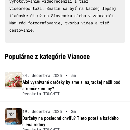
vyhotovovaním videorecenzií a tiež
videoreportáží. Snažím sa byť na každej lepšej
tlačovke či už na Slovensku alebo v zahraničí.
Mám rád fotografovanie, tvorbu videa a tiež
cestovanie.
Populárne z kategórie Vianoce
24. decembra 2025
•
5m
Aké vysnívané darčeky by sme si najradšej našli pod
stromčekom my?
Redakcia TOUCHIT
19. decembra 2025
•
3m
Darčeky na poslednú chvíľu? Tieto potešia každého
člena rodiny
Redakcia TOUCHIT