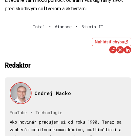
LiveSafe vám môžu pomôcť ochrániť váš digitálny život
pred škodlivým softvérom a aktivitami.
Intel
•
Vianoce
•
Biznis IT
Nahlásiť chybu
Redaktor
Ondrej Macko
•
YouTube
Technológie
Ako novinár pracujem už od roku 1990. Teraz sa
zaoberám mobilnou komunikáciou, multimédiami a