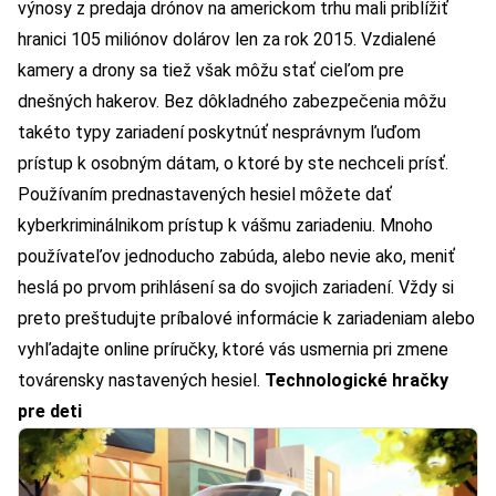
výnosy z predaja drónov na americkom trhu mali priblížiť
hranici 105 miliónov dolárov len za rok 2015. Vzdialené
kamery a drony sa tiež však môžu stať cieľom pre
dnešných hakerov. Bez dôkladného zabezpečenia môžu
takéto typy zariadení poskytnúť nesprávnym ľuďom
prístup k osobným dátam, o ktoré by ste nechceli prísť.
Používaním prednastavených hesiel môžete dať
kyberkriminálnikom prístup k vášmu zariadeniu. Mnoho
používateľov jednoducho zabúda, alebo nevie ako, meniť
heslá po prvom prihlásení sa do svojich zariadení. Vždy si
preto preštudujte príbalové informácie k zariadeniam alebo
vyhľadajte online príručky, ktoré vás usmernia pri zmene
továrensky nastavených hesiel.
Technologické hračky
pre deti