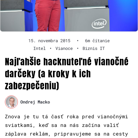
15. novembra 2015
•
6m čítanie
Intel
•
Vianoce
•
Biznis IT
Najľahšie hacknuteľné vianočné
darčeky (a kroky k ich
zabezpečeniu)
Ondrej Macko
Znova je tu tá časť roka pred vianočnými
sviatkami, keď sa na nás začína valiť
záplava reklám, pripravujeme sa na cesty