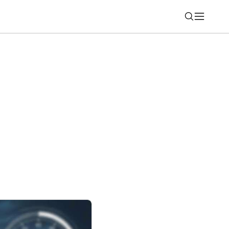
Nájsť
ý počítač s Windows sa dá identifikovať?