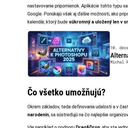
nastavovanie pripomienok. Aplikácie tohto typu sa
Google. Ponúkajú však aj ďalšie možnosti, ako pripo
kalendár, ktorý bude
súkromný a uložený len v 
10. dec
Altern
Michal 
Čo všetko umožňujú?
Okrem základov, teda definovania udalosti a v čas
narodenín
, sa sústreďujú na čo najlepšie organizo
Ide napríklad o podporu
Drag&Drop
, aby ste jed