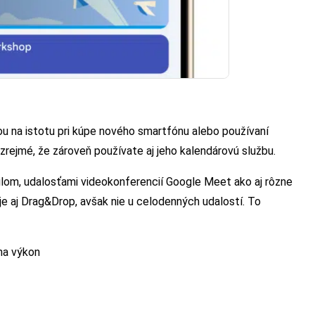
ou na istotu pri kúpe nového smartfónu alebo používaní
zrejmé, že zároveň používate aj jeho kalendárovú službu.
ilom, udalosťami videokonferencií Google Meet ako aj rôzne
e aj Drag&Drop, avšak nie u celodenných udalostí. To
na výkon