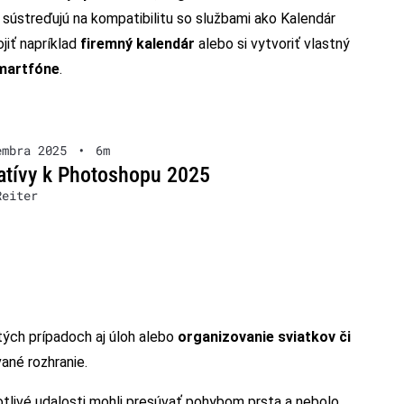
 sústreďujú na kompatibilitu so službami ako Kalendár
jiť napríklad
firemný kalendár
alebo si vytvoriť vlastný
smartfóne
.
embra 2025
•
6m
atívy k Photoshopu 2025
Reiter
tých prípadoch aj úloh alebo
organizovanie sviatkov či
vané rozhranie.
notlivé udalosti mohli presúvať pohybom prsta a nebolo