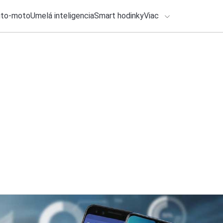
uto-moto
Umelá inteligencia
Smart hodinky
Viac
HLO BY VÁS ZAUJÍMAŤ
lačové správy
29. júla 2026
•
2m
ADÁVANIA
Vedeli ste, že každ
Michal Reiter
Zadajte frázu pre vyhľadanie