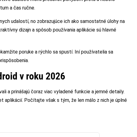
átum a čas ručne.
ych udalostí, no zobrazujúce ich ako samostatné úlohy na
traktívny dizajn a spôsob používania aplikácie sú hlavné
amžite poruke a rýchlo sa spustí. Iní používatelia sa
prispôsobenia.
droid v roku 2026
ali a prinášajú čoraz viac vyladené funkcie a jemné detaily.
 aplikácií. Počítajte však s tým, že len málo z nich je úplné