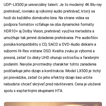
UDP-LX500 je univerzálny talent. Je to moderný 4K Blu-ray
prehrávač, rovnako aj výkonný audio prehrávač, ktorý sa
hodí do každého domáceho kina. Na strane videa sa
podpora formátov vzťahuje na oba dynamické formáty
HDR10+ aj Dolby Vision, prehrávač využíva metadáta a
umožňuje tak jemné doladenie prehrávania. Pre audiofilov
ponúka kompatibilitu s CD, SACD a DVD-Audio diskami a
súbormi Hi-Res vrátane DSD. Kvalita zvuku je výborná a
presná, zatiaľ čo disky UHD ohurujú ostrosťou a farebným
podaním. Navyše prvotriedny charakter tohto zariadenia
podčiarkuje jeho dizajn a konštrukcia. Model LX500 je tichý
pri prevádzke, zatiaľ čo jeho efektný dizajn šasi určite
nebudete chcieť skrývať pred návštevami. Cena je uložené
spolu s exptertnými skupinami HTA.