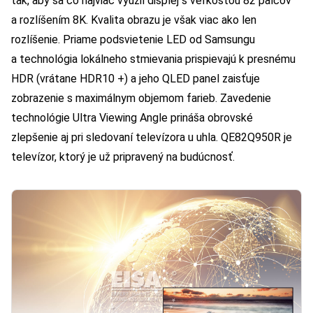
tak, aby sa čo najviac využil displej s veľkosťou 82 palcov
a rozlíšením 8K. Kvalita obrazu je však viac ako len
rozlíšenie. Priame podsvietenie LED od Samsungu
a technológia lokálneho stmievania prispievajú k presnému
HDR (vrátane HDR10 +) a jeho QLED panel zaisťuje
zobrazenie s maximálnym objemom farieb. Zavedenie
technológie Ultra Viewing Angle prináša obrovské
zlepšenie aj pri sledovaní televízora u uhla. QE82Q950R je
televízor, ktorý je už pripravený na budúcnosť.