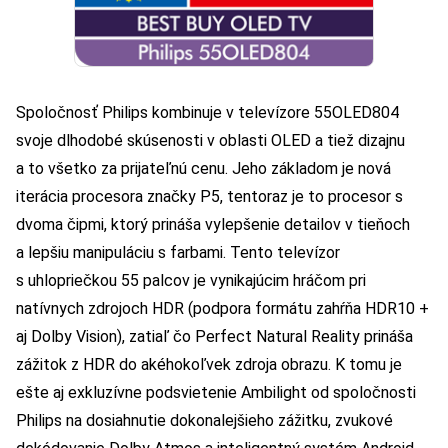
Spoločnosť Philips kombinuje v televízore 55OLED804
svoje dlhodobé skúsenosti v oblasti OLED a tiež dizajnu
a to všetko za prijateľnú cenu. Jeho základom je nová
iterácia procesora značky P5, tentoraz je to procesor s
dvoma čipmi, ktorý prináša vylepšenie detailov v tieňoch
a lepšiu manipuláciu s farbami. Tento televízor
s uhlopriečkou 55 palcov je vynikajúcim hráčom pri
natívnych zdrojoch HDR (podpora formátu zahŕňa HDR10 +
aj Dolby Vision), zatiaľ čo Perfect Natural Reality prináša
zážitok z HDR do akéhokoľvek zdroja obrazu. K tomu je
ešte aj exkluzívne podsvietenie Ambilight od spoločnosti
Philips na dosiahnutie dokonalejšieho zážitku, zvukové