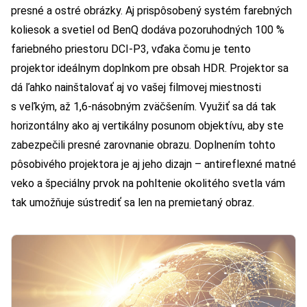
presné a ostré obrázky. Aj prispôsobený systém farebných
koliesok a svetiel od BenQ dodáva pozoruhodných 100 %
fariebného priestoru DCI-P3, vďaka čomu je tento
projektor ideálnym doplnkom pre obsah HDR. Projektor sa
dá ľahko nainštalovať aj vo vašej filmovej miestnosti
s veľkým, až 1,6-násobným zväčšením. Využiť sa dá tak
horizontálny ako aj vertikálny posunom objektívu, aby ste
zabezpečili presné zarovnanie obrazu. Doplnením tohto
pôsobivého projektora je aj jeho dizajn – antireflexné matné
veko a špeciálny prvok na pohltenie okolitého svetla vám
tak umožňuje sústrediť sa len na premietaný obraz.