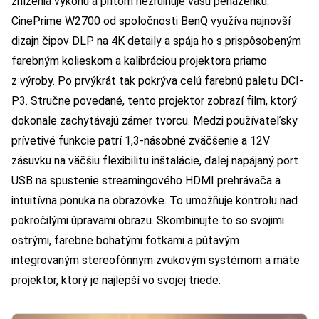
zníženia výkonu a pritom nezruinuje vašu peňaženku.
CinePrime W2700 od spoločnosti BenQ využíva najnovší
dizajn čipov DLP na 4K detaily a spája ho s prispôsobeným
farebným kolieskom a kalibráciou projektora priamo
z výroby. Po prvýkrát tak pokrýva celú farebnú paletu DCI-
P3. Stručne povedané, tento projektor zobrazí film, ktorý
dokonale zachytávajú zámer tvorcu. Medzi používateľsky
prívetivé funkcie patrí 1,3-násobné zväčšenie a 12V
zásuvku na väčšiu flexibilitu inštalácie, ďalej napájaný port
USB na spustenie streamingového HDMI prehrávača a
intuitívna ponuka na obrazovke. To umožňuje kontrolu nad
pokročilými úpravami obrazu. Skombinujte to so svojimi
ostrými, farebne bohatými fotkami a pútavým
integrovaným stereofónnym zvukovým systémom a máte
projektor, ktorý je najlepší vo svojej triede.