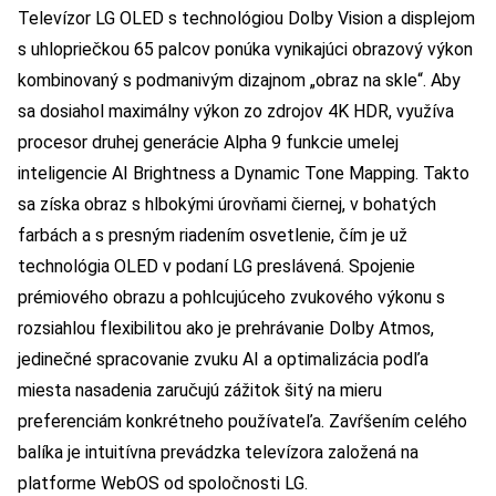
Televízor LG OLED s technológiou Dolby Vision a displejom
s uhlopriečkou 65 palcov ponúka vynikajúci obrazový výkon
kombinovaný s podmanivým dizajnom „obraz na skle“. Aby
sa dosiahol maximálny výkon zo zdrojov 4K HDR, využíva
procesor druhej generácie Alpha 9 funkcie umelej
inteligencie AI Brightness a Dynamic Tone Mapping. Takto
sa získa obraz s hlbokými úrovňami čiernej, v bohatých
farbách a s presným riadením osvetlenie, čím je už
technológia OLED v podaní LG preslávená. Spojenie
prémiového obrazu a pohlcujúceho zvukového výkonu s
rozsiahlou flexibilitou ako je prehrávanie Dolby Atmos,
jedinečné spracovanie zvuku AI a optimalizácia podľa
miesta nasadenia zaručujú zážitok šitý na mieru
preferenciám konkrétneho používateľa. Zavŕšením celého
balíka je intuitívna prevádzka televízora založená na
platforme WebOS od spoločnosti LG.