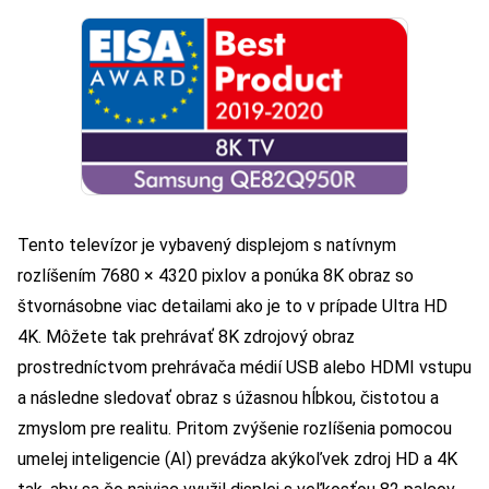
Tento televízor je vybavený displejom s natívnym
rozlíšením 7680 × 4320 pixlov a ponúka 8K obraz so
štvornásobne viac detailami ako je to v prípade Ultra HD
4K. Môžete tak prehrávať 8K zdrojový obraz
prostredníctvom prehrávača médií USB alebo HDMI vstupu
a následne sledovať obraz s úžasnou hĺbkou, čistotou a
zmyslom pre realitu. Pritom zvýšenie rozlíšenia pomocou
umelej inteligencie (AI) prevádza akýkoľvek zdroj HD a 4K