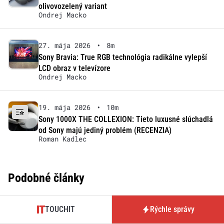
olivovozelený variant
Ondrej Macko
27. mája 2026
•
8m
Sony Bravia: True RGB technológia radikálne vylepší
LCD obraz v televízore
Ondrej Macko
19. mája 2026
•
10m
Sony 1000X THE COLLEXION: Tieto luxusné slúchadlá
od Sony majú jediný problém (RECENZIA)
Roman Kadlec
Podobné články
TOUCHIT
Rýchle správy
8. júla 2026
•
3m
Letný Canon Cashback: Nakúpte fotoaparáty a