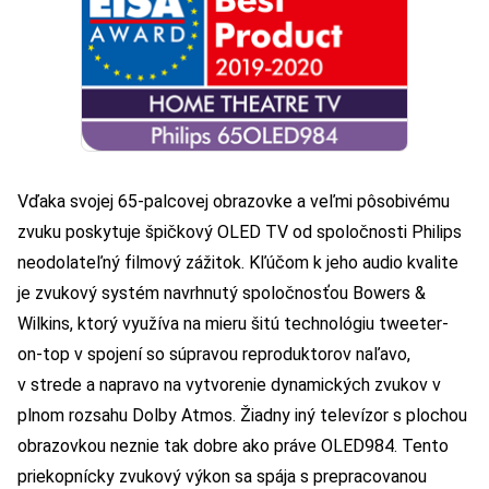
Vďaka svojej 65-palcovej obrazovke a veľmi pôsobivému
zvuku poskytuje špičkový OLED TV od spoločnosti Philips
neodolateľný filmový zážitok. Kľúčom k jeho audio kvalite
je zvukový systém navrhnutý spoločnosťou Bowers &
Wilkins, ktorý využíva na mieru šitú technológiu tweeter-
on-top v spojení so súpravou reproduktorov naľavo,
v strede a napravo na vytvorenie dynamických zvukov v
plnom rozsahu Dolby Atmos. Žiadny iný televízor s plochou
obrazovkou neznie tak dobre ako práve OLED984. Tento
priekopnícky zvukový výkon sa spája s prepracovanou