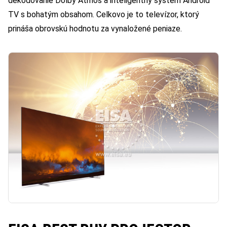
dekódovanie Dolby Atmos a inteligentný systém Android
TV s bohatým obsahom. Celkovo je to televízor, ktorý
prináša obrovskú hodnotu za vynaložené peniaze.