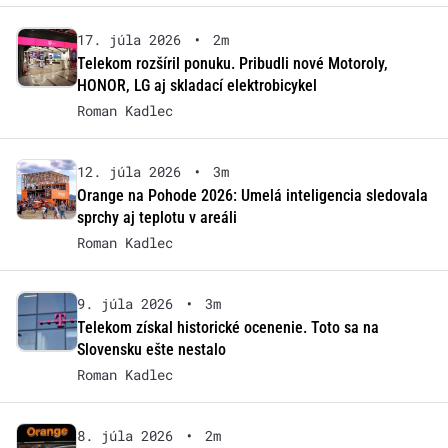
17. júla 2026
•
2m
Telekom rozšíril ponuku. Pribudli nové Motoroly,
HONOR, LG aj skladací elektrobicykel
Roman Kadlec
12. júla 2026
•
3m
Orange na Pohode 2026: Umelá inteligencia sledovala
sprchy aj teplotu v areáli
Roman Kadlec
9. júla 2026
•
3m
Telekom získal historické ocenenie. Toto sa na
Slovensku ešte nestalo
Roman Kadlec
8. júla 2026
•
2m