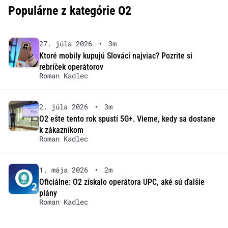
Populárne z kategórie O2
27. júla 2026
•
3m
Ktoré mobily kupujú Slováci najviac? Pozrite si
rebríček operátorov
Roman Kadlec
2. júla 2026
•
3m
O2 ešte tento rok spustí 5G+. Vieme, kedy sa dostane
k zákazníkom
Roman Kadlec
1. mája 2026
•
2m
Oficiálne: O2 získalo operátora UPC, aké sú ďalšie
plány
Roman Kadlec