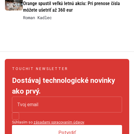
Orange spustil veľkú letnú akciu: Pri prenose čísla
môžete ušetriť až 360 eur
Roman Kadlec
TOUCHIT NEWSLETTER
Dostávaj technologické novinky
ako prvý.
Súhlasím so
zásadami spracovaním údajov
.
Potvrdiť