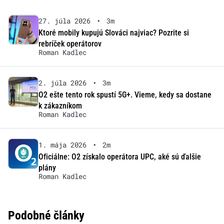
27. júla 2026
•
3m
Ktoré mobily kupujú Slováci najviac? Pozrite si
rebríček operátorov
Roman Kadlec
2. júla 2026
•
3m
O2 ešte tento rok spustí 5G+. Vieme, kedy sa dostane
k zákazníkom
Roman Kadlec
1. mája 2026
•
2m
Oficiálne: O2 získalo operátora UPC, aké sú ďalšie
plány
Roman Kadlec
Podobné články