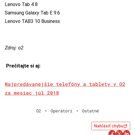
Lenovo Tab 4 8
Samsung Galaxy Tab E 9.6
Lenovo TAB3 10 Business
Zdroj: o2
Prečítajte si aj:
Najpredávanejšie telefóny a tablety v O2
za mesiac júl 2018
O2
•
Operátori
•
Ostatné
Nahlásiť chybu