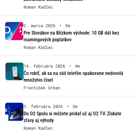
Roman Kadlec
2. marca 2026
•
3m
Pre Slovákov na Blízkom východe: 10 GB dát bez
roamingových poplatkov
Roman Kadlec
14. februára 2026
•
4m
Čo robiť, ak sa na váš telefón opakovane nedovolá
množstvo čísel
František Urban
3. februára 2026
•
3m
Do O2 Spolu si môžete pridať už aj O2 TV. Získate
zľavy aj výhody
Roman Kadlec