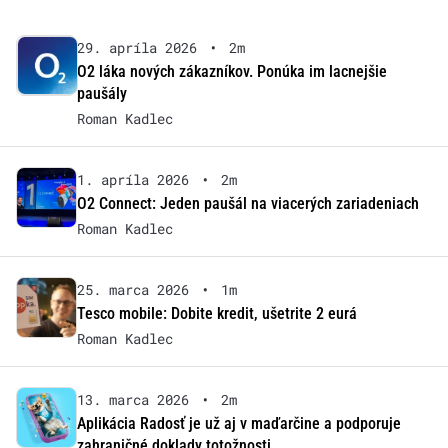
29. apríla 2026
•
2m
O2 láka nových zákazníkov. Ponúka im lacnejšie
paušály
Roman Kadlec
1. apríla 2026
•
2m
O2 Connect: Jeden paušál na viacerých zariadeniach
Roman Kadlec
25. marca 2026
•
1m
Tesco mobile: Dobite kredit, ušetrite 2 eurá
Roman Kadlec
13. marca 2026
•
2m
Aplikácia Radosť je už aj v maďarčine a podporuje
zahraničné doklady totožnosti