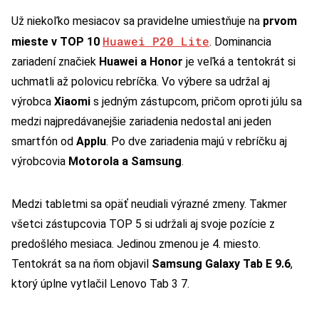
Už niekoľko mesiacov sa pravidelne umiestňuje na
prvom
Huawei P20 Lite
mieste v TOP 10
. Dominancia
zariadení značiek
Huawei a Honor
je veľká a tentokrát si
uchmatli až polovicu rebríčka. Vo výbere sa udržal aj
výrobca
Xiaomi
s jedným zástupcom, pričom oproti júlu sa
medzi najpredávanejšie zariadenia nedostal ani jeden
smartfón od
Applu
. Po dve zariadenia majú v rebríčku aj
výrobcovia
Motorola a Samsung
.
Medzi tabletmi sa opäť neudiali výrazné zmeny. Takmer
všetci zástupcovia TOP 5 si udržali aj svoje pozície z
predošlého mesiaca. Jedinou zmenou je 4. miesto.
Tentokrát sa na ňom objavil
Samsung Galaxy Tab E 9.6
,
ktorý úplne vytlačil Lenovo Tab 3 7.