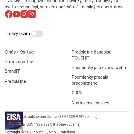
TOUCHIT je magazín prinášajúci novinky, testy a analýzy zo
sveta technológií, hardvéru, softvéru či mobilných operátorov.
Tmavý režim
O nás / Kontakt
Predplatné časopisu
TOUCHIT
Pre inzerentov
Podmienky používania webu
BrandIT
Podmienky predaja
Predplatné
predplatného
GDPR
Nastavenia cookies
aktualizované denne: ISSN 1339-9497 (online)
a ISSN 1339-939X (tlačené vydanie)
Copyright © 2026 touchIT, s.r.o., Bratislava.