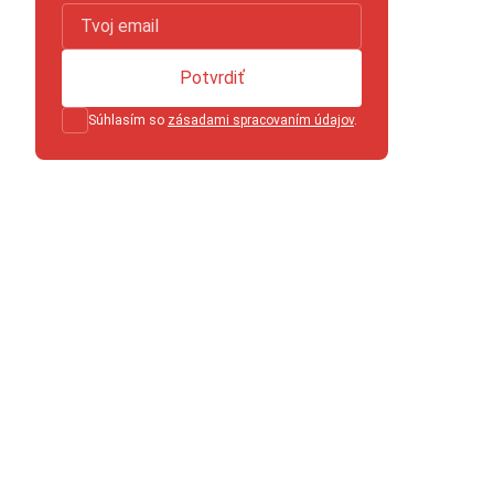
Potvrdiť
Súhlasím so
zásadami spracovaním údajov
.