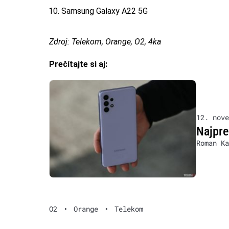
Samsung Galaxy A22 5G
Zdroj: Telekom, Orange, O2, 4ka
Prečítajte si aj:
12. nove
Najpre
Roman Ka
O2
•
Orange
•
Telekom