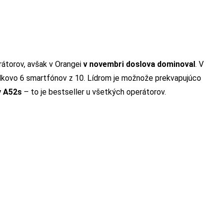
átorov, avšak v Orangei
v novembri doslova dominoval
. V
celkovo 6 smartfónov z 10. Lídrom je možnože prekvapujúco
y A52s
– to je bestseller u všetkých operátorov.