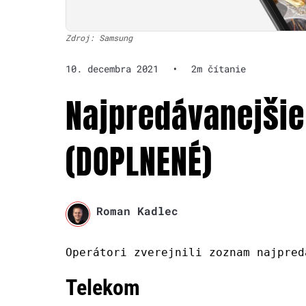
Zdroj: Samsung
10. decembra 2021
•
2m čítanie
Najpredávanejšie
(DOPLNENÉ)
Roman Kadlec
Operátori zverejnili zoznam najpred
Telekom