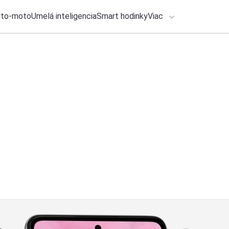
uto-moto
Umelá inteligencia
Smart hodinky
Viac
HLO BY VÁS ZAUJÍMAŤ
Recenzia
lačové správy
27. júla 2026
•
4m
SQD Mini LED útočí
ADÁVANIA
špička televízorov
Zadajte frázu pre vyhľadanie
Ondrej Macko