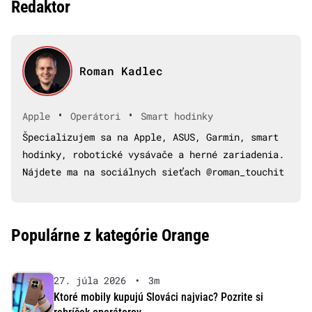
Redaktor
Roman Kadlec
•
•
Apple
Operátori
Smart hodinky
Špecializujem sa na Apple, ASUS, Garmin, smart
hodinky, robotické vysávače a herné zariadenia.
Nájdete ma na sociálnych sieťach @roman_touchit
Populárne z kategórie Orange
27. júla 2026
•
3m
Ktoré mobily kupujú Slováci najviac? Pozrite si