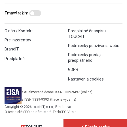
Tmavý režim
O nás / Kontakt
Predplatné časopisu
TOUCHIT
Pre inzerentov
Podmienky používania webu
BrandIT
Podmienky predaja
Predplatné
predplatného
GDPR
Nastavenia cookies
aktualizované denne: ISSN 1339-9497 (online)
a ISSN 1339-939X (tlačené vydanie)
Copyright © 2026 touchIT, s.r.o., Bratislava.
O
technické SEO
sa nám stará
TechSEO Vitals
.