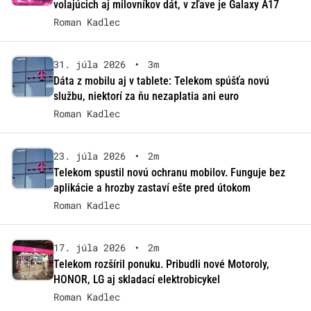
volajúcich aj milovníkov dát, v zľave je Galaxy A17
Roman Kadlec
31. júla 2026
•
3m
Dáta z mobilu aj v tablete: Telekom spúšťa novú
službu, niektorí za ňu nezaplatia ani euro
Roman Kadlec
23. júla 2026
•
2m
Telekom spustil novú ochranu mobilov. Funguje bez
aplikácie a hrozby zastaví ešte pred útokom
Roman Kadlec
17. júla 2026
•
2m
Telekom rozšíril ponuku. Pribudli nové Motoroly,
HONOR, LG aj skladací elektrobicykel
Roman Kadlec