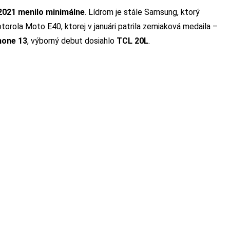
2021 menilo minimálne
. Lídrom je stále Samsung, ktorý
torola Moto E40, ktorej v januári patrila zemiaková medaila –
hone 13
, výborný debut dosiahlo
TCL 20L
.