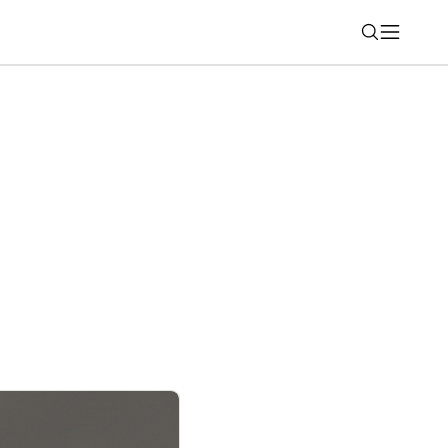
Nájsť
li svet. Ich robot zvládol aj najťažšie