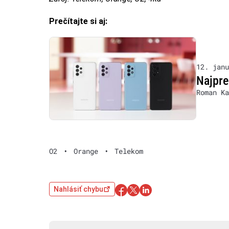
Prečítajte si aj:
12. janu
Najpre
Roman Ka
O2
•
Orange
•
Telekom
Nahlásiť chybu