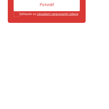
Potvrdiť
Súhlasím so
zásadami spracovaním údajov
.