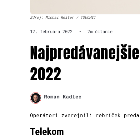
Zdroj: Michal Reiter / TOUCHIT
12. februára 2022
•
2m čítanie
Najpredávanejšie 
2022
Roman Kadlec
Operátori zverejnili rebríček preda
Telekom