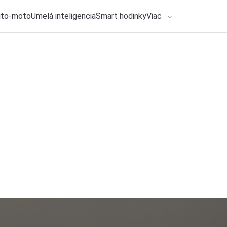
uto-moto
Umelá inteligencia
Smart hodinky
Viac
HLO BY VÁS ZAUJÍMAŤ
lačové správy
25. júla 2026
•
3m
Mladí Slováci porazi
ADÁVANIA
podmienky
Zadajte frázu pre vyhľadanie
Roman Kadlec