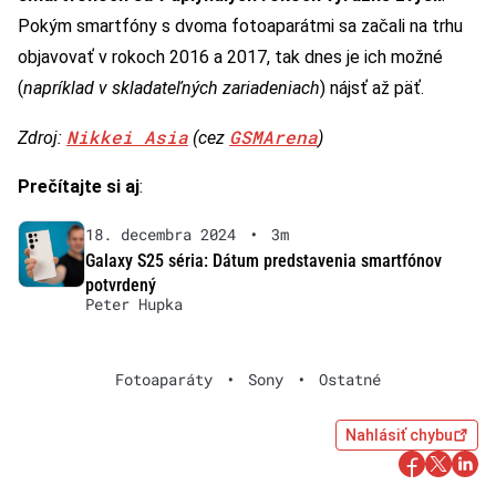
Pokým smartfóny s dvoma fotoaparátmi sa začali na trhu
objavovať v rokoch 2016 a 2017, tak dnes je ich možné
(
napríklad v skladateľných zariadeniach
) nájsť až päť.
Nikkei Asia
GSMArena
Zdroj:
(cez
)
Prečítajte si aj
:
18. decembra 2024
•
3m
Galaxy S25 séria: Dátum predstavenia smartfónov
potvrdený
Peter Hupka
Fotoaparáty
•
Sony
•
Ostatné
Nahlásiť chybu