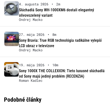
4. augusta 2026
•
2m
Slúchadlá Sony WH-1000XM6 dostali elegantný
olivovozelený variant
Ondrej Macko
27. mája 2026
•
8m
Sony Bravia: True RGB technológia radikálne vylepší
LCD obraz v televízore
Ondrej Macko
19. mája 2026
•
10m
Sony 1000X THE COLLEXION: Tieto luxusné slúchadlá
od Sony majú jediný problém (RECENZIA)
Roman Kadlec
Podobné články