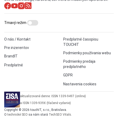
Tmavý režim
O nás / Kontakt
Predplatné časopisu
TOUCHIT
Pre inzerentov
Podmienky používania webu
BrandIT
Podmienky predaja
Predplatné
predplatného
GDPR
Nastavenia cookies
aktualizované denne: ISSN 1339-9497 (online)
a ISSN 1339-939X (tlačené vydanie)
Copyright © 2026 touchIT, s.r.o., Bratislava.
O
technické SEO
sa nám stará
TechSEO Vitals
.