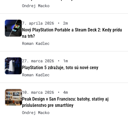
Ondrej Macko
7. apríla 2026
•
2m
Nový PlayStation Portable a Steam Deck 2: Kedy prídu
na trh?
Roman Kadlec
27. marca 2026
•
1m
PlayStation 5 zdražuje, toto sú nové ceny
Roman Kadlec
10. marca 2026
•
4m
Peak Design v San Franciscu: batohy, statívy aj
príslušenstvo pre smartfóny
Ondrej Macko