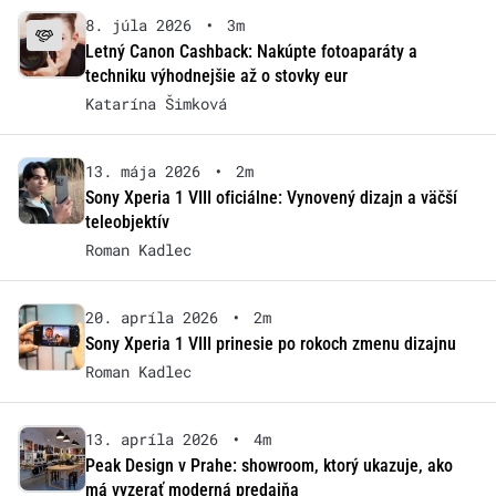
8. júla 2026
•
3m
Letný Canon Cashback: Nakúpte fotoaparáty a
techniku výhodnejšie až o stovky eur
Katarína Šimková
13. mája 2026
•
2m
Sony Xperia 1 VIII oficiálne: Vynovený dizajn a väčší
teleobjektív
Roman Kadlec
20. apríla 2026
•
2m
Sony Xperia 1 VIII prinesie po rokoch zmenu dizajnu
Roman Kadlec
13. apríla 2026
•
4m
Peak Design v Prahe: showroom, ktorý ukazuje, ako
má vyzerať moderná predajňa