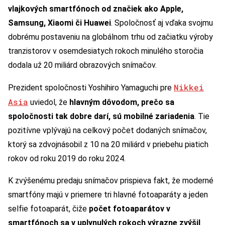
vlajkových smartfónoch od značiek ako Apple,
Samsung, Xiaomi či Huawei
. Spoločnosť aj vďaka svojmu
dobrému postaveniu na globálnom trhu od začiatku výroby
tranzistorov v osemdesiatych rokoch minulého storočia
dodala už 20 miliárd obrazových snímačov.
Nikkei
Prezident spoločnosti Yoshihiro Yamaguchi pre
Asia
uviedol, že
hlavným dôvodom, prečo sa
spoločnosti tak dobre darí, sú mobilné zariadenia
. Tie
pozitívne vplývajú na celkový počet dodaných snímačov,
ktorý sa zdvojnásobil z 10 na 20 miliárd v priebehu piatich
rokov od roku 2019 do roku 2024.
K zvýšenému predaju snímačov prispieva fakt, že moderné
smartfóny majú v priemere tri hlavné fotoaparáty a jeden
selfie fotoaparát, čiže
počet fotoaparátov v
smartfónoch sa v uplynulých rokoch výrazne zvýšil
.