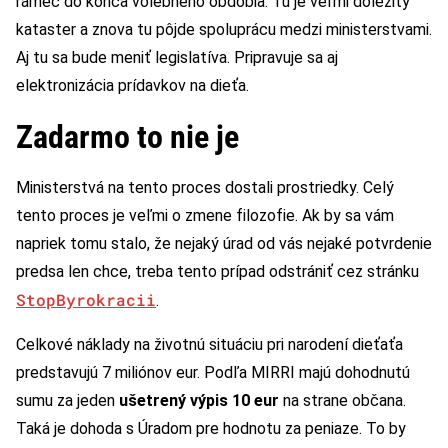
rámec do konca volebného obdobia. Tu je veľmi dôležitý
kataster a znova tu pôjde spoluprácu medzi ministerstvami.
Aj tu sa bude meniť legislatíva. Pripravuje sa aj
elektronizácia prídavkov na dieťa.
Zadarmo to nie je
Ministerstvá na tento proces dostali prostriedky. Celý
tento proces je veľmi o zmene filozofie. Ak by sa vám
napriek tomu stalo, že nejaký úrad od vás nejaké potvrdenie
predsa len chce, treba tento prípad odstrániť cez stránku
StopByrokracii
.
Celkové náklady na životnú situáciu pri narodení dieťaťa
predstavujú 7 miliónov eur. Podľa MIRRI majú dohodnutú
sumu za jeden
ušetrený výpis 10 eur
na strane občana.
Taká je dohoda s Úradom pre hodnotu za peniaze. To by