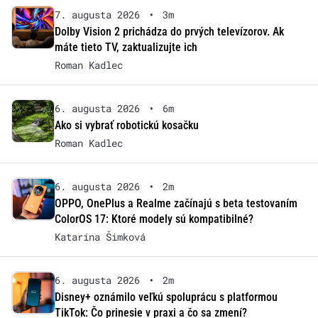
7. augusta 2026
•
3m
Dolby Vision 2 prichádza do prvých televízorov. Ak
máte tieto TV, zaktualizujte ich
Roman Kadlec
6. augusta 2026
•
6m
Ako si vybrať robotickú kosačku
Roman Kadlec
6. augusta 2026
•
2m
OPPO, OnePlus a Realme začínajú s beta testovaním
ColorOS 17: Ktoré modely sú kompatibilné?
Katarína Šimková
6. augusta 2026
•
2m
Disney+ oznámilo veľkú spoluprácu s platformou
TikTok: Čo prinesie v praxi a čo sa zmení?