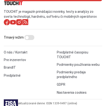
TOUCHIT je magazín prinášajúci novinky, testy a analýzy zo
sveta technológií, hardvéru, softvéru či mobilných operátorov.
Tmavý režim
O nás / Kontakt
Predplatné časopisu
TOUCHIT
Pre inzerentov
Podmienky používania webu
BrandIT
Podmienky predaja
Predplatné
predplatného
GDPR
Nastavenia cookies
aktualizované denne: ISSN 1339-9497 (online)