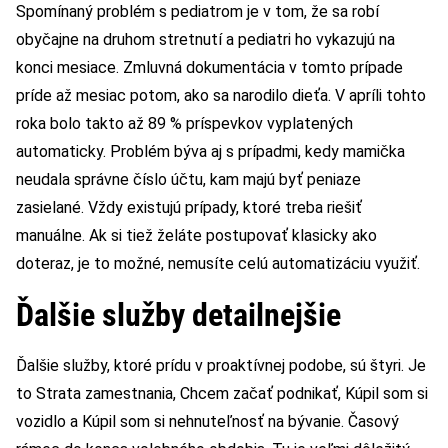
Spomínaný problém s pediatrom je v tom, že sa robí
obyčajne na druhom stretnutí a pediatri ho vykazujú na
konci mesiace. Zmluvná dokumentácia v tomto prípade
príde až mesiac potom, ako sa narodilo dieťa. V apríli tohto
roka bolo takto až 89 % príspevkov vyplatených
automaticky. Problém býva aj s prípadmi, kedy mamička
neudala správne číslo účtu, kam majú byť peniaze
zasielané. Vždy existujú prípady, ktoré treba riešiť
manuálne. Ak si tiež želáte postupovať klasicky ako
doteraz, je to možné, nemusíte celú automatizáciu využiť.
Ďalšie služby detailnejšie
Ďalšie služby, ktoré prídu v proaktívnej podobe, sú štyri. Je
to Strata zamestnania, Chcem začať podnikať, Kúpil som si
vozidlo a Kúpil som si nehnuteľnosť na bývanie. Časový