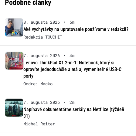
Podobné články
8. augusta 2026
•
5m
Aké vychytávky na upratovanie používame v redakcii?
Redakcia TOUCHIT
7. augusta 2026
•
4m
Lenovo ThinkPad X1 2-in-1: Notebook, ktorý si
opravíte jednoduchšie a má aj vymeniteľné USB-C
porty
Ondrej Macko
7. augusta 2026
•
2m
Napínavé dokumentárne seriály na Netflixe (týždeň
31)
Michal Reiter