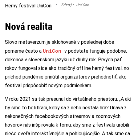
•
Zdroj: UniCon
Herný festival UniCon
Nová realita
Slovo metaverzum je skloňované v poslednej dobe
UniCon
pomerne často a
v podstate funguje podobne,
dokonca v slovenskom jazyku už druhý rok. Prvých päť
rokov fungoval síce ako tradičný offline herný festival, no
príchod pandémie prinútil organizátorov prehodnotiť, ako
festival prispôsobiť novým podmienkam.
V roku 2021 sa tak presunul do virtuálneho priestoru. „A akí
by sme to boli hráči, keby sa z neho nestala hra? Únava z
nekonečných facebookových streamov a zoomových
hovorov nás inšpirovala k tomu, aby sme z festivalu urobili
niečo oveľa interaktívnejšie a pohlcujúcejšie. A tak sme sa