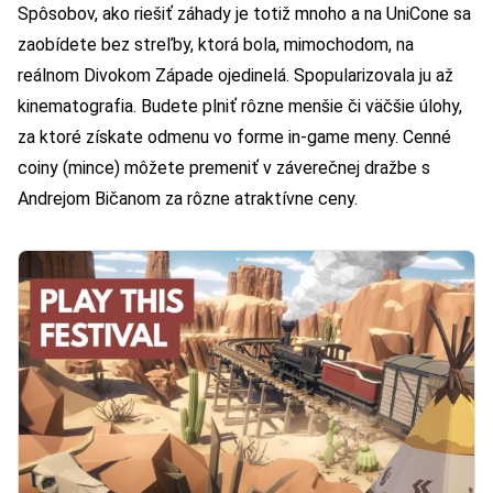
Spôsobov, ako riešiť záhady je totiž mnoho a na UniCone sa
zaobídete bez streľby, ktorá bola, mimochodom, na
reálnom Divokom Západe ojedinelá. Spopularizovala ju až
kinematografia. Budete plniť rôzne menšie či väčšie úlohy,
za ktoré získate odmenu vo forme in-game meny. Cenné
coiny (mince) môžete premeniť v záverečnej dražbe s
Andrejom Bičanom za rôzne atraktívne ceny.