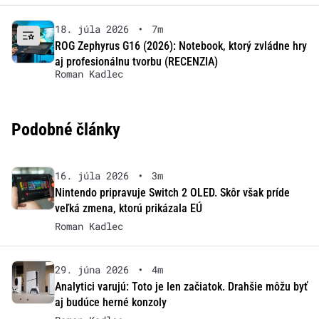
18. júla 2026
•
7m
ROG Zephyrus G16 (2026): Notebook, ktorý zvládne hry
aj profesionálnu tvorbu (RECENZIA)
Roman Kadlec
Podobné články
16. júla 2026
•
3m
Nintendo pripravuje Switch 2 OLED. Skôr však príde
veľká zmena, ktorú prikázala EÚ
Roman Kadlec
29. júna 2026
•
4m
Analytici varujú: Toto je len začiatok. Drahšie môžu byť
aj budúce herné konzoly