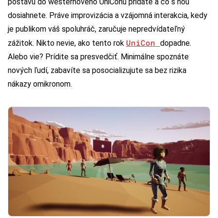
postavu do westernového UniConu pridáte a čo s ňou
dosiahnete. Práve improvizácia a vzájomná interakcia, kedy
je publikom váš spoluhráč, zaručuje nepredvídateľný
UniCon
zážitok. Nikto nevie, ako tento rok
dopadne.
Alebo vie? Prídite sa presvedčiť. Minimálne spoznáte
nových ľudí, zabavíte sa posocializujute sa bez rizika
nákazy omikronom.