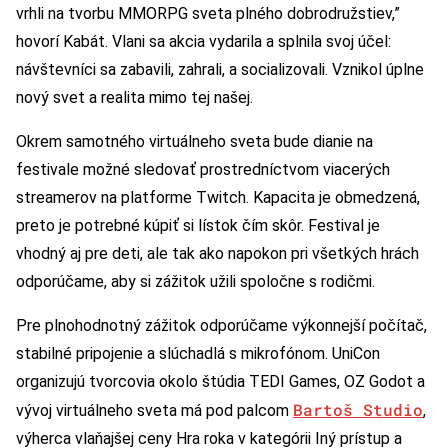
vrhli na tvorbu MMORPG sveta plného dobrodružstiev,”
hovorí Kabát. Vlani sa akcia vydarila a splnila svoj účel:
návštevníci sa zabavili, zahrali, a socializovali. Vznikol úplne
nový svet a realita mimo tej našej.
Okrem samotného virtuálneho sveta bude dianie na
festivale možné sledovať prostredníctvom viacerých
streamerov na platforme Twitch. Kapacita je obmedzená,
preto je potrebné kúpiť si lístok čím skôr. Festival je
vhodný aj pre deti, ale tak ako napokon pri všetkých hrách
odporúčame, aby si zážitok užili spoločne s rodičmi.
Pre plnohodnotný zážitok odporúčame výkonnejší počítač,
stabilné pripojenie a slúchadlá s mikrofónom. UniCon
organizujú tvorcovia okolo štúdia TEDI Games, OZ Godot a
Bartoš Studio
vývoj virtuálneho sveta má pod palcom
,
výherca vlaňajšej ceny Hra roka v kategórii Iný prístup a