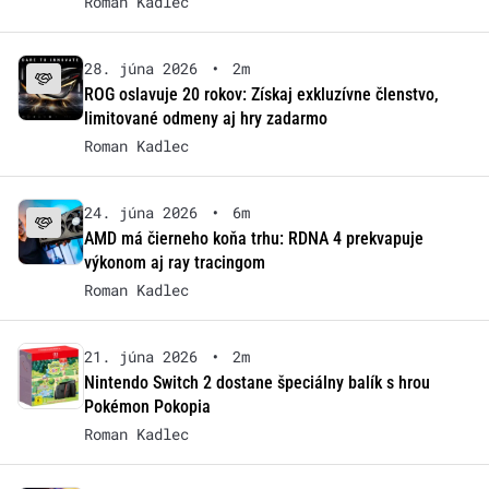
Roman Kadlec
28. júna 2026
•
2m
ROG oslavuje 20 rokov: Získaj exkluzívne členstvo,
limitované odmeny aj hry zadarmo
Roman Kadlec
24. júna 2026
•
6m
AMD má čierneho koňa trhu: RDNA 4 prekvapuje
výkonom aj ray tracingom
Roman Kadlec
21. júna 2026
•
2m
Nintendo Switch 2 dostane špeciálny balík s hrou
Pokémon Pokopia
Roman Kadlec