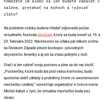
Pomôžete im alebo sa len budete zabávať v
salóne, pretekať na koňoch a ryžovať
zlato?
Na podobné otázky budete hľadať odpovede počas
UniCon
virtuálneho festivalu
, ktorý sa bude konať už 19. a
20. februára 2022. Návštevníci sa vďaka pár klikom ocitnú
na Divokom Západe plnom kovbojov i pôvodných
obyvateľov Ameriky a aj oni sa stanú jednými z nich.
Stačí si len vybrať svoju postavu a plne sa do nej vložiť.
„Postavičky, ktoré budú iba pod vašou kontrolou, budú
spoločne riešiť záhady a problémy, ktoré vo westernovom
mestečku vzniknú,” vysvetľuje organizátor a tvorca sveta
Michal Kabát s tým, že virtuálne mestečko bude bez
zbraní.