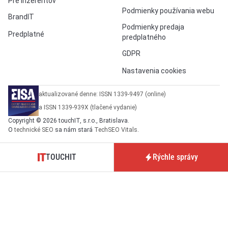
Pre inzerentov
Podmienky používania webu
BrandIT
Podmienky predaja
Predplatné
predplatného
GDPR
Nastavenia cookies
aktualizované denne: ISSN 1339-9497 (online)
a ISSN 1339-939X (tlačené vydanie)
Copyright © 2026 touchIT, s.r.o., Bratislava.
O
technické SEO
sa nám stará
TechSEO Vitals
.
TOUCHIT
Rýchle správy