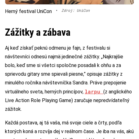
•
Zdroj: UniCon
Herný festival UniCon
Zážitky a zábava
Aj keď získať peknú odmenu je fajn, z festivalu si
návštevníci odnesú najmä jedinečné zážitky. „Najkrajšie
bolo, keď sme si všetci spoločne posadali k ohňu a za
sprievodu gitary sme spievali piesne,” opisuje zážitky z
minulého ročníka návštevníčka Sandra. Práve prepojenie
larpu
virtuálneho sveta, herných princípov,
(z anglického
Live Action Role Playing Game) zaručuje nepredvídateľný
zážitok.
Každá postava, aj tá vaša, má svoje ciele a črty, podľa
ktorých koná a rozvíja dej v reálnom čase. Je iba na vás, akú