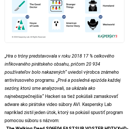
„
Hra o tróny predstavovala v roku 2018 17 % celkového
infikovaného pirátskeho obsahu, pričom 20 934
používateľov bolo nakazených
“ uviedol výrobca známeho
antivírusoveho programu. „
Prvá a posledná epizóda každej
sezóny, ktorú sme analyzovali, sa ukázala ako
najnebezpečnejšia
.“
Hackeri sa tiež pokúšali zamaskovať
adware ako pirátske video súbory AVI. Kaspersky Lab
napríklad zistil jeden útok, ktorý sa pokúsil spustiť program
pomocou súboru s názvom:
„
The.Walking.Dead.S06E04.FASTSUB.VOSTFR.HDTV.XviD-