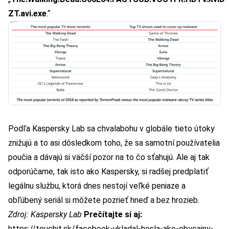
ZT.avi.exe
.“
Podľa Kaspersky Lab sa chvalabohu v globále tieto útoky
znižujú a to asi dôsledkom toho, že sa samotní používatelia
poučia a dávajú si väčší pozor na to čo sťahujú. Ale aj tak
odporúčame, tak isto ako Kaspersky, si radšej predplatiť
legálnu službu, ktorá dnes nestojí veľké peniaze a
obľúbený seriál si môžete pozrieť hneď a bez hrozieb.
Zdroj:
Kaspersky Lab
Prečítajte si aj:
https://touchit.sk/facebook-ukladal-hesla-ako-obycajny-