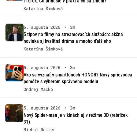
TikTok: Čo prinesie v praxi a čo sa zmení?
Katarína Šimková
6. augusta 2026
•
3m
5 tipov na filmy na streamovacích službách: akčná
novinka aj kvalitná dráma a mnoho ďalšieho
Katarína Šimková
5. augusta 2026
•
3m
Ako sa vyznať v smartfónoch HONOR? Nový sprievodca
pomôže s výberom správneho modelu
Ondrej Macko
5. augusta 2026
•
2m
Nový Spider-man je v kinách aj v režime 3D (rebríček
31)
Michal Reiter