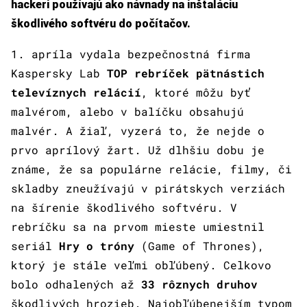
hackeri používajú ako návnady na inštaláciu
škodlivého softvéru do počítačov.
1. apríla vydala bezpečnostná firma
Kaspersky Lab
TOP rebríček pätnástich
televíznych relácií
, ktoré môžu byť
malvérom, alebo v balíčku obsahujú
malvér. A žiaľ, vyzerá to, že nejde o
prvo aprílový žart. Už dlhšiu dobu je
známe, že sa populárne relácie, filmy, či
skladby zneužívajú v pirátskych verziách
na šírenie škodlivého softvéru. V
rebríčku sa na prvom mieste umiestnil
seriál
Hry o tróny
(Game of Thrones),
ktorý je stále veľmi obľúbený. Celkovo
bolo odhalených až
33 rôznych druhov
škodlivých hrozieb. Najobľúbenejším typom