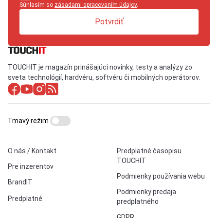
Súhlasím so
zásadami spracovaním údajov
.
Potvrdiť
TOUCHIT je magazín prinášajúci novinky, testy a analýzy zo
sveta technológií, hardvéru, softvéru či mobilných operátorov.
Tmavý režim
O nás / Kontakt
Predplatné časopisu
TOUCHIT
Pre inzerentov
Podmienky používania webu
BrandIT
Podmienky predaja
Predplatné
predplatného
GDPR