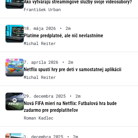
Ako vytvárajú streamingové služby svoje videosúbory?
František Urban
18. mája 2026
•
2m
Platíme predplatné, ale nič nevlastníme
Michal Reiter
7. apríla 2026
•
2m
Netflix spustí hry pre deti v samostatnej aplikácii
Michal Reiter
29. decembra 2025
•
2m
Nová FIFA mieri na Netflix: Futbalová hra bude
zadarmo pre predplatiteľov
Roman Kadlec
1. decembra 2025
•
2m