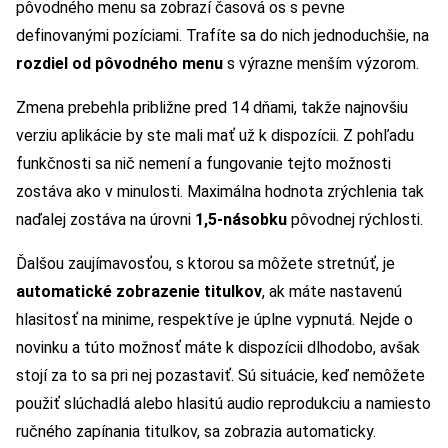
pôvodného menu sa zobrazí časová os s pevne
definovanými pozíciami. Trafíte sa do nich jednoduchšie, na
rozdiel od pôvodného menu
s výrazne menším výzorom.
Zmena prebehla približne pred 14 dňami, takže najnovšiu
verziu aplikácie by ste mali mať už k dispozícii. Z pohľadu
funkčnosti sa nič nemení a fungovanie tejto možnosti
zostáva ako v minulosti. Maximálna hodnota zrýchlenia tak
naďalej zostáva na úrovni
1,5-násobku
pôvodnej rýchlosti.
Ďalšou zaujímavosťou, s ktorou sa môžete stretnúť, je
automatické zobrazenie titulkov
, ak máte nastavenú
hlasitosť na minime, respektíve je úplne vypnutá. Nejde o
novinku a túto možnosť máte k dispozícii dlhodobo, avšak
stojí za to sa pri nej pozastaviť. Sú situácie, keď nemôžete
použiť slúchadlá alebo hlasitú audio reprodukciu a namiesto
ručného zapínania titulkov, sa zobrazia automaticky.