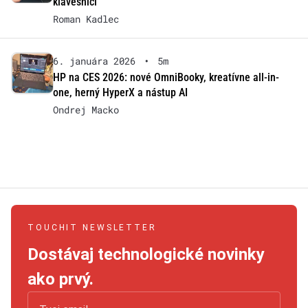
klávesnici
Roman Kadlec
6. januára 2026
•
5m
HP na CES 2026: nové OmniBooky, kreatívne all-in-
one, herný HyperX a nástup AI
Ondrej Macko
TOUCHIT NEWSLETTER
Dostávaj technologické novinky
ako prvý.