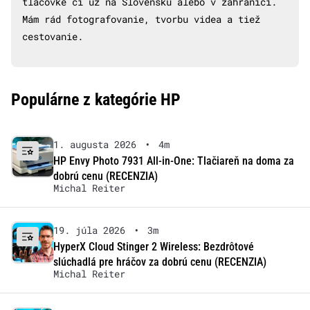
tlačovke či už na Slovensku alebo v zahraničí.
Mám rád fotografovanie, tvorbu videa a tiež
cestovanie.
Populárne z kategórie HP
1. augusta 2026
•
4m
HP Envy Photo 7931 All-in-One: Tlačiareň na doma za
dobrú cenu (RECENZIA)
Michal Reiter
19. júla 2026
•
3m
HyperX Cloud Stinger 2 Wireless: Bezdrôtové
slúchadlá pre hráčov za dobrú cenu (RECENZIA)
Michal Reiter