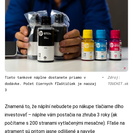
Tieto tankové náplne dostanete priamo v
•
Zdroj:
dodávke. Počet čiernych fľaštičiek je naozaj
TOUCHIT.sk
3
Znamená to, že náplní nebudete po nákupe tlačiarne dlho
investovať – náplne vám postačia na zhruba 3 roky (ak
počítame s 200 stranami vytlačenými mesačne). Fľaše na
atrament sú pritom jasne odlíšené a navyše