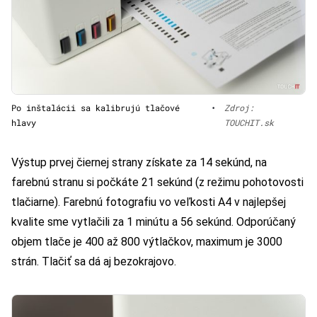
Po inštalácii sa kalibrujú tlačové
•
Zdroj:
hlavy
TOUCHIT.sk
Výstup prvej čiernej strany získate za 14 sekúnd, na
farebnú stranu si počkáte 21 sekúnd (z režimu pohotovosti
tlačiarne). Farebnú fotografiu vo veľkosti A4 v najlepšej
kvalite sme vytlačili za 1 minútu a 56 sekúnd. Odporúčaný
objem tlače je 400 až 800 výtlačkov, maximum je 3000
strán. Tlačiť sa dá aj bezokrajovo.