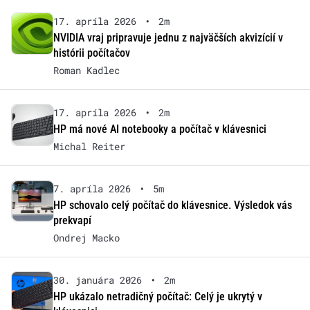
17. apríla 2026
•
2m
NVIDIA vraj pripravuje jednu z najväčších akvizícií v
histórii počítačov
Roman Kadlec
17. apríla 2026
•
2m
HP má nové AI notebooky a počítač v klávesnici
Michal Reiter
7. apríla 2026
•
5m
HP schovalo celý počítač do klávesnice. Výsledok vás
prekvapí
Ondrej Macko
30. januára 2026
•
2m
HP ukázalo netradičný počítač: Celý je ukrytý v