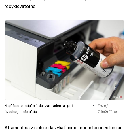
recyklovateľné.
Napĺňanie náplní do zariadenia pri
•
Zdroj:
úvodnej inštalácii
TOUCHIT.sk
Atrament sa z nich nedá vyliať mimo určeného priestoru aj