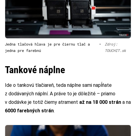
Jedna tlačová hlava je pre čiernu tlač a
•
Zdroj:
jedna pre farebnú
TOUCHIT.sk
Tankové náplne
Ide o tankovú tlačiareň, teda náplne sami napĺňate
z dodávaných náplní. A práve to je dôležité – priamo
v dodávke je totiž čierny atrament
až na 18 000 strán
a na
6000 farebných strán
.