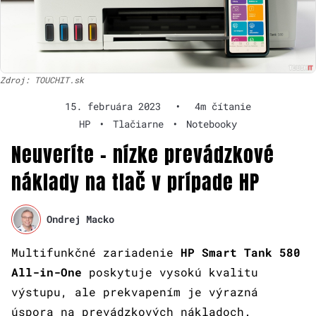
Zdroj: TOUCHIT.sk
15. februára 2023
•
4m čítanie
HP
•
Tlačiarne
•
Notebooky
Neuveríte – nízke prevádzkové
náklady na tlač v prípade HP
Ondrej Macko
Multifunkčné zariadenie
HP Smart Tank 580
All-in-One
poskytuje vysokú kvalitu
výstupu, ale prekvapením je výrazná
úspora na prevádzkových nákladoch.