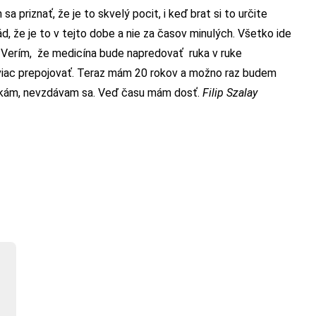
 priznať, že je to skvelý pocit, i keď brat si to určite
d, že je to v tejto dobe a nie za časov minulých. Všetko ide
e. Verím, že medicína bude napredovať ruka v ruke
a viac prepojovať. Teraz mám 20 rokov a možno raz budem
počkám, nevzdávam sa. Veď času mám dosť.
Filip Szalay