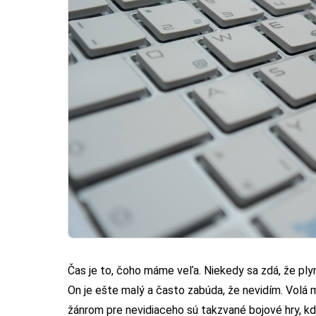
Čas je to, čoho máme veľa. Niekedy sa zdá, že ply
On je ešte malý a často zabúda, že nevidím. Volá 
žánrom pre nevidiaceho sú takzvané bojové hry, k