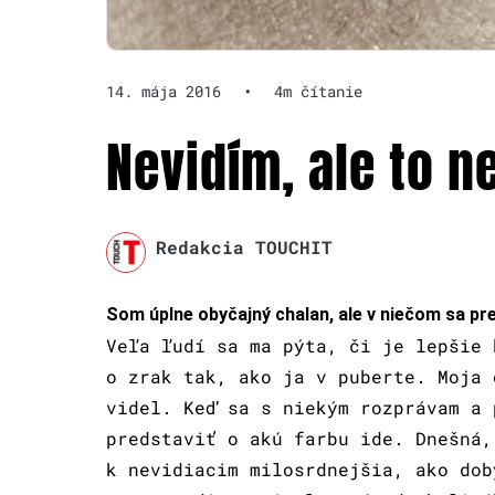
14. mája 2016
•
4m čítanie
Nevidím, ale to 
Redakcia TOUCHIT
Som úplne obyčajný chalan, ale v niečom sa pre
Veľa ľudí sa ma pýta, či je lepšie 
o zrak tak, ako ja v puberte. Moja 
videl. Keď sa s niekým rozprávam a 
predstaviť o akú farbu ide. Dnešná,
k nevidiacim milosrdnejšia, ako do