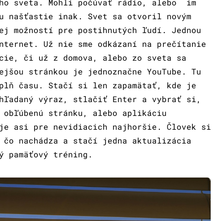
ého sveta. Mohli počúvať rádio, alebo im
u našťastie inak. Svet sa otvoril novým
ej možností pre postihnutých ľudí. Jednou
nternet. Už nie sme odkázaní na prečítanie
cie, či už z domova, alebo zo sveta sa
ejšou stránkou je jednoznačne YouTube. Tu
plň času. Stačí si len zapamätať, kde je
hľadaný výraz, stlačiť Enter a vybrať si,
 obľúbenú stránku, alebo aplikáciu
je asi pre nevidiacich najhoršie. Človek si
 čo nachádza a stačí jedna aktualizácia
ý pamäťový tréning.