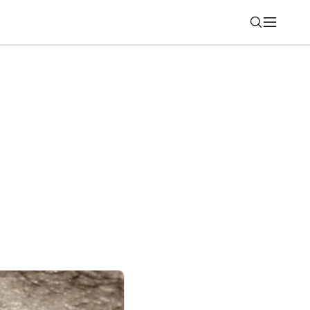
Nájsť
ky vrátite už aj pri tankovaní. Vieme na