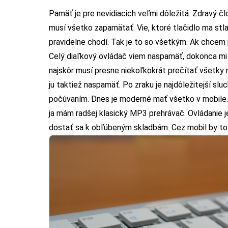
Pamäť je pre nevidiacich veľmi dôležitá. Zdravý člo
musí všetko zapamätať. Vie, ktoré tlačidlo ma stl
pravidelne chodí. Tak je to so všetkým. Ak chcem 
Celý diaľkový ovládač viem naspamäť, dokonca mi 
najskôr musí presne niekoľkokrát prečítať všetky n
ju taktiež naspamäť. Po zraku je najdôležitejší slu
počúvaním. Dnes je moderné mať všetko v mobile. 
ja mám radšej klasický MP3 prehrávač. Ovládanie j
dostať sa k obľúbeným skladbám. Cez mobil by to t