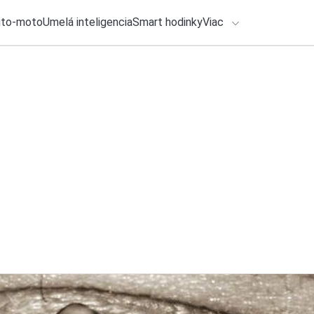
uto-moto
Umelá inteligencia
Smart hodinky
Viac
HLO BY VÁS ZAUJÍMAŤ
lačové správy
4. augusta 2026
•
3m
PET fľaše a plechov
ADÁVANIA
ktorej čerpačke
Zadajte frázu pre vyhľadanie
Ondrej Macko