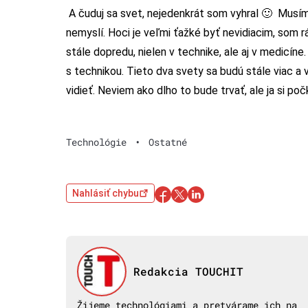
A čuduj sa svet, nejedenkrát som vyhral 🙂 Musím sa
nemyslí. Hoci je veľmi ťažké byť nevidiacim, som rá
stále dopredu, nielen v technike, ale aj v medicín
s technikou. Tieto dva svety sa budú stále viac 
vidieť. Neviem ako dlho to bude trvať, ale ja si 
Technológie
•
Ostatné
Nahlásiť chybu
Redakcia TOUCHIT
Žijeme technológiami a pretvárame ich na