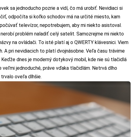
vek sa jednoducho pozrie a vidí, čo má urobiť. Nevidiaci si
ačiť, odpočíta si koľko schodov má na určité miesto, kam
počúvať televízor, nepotrebujem, aby mi niekto asistoval.
nerobí problém naladiť celý satelit. Samozrejme mi niekto
ázvy na ovládači. To isté platí aj o QWERTY klávesnici. Viem
ch. A pri nevidiacich to platí dvojnásobne. Veľa času trávime
Keďže dnes je moderný dotykový mobil, kde nie sú tlačidlá
e veľmi jednoduché, práve vďaka tlačidlám. Netrvá dlho
rvalo oveľa dlhšie.