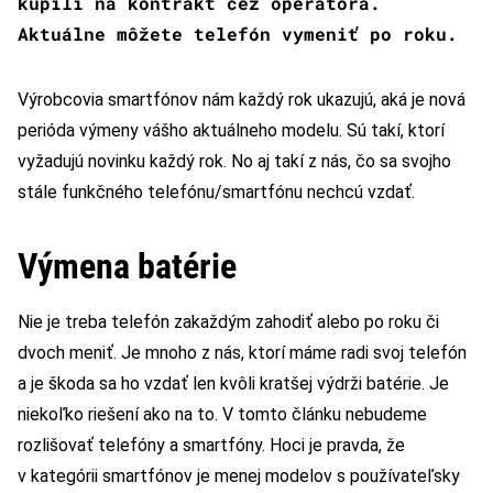
kúpili na kontrakt cez operátora.
Aktuálne môžete telefón vymeniť po roku.
Výrobcovia smartfónov nám každý rok ukazujú, aká je nová
perióda výmeny vášho aktuálneho modelu. Sú takí, ktorí
vyžadujú novinku každý rok. No aj takí z nás, čo sa svojho
stále funkčného telefónu/smartfónu nechcú vzdať.
Výmena batérie
Nie je treba telefón zakaždým zahodiť alebo po roku či
dvoch meniť. Je mnoho z nás, ktorí máme radi svoj telefón
a je škoda sa ho vzdať len kvôli kratšej výdrži batérie. Je
niekoľko riešení ako na to. V tomto článku nebudeme
rozlišovať telefóny a smartfóny. Hoci je pravda, že
v kategórii smartfónov je menej modelov s používateľsky