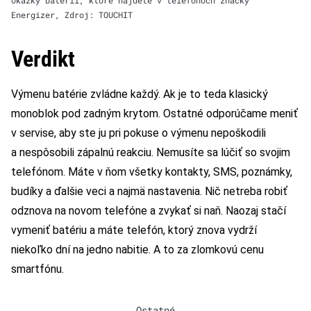
Ukážky batérií, ktoré nájdete v telefónoch značky
Energizer, Zdroj: TOUCHIT
Verdikt
Výmenu batérie zvládne každý. Ak je to teda klasický
monoblok pod zadným krytom. Ostatné odporúčame meniť
v servise, aby ste ju pri pokuse o výmenu nepoškodili
a nespôsobili zápalnú reakciu. Nemusíte sa lúčiť so svojim
telefónom. Máte v ňom všetky kontakty, SMS, poznámky,
budíky a ďalšie veci a najmä nastavenia. Nič netreba robiť
odznova na novom telefóne a zvykať si naň. Naozaj stačí
vymeniť batériu a máte telefón, ktorý znova vydrží
niekoľko dní na jedno nabitie. A to za zlomkovú cenu
smartfónu.
Ostatné