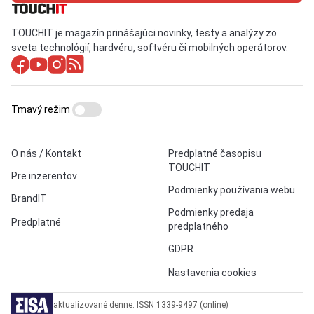
TOUCHIT je magazín prinášajúci novinky, testy a analýzy zo
sveta technológií, hardvéru, softvéru či mobilných operátorov.
Tmavý režim
O nás / Kontakt
Predplatné časopisu
TOUCHIT
Pre inzerentov
Podmienky používania webu
BrandIT
Podmienky predaja
Predplatné
predplatného
GDPR
Nastavenia cookies
aktualizované denne: ISSN 1339-9497 (online)