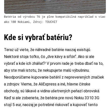
Batéria od výrobcu T6 je plne kompatibilná napríklad s viac
ako 100 Nokiami, Zdroj: TOUCHIT
Kde si vybrať batériu?
Teraz už viete, že náhradné batérie naozaj existujú.
Niektoré stoja toľko, čo „dve kávy a sifón“. Ako si ale
vybrať a kde ich zháňať? V prvom rade je treba dbať na to,
aby ste mali istotu, že nekupujete malú výbušninu.
Neodporúčame kupovanie batérií z nepreverených značiek
a zdrojov. Vieme, že AliExpress a iné, hlavne čínske
obchody, sú lákavé a vidina ušetrených peňazí obrovská.
Keď si ale zoberiete, že batéria pre novú Nokiu 3310 3G
stojí 5 eur, naozaj je potrebné riskovať a kupovať tento