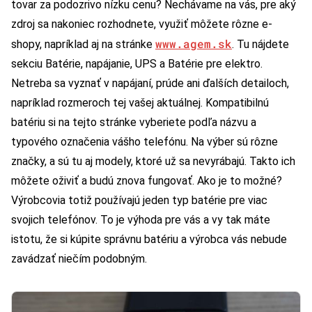
tovar za podozrivo nízku cenu? Nechávame na vás, pre aký
zdroj sa nakoniec rozhodnete, využiť môžete rôzne e-
www.agem.sk
shopy, napríklad aj na stránke
. Tu nájdete
sekciu Batérie, napájanie, UPS a Batérie pre elektro.
Netreba sa vyznať v napájaní, prúde ani ďalších detailoch,
napríklad rozmeroch tej vašej aktuálnej. Kompatibilnú
batériu si na tejto stránke vyberiete podľa názvu a
typového označenia vášho telefónu. Na výber sú rôzne
značky, a sú tu aj modely, ktoré už sa nevyrábajú. Takto ich
môžete oživiť a budú znova fungovať. Ako je to možné?
Výrobcovia totiž používajú jeden typ batérie pre viac
svojich telefónov. To je výhoda pre vás a vy tak máte
istotu, že si kúpite správnu batériu a výrobca vás nebude
zavádzať niečím podobným.