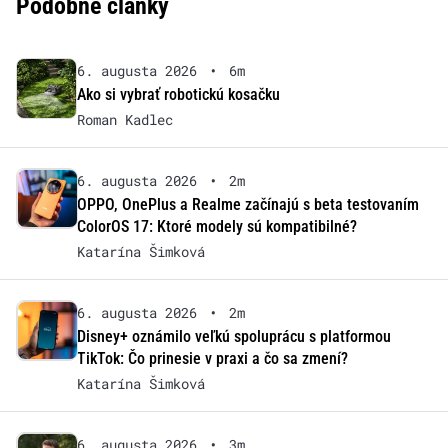
Podobné články
6. augusta 2026
•
6m
Ako si vybrať robotickú kosačku
Roman Kadlec
6. augusta 2026
•
2m
OPPO, OnePlus a Realme začínajú s beta testovaním
ColorOS 17: Ktoré modely sú kompatibilné?
Katarína Šimková
6. augusta 2026
•
2m
Disney+ oznámilo veľkú spoluprácu s platformou
TikTok: Čo prinesie v praxi a čo sa zmení?
Katarína Šimková
6. augusta 2026
•
3m