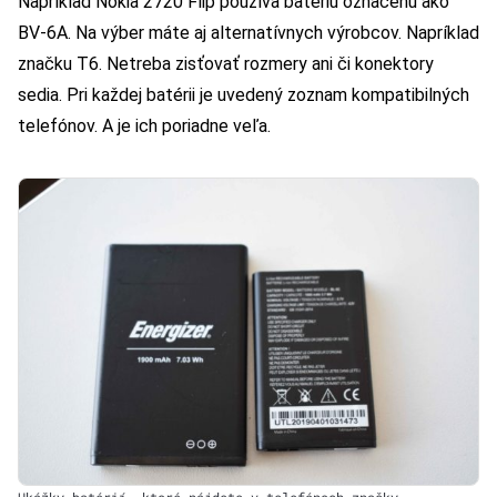
Napríklad Nokia 2720 Flip používa batériu označenú ako
BV-6A. Na výber máte aj alternatívnych výrobcov. Napríklad
značku T6. Netreba zisťovať rozmery ani či konektory
sedia. Pri každej batérii je uvedený zoznam kompatibilných
telefónov. A je ich poriadne veľa.