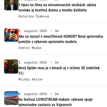
5 tipov na filmy na streamovacích službách: akčná
novinka aj kvalitná dráma a mnoho ďalšieho
Katarína Šimková
5. augusta 2026
•
3m
Ako sa vyznať v smartfónoch HONOR? Nový sprievodca
pomôže s výberom správneho modelu
Ondrej Macko
5. augusta 2026
•
2m
Nový Spider-man je v kinách aj v režime 3D (rebríček
31)
Michal Reiter
4. augusta 2026
•
2m
Na festival LOVESTREAM vlakom: vybrané spoje
mimoriadne zastavia vo Vajnoroch