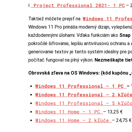
Project Professional 2021- 1 PC
l
– 
Windows 11 Profe
Taktiež môžete prejsť na
Windows 11 Pro prináša moderný dizajn, vylepše
každodennými úlohami. Vďaka funkciám ako
Snap 
pokročilé šifrovanie, lepšiu antivírusovú ochranu 
generovanie textov je tento systém ideálny pre po
počítač fungoval na plný výkon.
Nezmeškajte tie
Obrovská zľava na OS Windows: (kód kupónu „
Windows 11 Professional – 1 PC
– 
Windows 11 Professional – 2 kľú
Windows 11 Professional – 5 kľú
Windows 11 Home – 1 PC
– 13,25 €
Windows 11 Home – 2 kľúče
– 24,75 €