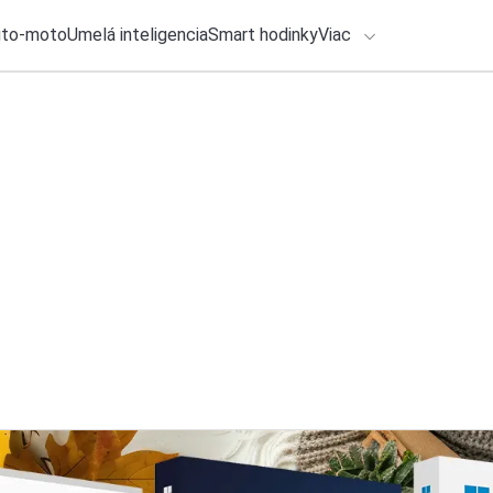
uto-moto
Umelá inteligencia
Smart hodinky
Viac
HLO BY VÁS ZAUJÍMAŤ
Recenzia
lačové správy
3. augusta 2026
•
7m
ADÁVANIA
Xiaomi Buds 6: Slúc
(RECENZIA)
Zadajte frázu pre vyhľadanie
Katarína Šimková