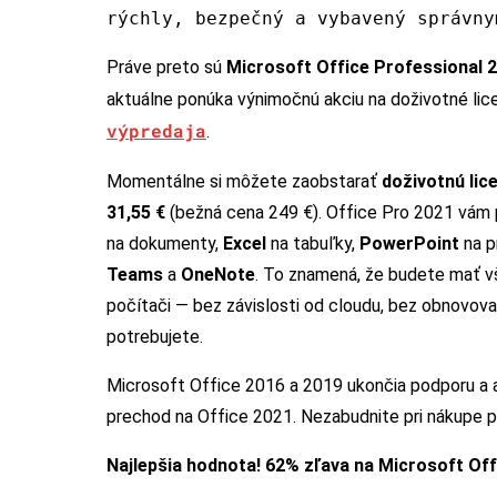
rýchly, bezpečný a vybavený správny
Práve preto sú
Microsoft Office Professional 
aktuálne ponúka výnimočnú akciu na doživotné li
výpredaja
.
Momentálne si môžete zaobstarať
doživotnú lic
31,55 €
(bežná cena 249 €). Office Pro 2021 vám
na dokumenty,
Excel
na tabuľky,
PowerPoint
na p
Teams
a
OneNote
. To znamená, že budete mať v
počítači — bez závislosti od cloudu, bez obnovovani
potrebujete.
Microsoft Office 2016 a 2019 ukončia podporu a a
prechod na Office 2021. Nezabudnite pri nákupe p
Najlepšia hodnota! 62% zľava na Microsoft Off