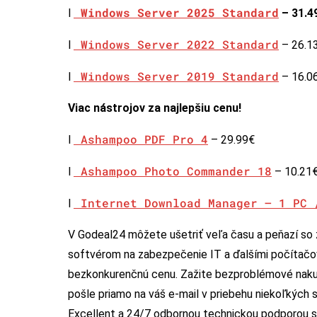
Windows Server 2025 Standard
l
– 31.4
Windows Server 2022 Standard
l
– 26.1
Windows Server 2019 Standard
l
– 16.0
Viac nástrojov za najlepšiu cenu!
Ashampoo PDF Pro 4
l
– 29.99€
Ashampoo Photo Commander 18
l
– 10.21
Internet Download Manager – 1 PC 
l
V Godeal24 môžete ušetriť veľa času a peňazí so
softvérom na zabezpečenie IT a ďalšími počítačo
bezkonkurenčnú cenu. Zažite bezproblémové naku
pošle priamo na váš e-mail v priebehu niekoľkých
Excellent a 24/7 odbornou technickou podporou si 