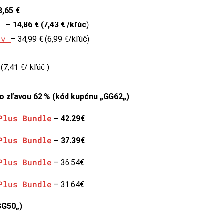
8,65 €
če
– 14,86 € (7,43 € /kľúč)
čov
– 34,99 € (6,99 €/kľúč)
(7,41 €/ kľúč )
so zľavou 62 % (kód kupónu „
GG62
„)
Plus Bundle
– 42.29€
Plus Bundle
– 37.39€
Plus Bundle
– 36.54€
Plus Bundle
– 31.64€
GG50
„)