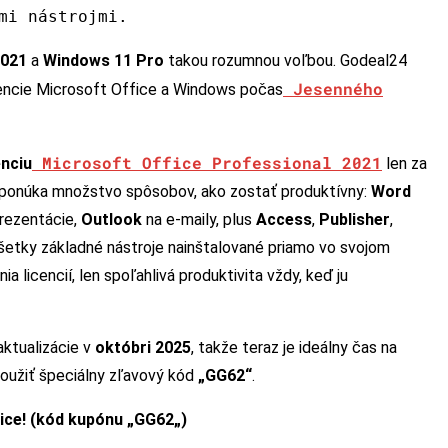
mi nástrojmi.
2021
a
Windows 11 Pro
takou rozumnou voľbou. Godeal24
Jesenného
cencie Microsoft Office a Windows počas
Microsoft Office Professional 2021
enciu
len za
 ponúka množstvo spôsobov, ako zostať produktívny:
Word
rezentácie,
Outlook
na e-maily, plus
Access
,
Publisher
,
šetky základné nástroje nainštalované priamo vo svojom
a licencií, len spoľahlivá produktivita vždy, keď ju
ktualizácie v
októbri 2025
, takže teraz je ideálny čas na
oužiť špeciálny zľavový kód
„GG62“
.
ice! (kód kupónu „
GG62
„)