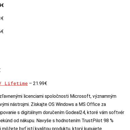
9€
3€
6€
€
/ Lifetime
– 21.99€
 zľavnenými licenciami spoločnosti Microsoft, významným
vými nástrojmi. Získajte OS Windows a MS Office za
povanie s digitálnym doručením Godeal24, ktoré vám softvér
 sekúnd od nákupu. Navyše s hodnotením TrustPilot 98 %
môžete byť istí kvalitou produktu, ktorý kupujete.