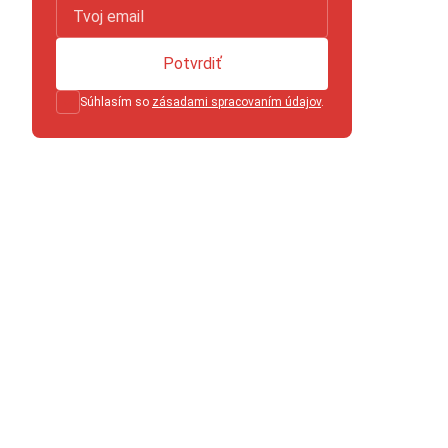
Potvrdiť
Súhlasím so
zásadami spracovaním údajov
.