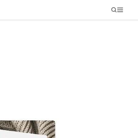
Nájsť
hadlá, ktoré v ušiach ani len nepocítite