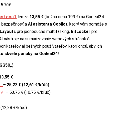
25.70€
ssional
len za
13,55 €
(bežná cena 199 €) na Godeal24.
nú bezpečnosť a
AI asistenta Copilot
, ktorý vám pomôže s
Layouts
pre jednoduché multitasking,
BitLocker
pre
a AI nástroje na sumarizovanie webových stránok či
dnikateľov aj bežných používateľov, ktorí chcú, aby ich
to skvelé ponuky na Godeal24!
GG50
„)
13,55 €
če
– 25,22 € (12,61 €/kľúč)
čov
– 53,75 € (10,75 €/kľúč)
 (12,38 €/kľúč)