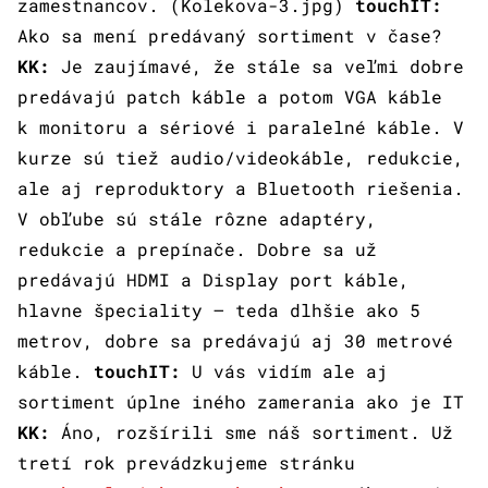
zamestnancov. (Kolekova-3.jpg)
touchIT:
Ako sa mení predávaný sortiment v čase?
KK:
Je zaujímavé, že stále sa veľmi dobre
predávajú patch káble a potom VGA káble
k monitoru a sériové i paralelné káble. V
kurze sú tiež audio/videokáble, redukcie,
ale aj reproduktory a Bluetooth riešenia.
V obľube sú stále rôzne adaptéry,
redukcie a prepínače. Dobre sa už
predávajú HDMI a Display port káble,
hlavne špeciality – teda dlhšie ako 5
metrov, dobre sa predávajú aj 30 metrové
káble.
touchIT:
U vás vidím ale aj
sortiment úplne iného zamerania ako je IT
KK:
Áno, rozšírili sme náš sortiment. Už
tretí rok prevádzkujeme stránku