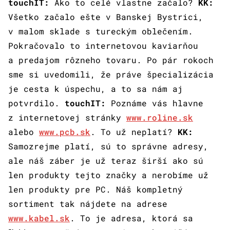
touchIT:
Ako to celé vlastne začalo?
KK:
Všetko začalo ešte v Banskej Bystrici,
v malom sklade s tureckým oblečením.
Pokračovalo to internetovou kaviarňou
a predajom rôzneho tovaru. Po pár rokoch
sme si uvedomili, že práve špecializácia
je cesta k úspechu, a to sa nám aj
potvrdilo.
touchIT:
Poznáme vás hlavne
z internetovej stránky
www.roline.sk
alebo
www.pcb.sk
. To už neplatí?
KK:
Samozrejme platí, sú to správne adresy,
ale náš záber je už teraz širší ako sú
len produkty tejto značky a nerobíme už
len produkty pre PC. Náš kompletný
sortiment tak nájdete na adrese
www.kabel.sk
. To je adresa, ktorá sa