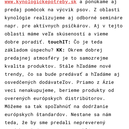
www.kynologickepotreby.sk
a ponúkame aj
predaj pomôcok na výcvik psov. Z oblasti
kynológie realizujeme aj odborné semináre
napr. pre aktívnych psíčkárov. Aj v tejto
oblasti máme veľa skúseností a vieme
dobre poradiť.
touchIT:
Čo je teda
základom úspechu?
KK:
Okrem dobrej
predajnej atmosféry je to samozrejme
kvalita produktov. Stále hľadáme nové
trendy, čo sa bude predávať a hľadáme aj
osvedčených dodávateľov. Priamo z Ázie
veci nenakupujeme, berieme produkty od
overených európskych distribútorov.
Môžeme sa tak spoľahnúť na dodržanie
európskych štandardov. Nestane sa nám
teda, že by sme predali nepreverený