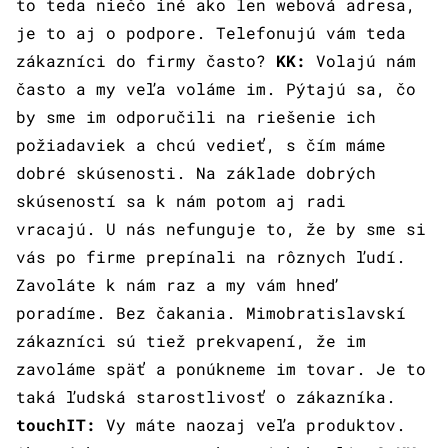
to teda niečo iné ako len webová adresa,
je to aj o podpore. Telefonujú vám teda
zákazníci do firmy často?
KK:
Volajú nám
často a my veľa voláme im. Pýtajú sa, čo
by sme im odporučili na riešenie ich
požiadaviek a chcú vedieť, s čím máme
dobré skúsenosti. Na základe dobrých
skúseností sa k nám potom aj radi
vracajú. U nás nefunguje to, že by sme si
vás po firme prepínali na rôznych ľudí.
Zavoláte k nám raz a my vám hneď
poradíme. Bez čakania. Mimobratislavskí
zákazníci sú tiež prekvapení, že im
zavoláme späť a ponúkneme im tovar. Je to
taká ľudská starostlivosť o zákazníka.
touchIT:
Vy máte naozaj veľa produktov.