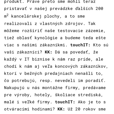
produkt. Práve preto sme mohli teraz
pristavať v našej prevádzke ďalších 200
2
m
kancelárskej plochy, a to sme
realizovali z vlastných zdrojov. Tak
môžeme rozšíriť naše testovacie zázemie,
tiež oblasť kynológie a budeme teda ešte
viac s našimi zákazníkmi.
touchIT:
Kto sú
vaši zákazníci?
KK:
Dá sa povedať, že
každý v IT biznise k nám raz príde, ale
chodí k nám aj veľa koncových zákazníkov,
ktorí v bežných predajniach nenašli to,
čo potrebujú, resp. nevedeli im poradiť.
Nakupujú u nás montážne firmy, predávame
pre výroby, hotely, školiace strediská,
malé i veľké firmy.
touchIT:
Ako je to s
otváracími hodinami?
KK:
Už 20 rokov sme