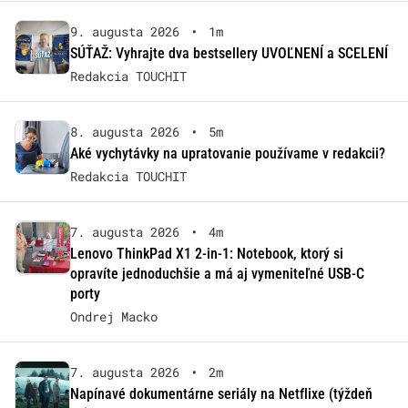
9. augusta 2026
•
1m
SÚŤAŽ: Vyhrajte dva bestsellery UVOĽNENÍ a SCELENÍ
Redakcia TOUCHIT
8. augusta 2026
•
5m
Aké vychytávky na upratovanie používame v redakcii?
Redakcia TOUCHIT
7. augusta 2026
•
4m
Lenovo ThinkPad X1 2-in-1: Notebook, ktorý si
opravíte jednoduchšie a má aj vymeniteľné USB-C
porty
Ondrej Macko
7. augusta 2026
•
2m
Napínavé dokumentárne seriály na Netflixe (týždeň