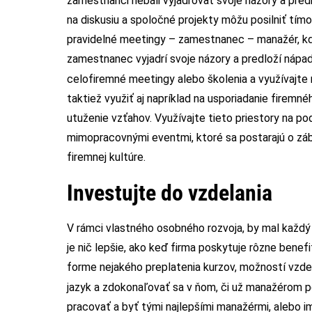
zamestnanci nebáli vyjadrovať svoje názory a predk
na diskusiu a spoločné projekty môžu posilniť tím
pravidelné meetingy – zamestnanec – manažér, kd
zamestnanec vyjadrí svoje názory a predloží nápad
celofiremné meetingy alebo školenia a využívajte
taktiež využiť aj napríklad na usporiadanie firemn
utuženie vzťahov. Využívajte tieto priestory na po
mimopracovnými eventmi, ktoré sa postarajú o zá
firemnej kultúre.
Investujte do vzdelania
V rámci vlastného osobného rozvoja, by mal každý
je nič lepšie, ako keď firma poskytuje rôzne benef
forme nejakého preplatenia kurzov, možností vzde
jazyk a zdokonaľovať sa v ňom, či už manažérom
pracovať a byť tými najlepšími manažérmi, alebo 