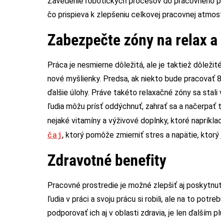
Zavedenie robotických procesov do pracovného pro
čo prispieva k zlepšeniu celkovej pracovnej atmos
Zabezpečte zóny na relax a
Práca je nesmierne dôležitá, ale je taktiež dôležit
nové myšlienky. Predsa, ak niekto bude pracovať 
ďalšie úlohy. Práve takéto relaxačné zóny sa stal
ľudia môžu prísť oddýchnuť, zahrať sa a načerpať 
nejaké vitamíny a výživové doplnky, ktoré napríkla
čaj
, ktorý pomôže zmierniť stres a napätie, ktorý 
Zdravotné benefity
Pracovné prostredie je možné zlepšiť aj poskytnu
ľudia v práci a svoju prácu si robili, ale na to potr
podporovať ich aj v oblasti zdravia, je len ďalším 