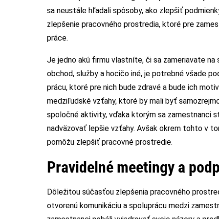
sa neustále hľadali spôsoby, ako zlepšiť podmienky
zlepšenie pracovného prostredia, ktoré pre zames
práce.
Je jedno akú firmu vlastníte, či sa zameriavate na 
obchod, služby a hocičo iné, je potrebné všade po
prácu, ktoré pre nich bude zdravé a bude ich mot
medziľudské vzťahy, ktoré by mali byť samozrejmo
spoločné aktivity, vďaka ktorým sa zamestnanci str
nadväzovať lepšie vzťahy. Avšak okrem tohto v to
pomôžu zlepšiť pracovné prostredie.
Pravidelné meetingy a pod
Dôležitou súčasťou zlepšenia pracovného prostredia
otvorenú komunikáciu a spoluprácu medzi zamest