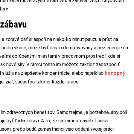
stredia môže zvýšiť efektivitu a zároveň znížiť chybovosť,
féry.
 zábavu
é a zdravé dať si aspoň na niekoľko minút pauzu a prísť na
8 hodín vkuse, môže byť často demotivovaný a bez energie na
i veľmi obľúbenými miestami v pracovnom prostredí, kde si
tak nové sily. V rámci tohto im môžete taktiež zabezpečiť
konopný
d slúžia na zlepšenie koncentrácie, alebo napríklad
je, žiaľ, súčasťou takmer každej práce.
tím zdravotných benefitov. Samozrejme, je potrebné, aby boli
ebujú byť ľudia zdraví. A to, že sa zamestnávateľ snaží
plusom, prečo budú zamestnanci viac oddaní svojej práci.