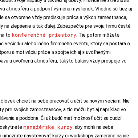
ladať svoje nápady a taktiež aj obavy. Pravidelné stretnutia
ovú atmosféru a podporiť výmenu myšlienok. Vhodné sú tiež aj
e sa otvorene vždy prediskuje práca a výkon zamestnanca,
y na zlepšenie a tak ďalej. Zabezpečte pre svoju firmu časté
konferenčné priestory
 na to
. Tie potom môžete
ého večierku alebo iného firemného eventu, ktorý sa postará o
dporu a motiváciu práce a spojte ich aj s uvoľnenými
bavu a uvoľnenú atmosféru, takýto balans vždy prospeje vo
 človek chcieť na sebe pracovať a učiť sa novým veciam. Nie
ity pre svojich zamestnancov, a tie môžu byť aj napríklad vo
lávania a podobne. Či už budú mať možnosť učiť sa cudzí
manažérske kurzy
 poskytnete
, aby mohli na sebe
im umožníte navštevovať kurzy či workshopy zamerané na iné