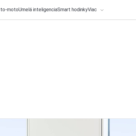
uto-moto
Umelá inteligencia
Smart hodinky
Viac
HLO BY VÁS ZAUJÍMAŤ
lačové správy
31. júla 2026
•
2m
Google Chrome kone
ADÁVANIA
v počítačoch máme
Katarína Šimková
Zadajte frázu pre vyhľadanie