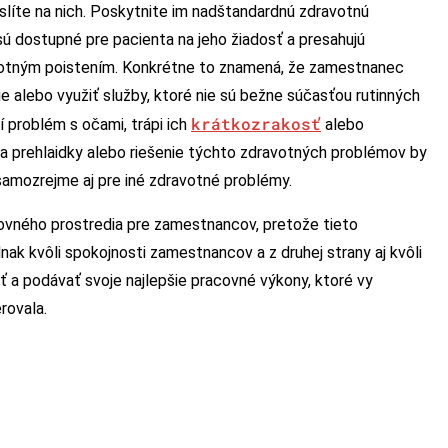
slíte na nich. Poskytnite im nadštandardnú zdravotnú
 sú dostupné pre pacienta na jeho žiadosť a presahujú
votným poistením. Konkrétne to znamená, že zamestnanec
 alebo využiť služby, ktoré nie sú bežne súčasťou rutinných
krátkozrakosť
 problém s očami, trápi ich
alebo
na prehlaidky alebo riešenie týchto zdravotných problémov by
 samozrejme aj pre iné zdravotné problémy.
ovného prostredia pre zamestnancov, pretože tieto
dnak kvôli spokojnosti zamestnancov a z druhej strany aj kvôli
 a podávať svoje najlepšie pracovné výkony, ktoré vy
rovala.