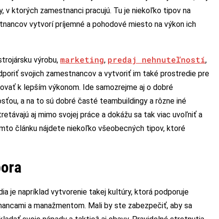
, v ktorých zamestnanci pracujú. Tu je niekoľko tipov na
tnancov vytvorí príjemné a pohodové miesto na výkon ich
marketing
predaj nehnuteľností
strojársku výrobu,
,
,
dporiť svojich zamestnancov a vytvoriť im také prostredie pre
ivovať k lepším výkonom. Ide samozrejme aj o dobré
sťou, a na to sú dobré časté teambuildingy a rôzne iné
etávajú aj mimo svojej práce a dokážu sa tak viac uvoľniť a
mto článku nájdete niekoľko všeobecných tipov, ktoré
pora
 je napríklad vytvorenie takej kultúry, ktorá podporuje
nancami a manažmentom. Mali by ste zabezpečiť, aby sa