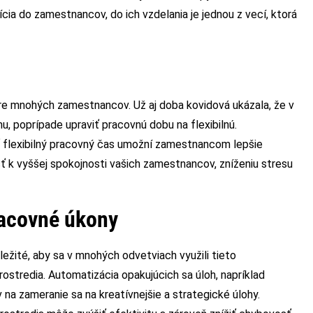
tícia do zamestnancov, do ich vzdelania je jednou z vecí, ktorá
pre mnohých zamestnancov. Už aj doba kovidová ukázala, že v
 poprípade upraviť pracovnú dobu na flexibilnú.
 flexibilný pracovný čas umožní zamestnancom lepšie
sť k vyššej spokojnosti vašich zamestnancov, zníženiu stresu
racovné úkony
ležité, aby sa v mnohých odvetviach využili tieto
stredia. Automatizácia opakujúcich sa úloh, napríklad
na zameranie sa na kreatívnejšie a strategické úlohy.